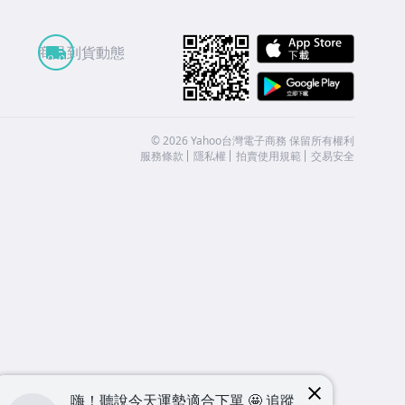
APP St
商品到貨動態
Google
©
2026
Yahoo台灣電子商務 保留所有權利
服務條款
隱私權
拍賣使用規範
交易安全