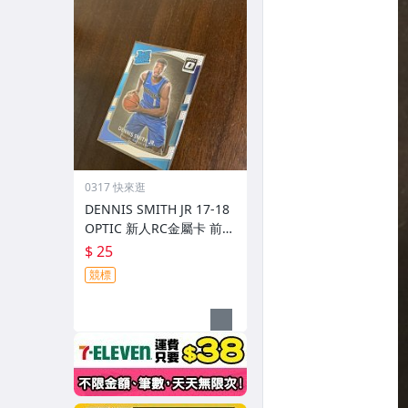
0317 快來逛
DENNIS SMITH JR 17-18
OPTIC 新人RC金屬卡 前後
圖
$ 25
競標