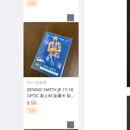
競標
0317 快來逛
DENNIS SMITH JR 17-18
OPTIC 新人RC金屬卡 前後
圖
$ 59
競標