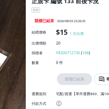
正規卡 編號 133 前後卡況
競標
競標已結束
2026/08/03 23:26:35
$15
結標價格
1
次出價
20
出價增額
Y8300712736
(
168
)
得標者
0
件
數量
競標已結束
運費規則
宅配/貨運【單件運費$60、滿10
付款方式