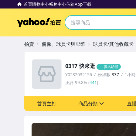
首頁
購物中心
帳務中心
信箱
App下載
Yahoo拍賣
拍賣
偶像、球員卡與郵幣
球員卡/其他收藏卡
0317 快來逛
實名驗證
Y0282032156
粉絲數
337
1小
正評
99.8%
(
441
)
首頁主打
商品分類
直
sign
偶像、球員卡與郵幣