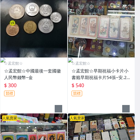
☆孟宏館☆
☆孟宏館☆
☆孟宏館☆中國最後一套國徽
☆孟宏館☆早期祝福小卡片小
人民幣錢幣~金
書籤早期祝福卡片54張~安.26
0801.73
$ 300
$ 540
競標
競標
人氣賣家
人氣賣家