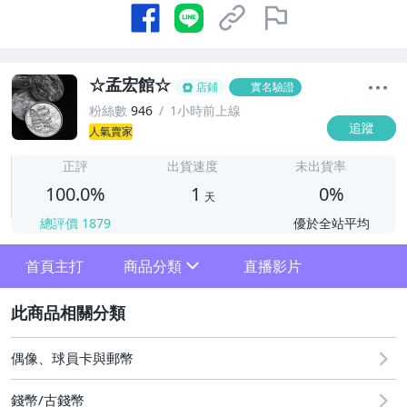
☆孟宏館☆
店鋪
實名驗證
粉絲數
946
1小時前上線
追蹤
人氣賣家
1
正評
出貨速度
未出貨率
100.0%
1
0%
天
總評價
1879
優於全站平均
首頁主打
商品分類
直播影片
sign
2
生肖套幣
台灣原住民套幣
偶像、球員卡與郵幣
鑰匙圈
錢幣/古錢幣