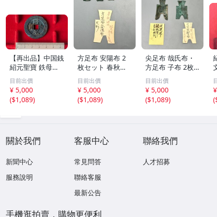
【再出品】中国銭
方足布 安陽布 2
尖足布 哉氏布・
紹元聖寶 鉄母
枚セット 春秋戦
方足布 子布 2枚
銭？
国時代 中国古代
セット 中国戦国
目前出價
目前出價
目前出價
銭貨 布貨 布幣 銅
古銭 布幣 古銭 貨
¥ 5,000
¥ 5,000
¥ 5,000
¥
銭 古銭 コレクシ
布 貨幣
(
$1,089
)
(
$1,089
)
(
$1,089
)
(
ョン 貨幣
關於我們
客服中心
聯絡我們
新聞中心
常見問答
人才招募
服務說明
聯絡客服
最新公告
手機逛拍賣，購物更便利