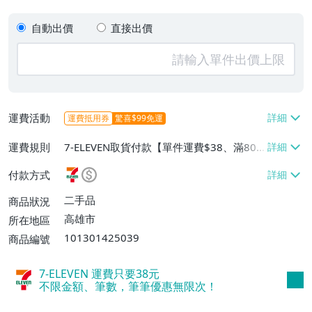
自動出價
直接出價
運費活動
運費抵用券
驚喜$99免運
運費規則
7-ELEVEN取貨付款【單件運費$38、滿80
件或消費滿$20000免運費】、面交/自取/
付款方式
不寄送【單件運費$40、滿80件或消費滿$2
0000免運費】、郵局掛號【單件運費$40、
二手品
商品狀況
滿80件或消費滿$20000免運費】
高雄市
所在地區
101301425039
商品編號
7-ELEVEN 運費只要
38
元
不限金額、筆數，筆筆優惠無限次！