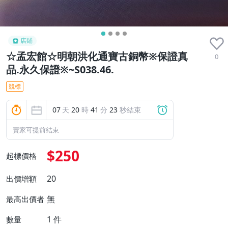
店鋪
☆孟宏館☆明朝洪化通寶古銅幣※保證真
0
品.永久保證※~S038.46.
競標
07
天
20
時
41
分
21
秒結束
賣家可提前結束
$250
起標價格
20
出價增額
無
最高出價者
1
件
數量