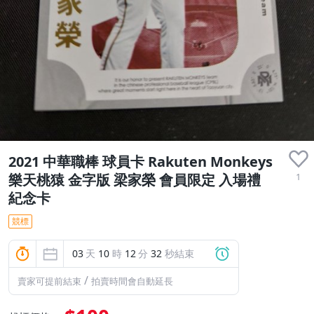
2021 中華職棒 球員卡 Rakuten Monkeys
1
樂天桃猿 金字版 梁家榮 會員限定 入場禮
紀念卡
競標
03
天
10
時
12
分
31
秒結束
/
賣家可提前結束
拍賣時間會自動延長