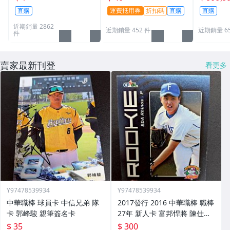
夢PTCG 漫威 ultra pro
PBL 球員卡
直購
運費抵用券
折扣碼
直購
直購
可用
近期銷量 2862
近期銷量 452 件
近期銷量 6
件
賣家最新刊登
看更多
Y97478539934
Y97478539934
中華職棒 球員卡 中信兄弟 隊
2017發行 2016 中華職棒 職棒
卡 郭峰駿 親筆簽名卡
27年 新人卡 富邦悍將 陳仕朋
親筆簽名卡 rc05
$ 35
$ 300