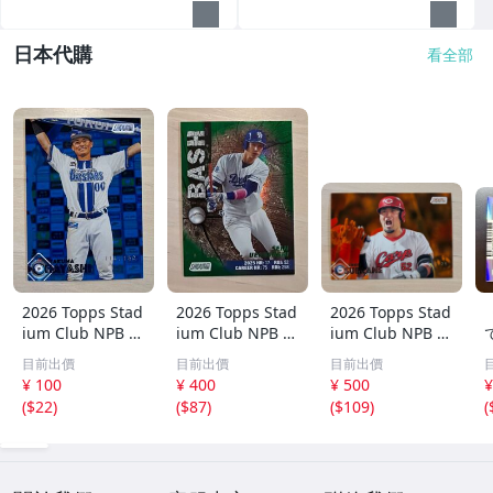
日本代購
看全部
2026 Topps Stad
2026 Topps Stad
2026 Topps Stad
ium Club NPB 林
ium Club NPB 上
ium Club NPB 広
琢真 横浜DeNAベ
林誠知 BASH 99
島東洋カープ 末
目前出價
目前出價
目前出價
イスターズ 150枚
シリ パラレルカ
包昇大 25枚限定
T
¥ 100
¥ 400
¥ 500
¥
限定 シリアルカ
ード 中日ドラゴ
パラレル
(
$22
)
(
$87
)
(
$109
)
(
ード
ンズ
J
k