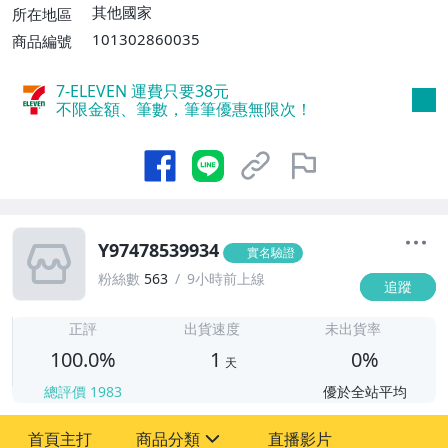
其他國家
所在地區
101302860035
商品編號
7-ELEVEN 運費只要
38
元
不限金額、筆數，筆筆優惠無限次！
Y97478539934
實名驗證
粉絲數
563
9小時前上線
追蹤
1
正評
出貨速度
未出貨率
100.0%
1
0%
天
總評價
1983
優於全站平均
首頁主打
商品分類
直播影片