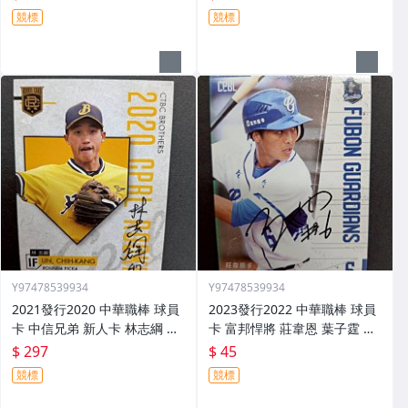
競標
競標
Y97478539934
Y97478539934
2021發行2020 中華職棒 球員
2023發行2022 中華職棒 球員
卡 中信兄弟 新人卡 林志綱 親
卡 富邦悍將 莊韋恩 葉子霆 親
筆簽名卡 RC35
筆簽名卡 291
$ 297
$ 45
競標
競標