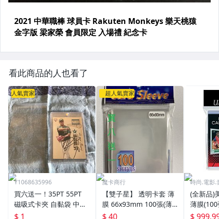
看此商品的人也看了
人氣賣家
超人氣賣家
Y1068635996
魔卡商行
時尚.電影.
買六送一！35PT 55PT
【雙子星】 透明卡套 薄
(全新品)美
磁吸式卡夾 自黏袋 中華
膜 66x93mm 100張(薄)
薄膜(10
職棒球員卡 遊戲王 寶可
適用 BBM MLB Topps C
次到貨日期:
$ 1
$ 40
$ 999,9