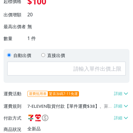
$100
起標價格
20
出價增額
無
最高出價者
1
件
數量
自動出價
直接出價
運費活動
運費抵用券
驚喜加碼7-11免運
運費規則
7-ELEVEN取貨付款【單件運費$38】、萊爾
富取貨付款【單件運費$60】、郵局掛號
付款方式
【單件運費$50、滿100件或消費滿$10000
免運費】
全新品
商品狀況