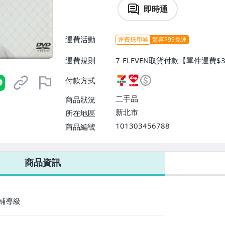
即時通
運費活動
運費抵用券
驚喜$99免運
運費規則
7-ELEVEN取貨付款【單件運費$3
N取貨不付款【單件運費$38、滿
付款方式
取貨付款【單件運費$60】、郵局
免運費】
二手品
商品狀況
新北市
所在地區
101303456788
商品編號
7-ELEVEN 運費只要
38
元
不限金額、筆數，筆筆優惠無限次！
商品資訊
輔導級