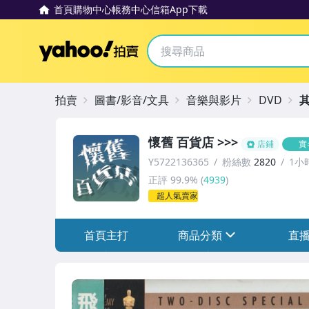
首頁
購物中心
帳務中心
信箱
App下載
Yahoo拍賣
拍賣
圖書/影音/文具
音樂與影片
DVD
懷舊 百貨店 >>>
店鋪
實
Y5722136365
粉絲數
2820
1小
正評
99.9%
(
4939
)
超人氣賣家
首頁主打
商品分類
直
sign