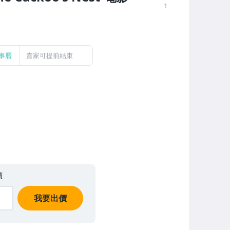
1
事曆
賣家可提前結束
價
我要出價