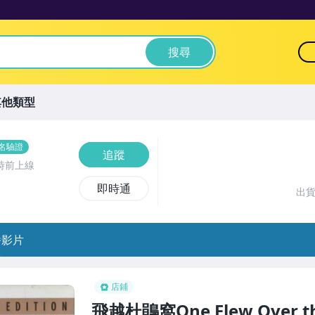
搜尋
其他類型
名驗證
追蹤
時前上線
即時通
出
播影片
店鋪
飛越杜鵑窩One Flew Over th