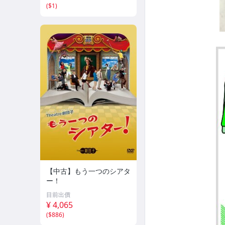
(
$1
)
【中古】もう一つのシアタ
ー！
目前出價
¥ 4,065
(
$886
)