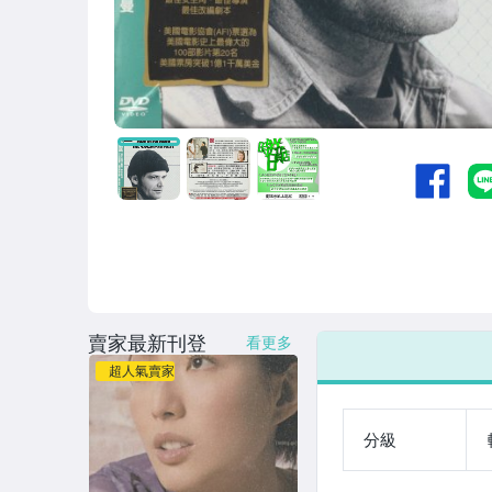
日韓 合輯
電影/電視原聲帶
新世紀/古典/演奏
原版錄音卡帶區
其他影音專區
黑膠唱片區
影視DVD/藍光DVD
明星周邊/各式雜貨區
賣家最新刊登
看更多
超人氣賣家
分級