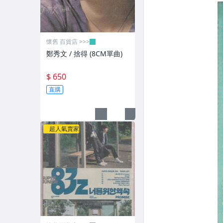
懷舊 百貨店 >>>
鄭秀文 / 捨得 (8CM單曲)
$ 650
直購
超人氣賣家