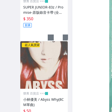
懷舊 百貨店 >>>
SUPER JUNIOR-83z / Pro
mise-原版錄音卡帶 (全新
未拆封)
$ 350
直購
超人氣賣家
懷舊 百貨店 >>>
小林優美 / Abyss Why(8C
M單曲)
$ 50