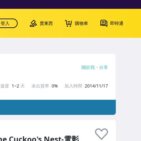
登入
賣東西
購物車
即時通
關於我
分享
貨速度
1~2
天
未出貨率
0%
加入時間
2014/11/17
e Cuckoo's Nest-電影