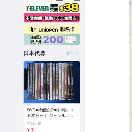
日本代購
看全部
DVD■特価処分■未開封 １
６本セット ジャンルいろ
いろ!!■No.0028
目前出價
¥ 1