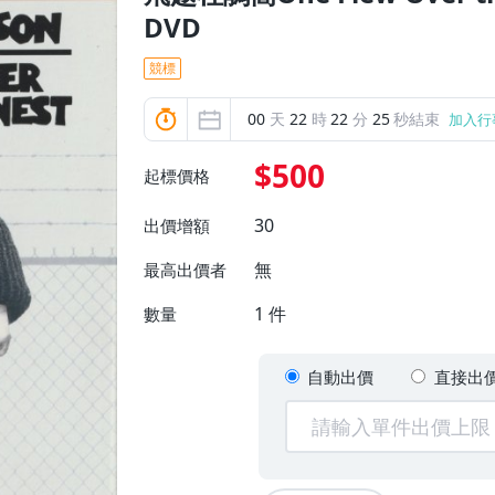
DVD
競標
00
天
22
時
22
分
23
秒結束
加入行
$500
起標價格
30
出價增額
無
最高出價者
1
件
數量
自動出價
直接出