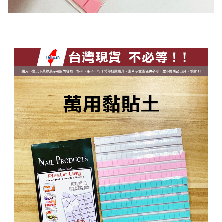
防疫專區
清倉下殺區
惜福品專區
瘋無印
▼居家生活▼
地墊
安全防護
垃圾桶/袋
燈具用品
日常用品
創意文具