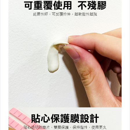
杯墊/桌墊/隔熱墊/桌布
收納罐/保鮮盒/封口夾
保溫杯/悶燒罐/便當袋
牙刷架/漱口杯
清潔工具
清潔紙巾/清潔慕斯
抹布毛巾
浴室用品
▼外出旅行▼
雨具/除溼商品
分裝瓶/牙刷盒