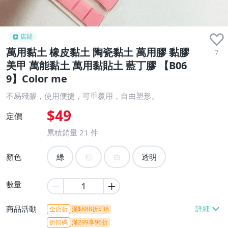
店鋪
萬用黏土 橡皮黏土 陶瓷黏土 萬用膠 黏膠
7
美甲 萬能黏土 萬用黏貼土 藍丁膠 【B06
9】Color me
不易殘膠，使用便捷，可重覆用，自由塑形。
$49
定價
累積銷量
21
件
顏色
綠
粉
白
透明
數量
商品活動
全店折
滿$888折$38
折扣碼
滿299享96折