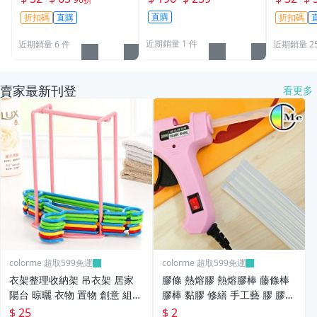
旅行袋 超大容量 編織收
千層帆布包 加厚帆布包
大容量 沙
直購
折扣碼
直購
折扣碼
納袋 搬家神器 防塵袋
媽媽包【A003】Color
收納包 
【Q001】Color_me
me
包【W080
近期銷量 1 件
近期銷量 6 件
近期銷量 2
賣家最新刊登
看更多
colorme 超取599免運
colorme 超取599免運
衣架整理收納架 吊衣架 居家
膠條 熱熔膠 熱熔膠棒 藤條棒
陽台 晾曬 衣物 置物 創意 組裝
膠棒 黏膠 修繕 手工藝 膠 膠水
手提 移動【L111】Color_me
熱熔膠條 DIY 半透明【B012】
$ 25
$ 2