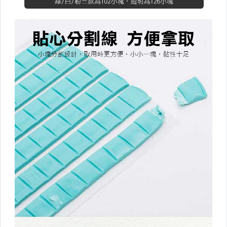
防塵。壓縮袋
收納籃/袋
各式掛勾
廚房衛浴收納
衛生紙盒/架
收納/置物箱
▼廚房用品▼
盤/碗/碟/餐具
料理/烘焙
調料瓶
瀝水籃/架/蒸架