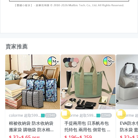
賣家推薦
colorme 超取599
colorme 超取599
colorme 
免運
免運
免運
棉被收納袋 防水收納袋
手提兩用包 日系帆布包
EVA防水
搬家袋 購物袋 防水棉被
托特包 兩用包 側背包 斜
防水袋 盥
袋 環保袋 收納袋 行李袋
背包 手提包 肩背包 日韓
泳包 手
$ 32
~
$ 65
$ 196
~
$ 259
$ 32
~
$ 
96折