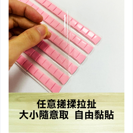
行李箱週邊/出國用品
汽機車百貨
露營用品
▼美容小物▼
美髮工具
婦幼相關
健身瑜珈
香氛/薰香/精油
足部護理講究起來
眼部護理
提袋