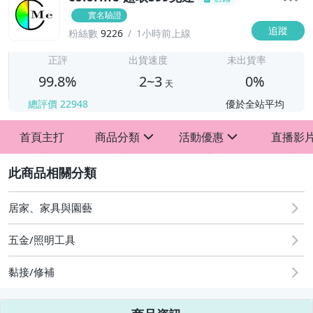
實名驗證
追蹤
粉絲數
9226
1小時前上線
2
正評
出貨速度
未出貨率
99.8%
2~3
0%
天
總評價
22948
優於全站平均
首頁主打
商品分類
活動優惠
直播影
sign
sign
2
歡慶88節
[專區] A5 A6手帳活頁收納正流行 開學用品區
居家、家具與園藝
滿$199送贈品
五金/照明工具
黏接/修補