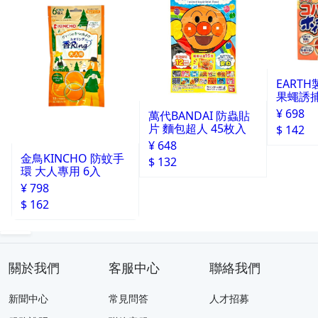
EART
果蠅誘捕
¥ 698
萬代BANDAI 防蟲貼
片 麵包超人 45枚入
$ 142
¥ 648
金鳥KINCHO 防蚊手
$ 132
環 大人專用 6入
¥ 798
$ 162
關於我們
客服中心
聯絡我們
新聞中心
常見問答
人才招募