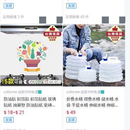
Color_me
直購
直購
近期銷量 2 件
近期銷量 45 件
colorme 超取599免運
colorme 超取599免運
防油貼 鋁箔貼 鋁箔貼紙 玻璃
折疊水桶 摺疊水桶 儲水桶 水
貼紙 抽屜墊 防油貼紙 瓷磚貼
袋 手提水桶 伸縮水桶 伸縮水
紙 萬用防油貼【N032】Color
袋 戶外水桶 蓄水桶 蓄水箱 儲
$ 18
~
$ 21
$ 49
_me
水袋 風琴水桶 登山 露營【M1
直購
直購
54】Color_me