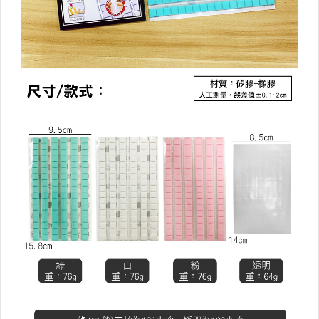
3C週邊
電子設備
園藝/庭院用具
寵物用品
蚊蟲退散好物
五金/修繕
衣架/衣夾/鞋架/室內鞋
▼其他收納▼
鐵藝收納
壁掛收納
桌上收納