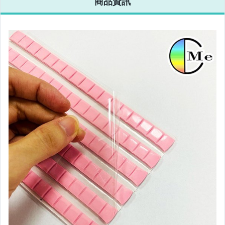
商品資訊
暖暖包 系列
束口/密封袋/禮品袋
DIY手作樂趣
冷氣相關商品
泡沫清潔
6月新品New in
5月新品New in
4月新品New in
緊急避難包
炎炎夏日涼涼系列