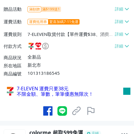
贈品活動
滿額贈
滿$199送1
運費活動
運費抵用券
驚喜加碼7-11免運
運費規則
7-ELEVEN取貨付款【單件運費$38、消費滿
$599免運費】、7-ELEVEN取貨不付款【單
付款方式
件運費$38、消費滿$599免運費】、萊爾富
取貨付款【單件運費$60、消費滿$599免運
全新品
商品狀況
費】、宅配/貨運【單件運費$100、消費滿
新北市
所在地區
$1899免運費】、離島配送【單件運費$18
101313186545
商品編號
0、消費滿$1999免運費】
7-ELEVEN 運費只要
38
元
不限金額、筆數，筆筆優惠無限次！
colorme 超取599免運
店鋪