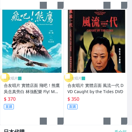
【CD】華語
【CD】台語
【CD】日韓
【CD】西洋
【CD】古典
【CD】演奏
合友唱片
合友唱片
【CD】爵士、藍調
合友唱片 實體店面 飛吧！熊鷹
合友唱片 實體店面 風流一代 D
吳念真旁白 林強配樂 Fly! Mou
VD Caught by the Tides DVD
【CD】搖滾
ntain Hawk Eagle DVD
$ 370
$ 350
直購
直購
【CD】雷鬼、電音
【CD】演唱會
日本代購
看全部