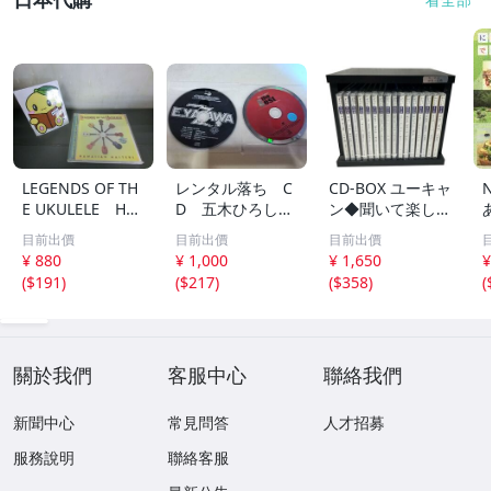
【CD】現場演奏
【CD】電視、電影、電玩原聲帶
【CD】宗教音樂
【CD】功能音樂
【CD】發燒片
LEGENDS OF TH
レンタル落ち C
CD-BOX ユーキャ
E UKULELE HA
D 五木ひろし
ン◆聞いて楽しむ
〈江蕙歷年作品〉
WAIIAN MASTER
高橋真梨子 他
日本の名作 第1巻
目前出價
目前出價
目前出價
S ウクレレ ハワ
中古品
～第16巻 未開封
¥ 880
¥ 1,000
¥ 1,650
¥
イ 169
品混在 木箱付き
〈洪榮宏歷年作品〉
(
$191
)
(
$217
)
(
$358
)
(
〈蔡琴歷年作品〉
〈鄧麗君歷年作品〉
關於我們
客服中心
聯絡我們
〈陳綺貞歷年作品〉
新聞中心
常見問答
人才招募
〈鳳飛飛 歷年作品〉
服務說明
聯絡客服