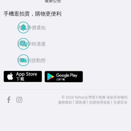
最新公告
〈音響論壇〉
手機逛拍賣，購物更便利
【XRCD、SACD、MQA CD】
【HQCD、HDCD】
商品降價通知
【藍光CD、UHQCD】
買賣即時溝通
【K2HD、24GoldCD、 1:1母盤直刻 】
商品到貨動態
【TAS】絕對的聲音
APP Store
Google Play
【其他商品】
【影音類其他】卡拉OK、MV
facebook
Instagram
其它
©
2026
Yahoo台灣電子商務 保留所有權利
服務條款
隱私權
拍賣使用規範
交易安全