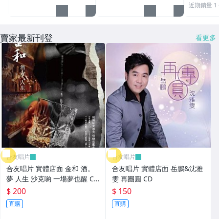
近期銷量 1
【PIXAR】皮克斯系列
賣家最新刊登
看更多
【DISNEY】迪士尼系列
【STARWARS】星際大戰系列
【DREAMWORK】夢工廠系列
【變形金剛系列】
〈相聲瓦舍〉
〈哈利波特系列〉
合友唱片
合友唱片
〈吉卜力X宮崎駿系列〉
合友唱片 實體店面 金和 酒。
合友唱片 實體店面 岳鵬&沈雅
〈名偵探柯南系列〉
夢 人生 沙克喲 一場夢也醒 CD
雯 再團圓 CD
+DVD
$ 200
$ 150
〈多啦A夢系列〉
直購
直購
〈魔戒、哈比人〉