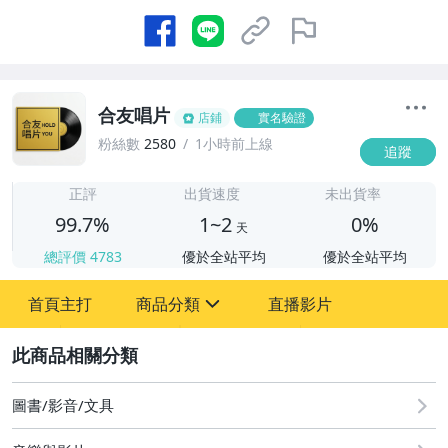
合友唱片
店鋪
實名驗證
粉絲數
2580
1小時前上線
追蹤
1
正評
出貨速度
未出貨率
99.7%
1~2
0%
天
總評價
4783
優於全站平均
優於全站平均
首頁主打
商品分類
直播影片
sign
2
圖書/影音/文具