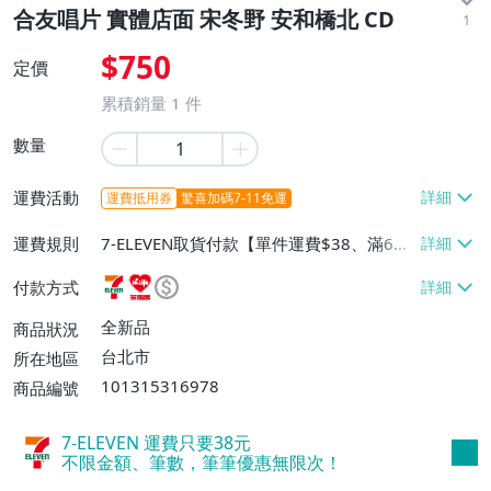
合友唱片 實體店面 宋冬野 安和橋北 CD
1
$750
定價
累積銷量
1
件
數量
運費活動
運費抵用券
驚喜加碼7-11免運
運費規則
7-ELEVEN取貨付款【單件運費$38、滿6件
或消費滿$6000免運費】、7-ELEVEN取貨
付款方式
不付款【單件運費$38】、萊爾富取貨付款
【單件運費$60、滿6件或消費滿$5500免
全新品
商品狀況
運費】、郵局掛號【單件運費$80、滿10件
台北市
所在地區
或消費滿$6000免運費】、面交/自取/不寄
101315316978
商品編號
送【免運費】
7-ELEVEN 運費只要
38
元
不限金額、筆數，筆筆優惠無限次！