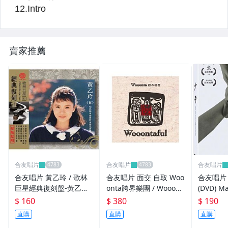
【DVD】恐怖、驚悚
【DVD】印 /泰 / 其他亞洲電影
賣家推薦
【DVD】歐美影集
【DVD】中港台影集
【DVD】日.韓.印.泰 其他亞洲影集
【DVD】懷舊卡通
【DVD】演唱會、現場演奏
【DVD】音樂劇、舞台劇
合友唱片
合友唱片
合友唱片
合友唱片 黃乙玲 / 歌林
合友唱片 面交 自取 Woo
合友唱片
【DVD】紀錄片
巨星經典復刻盤-黃乙玲
onta跨界樂團 / Wooont
(DVD) Ma
(五) CD
aful (CD)
ever Yo
$ 160
$ 380
$ 190
【DC】DC系列
直購
直購
直購
【MARVEL】漫威系列