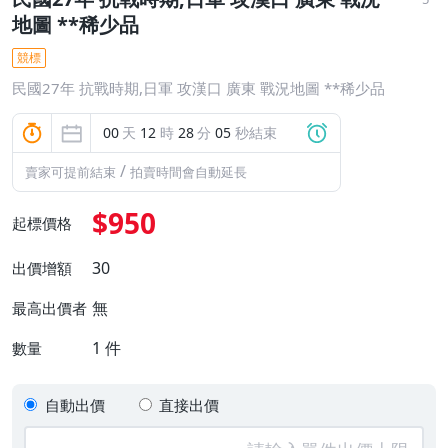
地圖 **稀少品
競標
民國27年 抗戰時期,日軍 攻漢口 廣東 戰況地圖 **稀少品
00
天
12
時
28
分
04
秒結束
/
賣家可提前結束
拍賣時間會自動延長
$950
起標價格
30
出價增額
無
最高出價者
1
件
數量
自動出價
直接出價