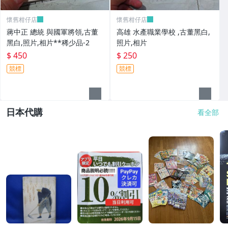
懷舊柑仔店
懷舊柑仔店
蔣中正 總統 與國軍將領,古董
高雄 水產職業學校 ,古董黑白,
黑白,照片,相片**稀少品-2
照片,相片
$ 450
$ 250
競標
競標
日本代購
看全部