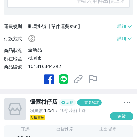
運費規則
郵局掛號【單件運費$50】
付款方式
全新品
商品狀況
桃園市
所在地區
101316344292
商品編號
懷舊柑仔店
店鋪
實名驗證
粉絲數
1254
10小時前上線
追蹤
人氣賣家
-
-
正評
出貨速度
未出貨率