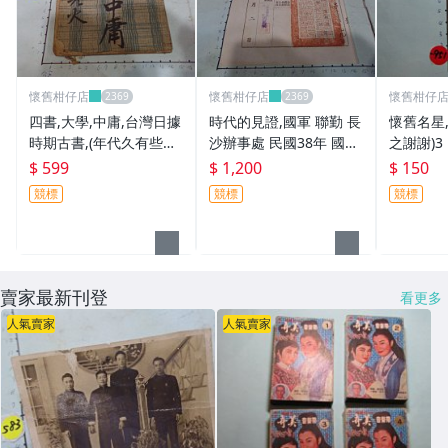
懷舊柑仔店
懷舊柑仔店
懷舊柑仔
四書,大學,中庸,台灣日據
時代的見證,國軍 聯勤 長
懷舊名星,
時期古書,(年代久有些許
沙辦事處 民國38年 國幣
之謝謝)3
蟲蛀)**稀少品
收據 125億元(天文數字)
$ 599
$ 1,200
$ 150
(老兵民國38年從大陸帶
競標
競標
競標
來台灣的) **稀少品-2
賣家最新刊登
看更多
人氣賣家
人氣賣家