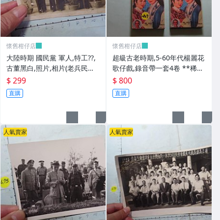
懷舊柑仔店
懷舊柑仔店
大陸時期 國民黨 軍人,特工??,
超級古老時期,5-60年代楊麗花
古董黑白,照片,相片(老兵民國3
歌仔戲,錄音帶一套4卷 **稀少
8年從大陸帶來台灣的) **稀少
品
$ 299
$ 800
品6
直購
直購
人氣賣家
人氣賣家