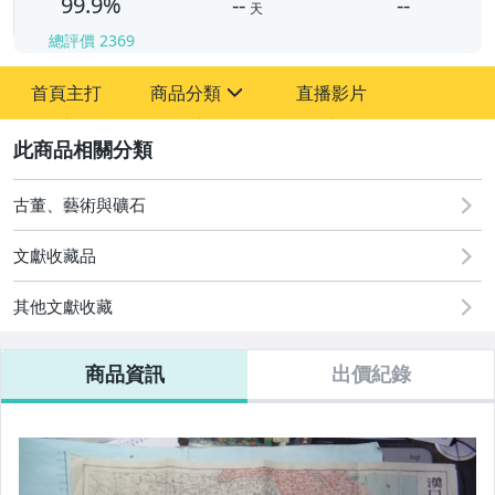
99.9%
--
--
天
總評價
2369
-
首頁主打
商品分類
直播影片
-
sign
其它
2
古董、藝術與礦石
文獻收藏品
其他文獻收藏
商品資訊
出價紀錄