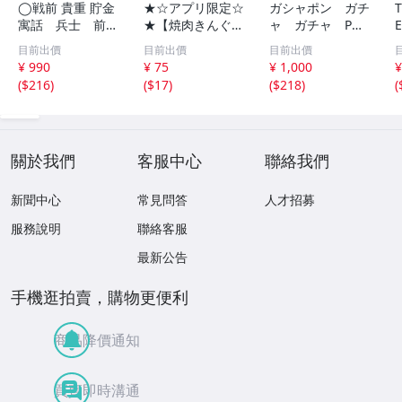
◯戦前 貴重 貯金
★☆アプリ限定☆
ガシャポン ガチ
寓話 兵士 前
★【焼肉きんぐ】
ャ ガチャ POP
線 昭和１４年
平日いつでもクー
ポップ 台紙
目前出價
目前出價
目前出價
非売品 貯金局 古
ポン 10%割引券
非売品 まとめ
¥ 990
¥ 75
¥ 1,000
¥
い 昭和 レトロ ア
9月15日まで Pay
て アンパンマ
(
$216
)
(
$17
)
(
$218
)
(
ンティーク ヴィ
Pay・クレカ決済
ン ポケモン ガ
ンテージ ディス
可 当日利用可能
ンダム サンリ
プレイ /42614
オ 他 大量
關於我們
客服中心
聯絡我們
新聞中心
常見問答
人才招募
服務說明
聯絡客服
最新公告
手機逛拍賣，購物更便利
商品降價通知
買賣即時溝通