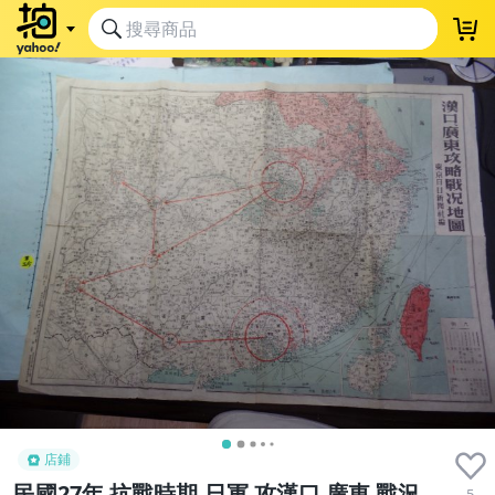
店鋪
民國27年 抗戰時期,日軍 攻漢口 廣東 戰況
5