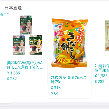
ス
日本直送
看更多
興和KOWA萬特力VA
沖繩縣
NTELIN護膝 1個入 L
協同組合o
號
¥ 1,386
球酒豪傳
¥ 1,386
越後製菓 黃豆粉米果
$ 282
6包入
$ 282
球75g
¥ 318
$ 64