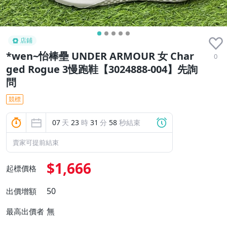
店鋪
*wen~怡棒壘 UNDER ARMOUR 女 Char
0
ged Rogue 3慢跑鞋【3024888-004】先詢
問
競標
07
天
23
時
31
分
57
秒結束
賣家可提前結束
$1,666
起標價格
50
出價增額
無
最高出價者