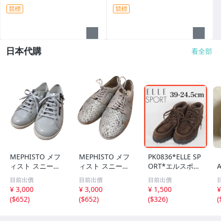
先詢問
競標
競標
日本代購
看全部
MEPHISTO メフ
MEPHISTO メフ
PK0836*ELLE SP
ィスト スニーカ
ィスト スニーカ
ORT*エルスポー
ー ローカット レ
ー レースアップ
ツ*レディースシ
目前出價
目前出價
目前出價
ースアップ サイ
パイソン柄 サイ
ューズ*39-24.5c
¥ 3,000
¥ 3,000
¥ 1,500
¥
ズ EUR 3 グレー
ズ EUR 3 ゴール
m*茶
(
$652
)
(
$652
)
(
$326
)
(
QQQ レディース
ド カラー ベージ
ュ QQQ レディー