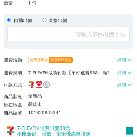
1
件
數量
自動出價
直接出價
運費活動
運費抵用券
驚喜$99免運
運費規則
7-ELEVEN取貨付款【單件運費$38、滿3件
或消費滿$1000免運費】、萊爾富取貨付款
付款方式
【單件運費$60、滿3件或消費滿$1000免
運費】、宅配/貨運【單件運費$180】
全新品
商品狀況
高雄市
所在地區
101320845241
商品編號
7-ELEVEN 運費只要
38
元
不限金額、筆數，筆筆優惠無限次！