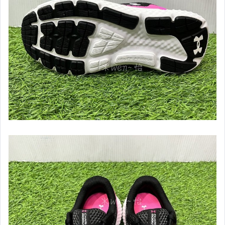
【ASICS亞瑟士】男慢跑鞋&路跑鞋款
【ASICS亞瑟士】女慢跑&路跑鞋款
【Mizuno】男女款排羽桌球系列商品
【Mizuno】男短袖上衣
【Mizuno】男長袖上衣
【Mizuno】男背心
【Mizuno】男短褲
【Mizuno】男長褲
【Mizuno】男款外套&套裝
【Mizuno】男女款建走鞋