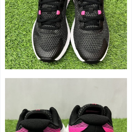
【Mizuno】男慢跑&路跑鞋款
【Mizuno】女慢跑&路跑鞋款
【Mizuno】女短袖上衣
【Mizuno】女長袖上衣
【Mizuno】女外套&套裝
【Mizuno】女短褲&長褲
【NIKE】服飾&配件類
【兒童】服飾專區
【兒童】鞋襪專區
【棒壘】壘球用球棒
【棒壘】棒球用木棒