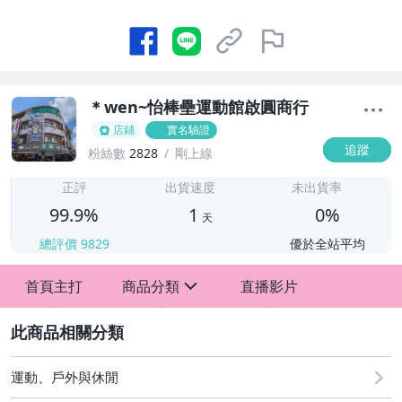
＊wen~怡棒壘運動館啟圓商行
店鋪
實名驗證
追蹤
粉絲數
2828
剛上線
1
正評
出貨速度
未出貨率
99.9%
1
0%
天
總評價
9829
優於全站平均
首頁主打
商品分類
直播影片
sign
2
運動、戶外與休閒