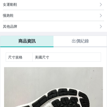
女運動鞋
慢跑鞋
其他品牌
商品資訊
出價紀錄
【Mizuno】防護鞋/安全鞋/工作鞋
尺寸規格
美國尺寸
【零碼出清區】此區得標不退換未結帳黑名單
【組合】壘球棒組合
【ANGO籃球.足球.排球用品區】
【新品上市】SIDAS 鞋墊
【泳具】兒童專區