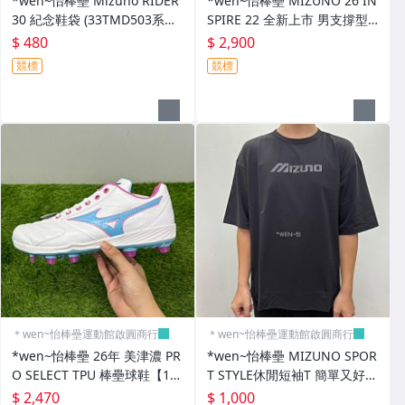
*wen~怡棒壘 Mizuno RIDER
*wen~怡棒壘 MIZUNO 26 IN
30 紀念鞋袋 (33TMD503系列)
SPIRE 22 全新上市 男支撐型
現貨特價中 下單前先詢問
慢跑鞋 (J1GC264556)現貨特價
$ 480
$ 2,900
競標
競標
＊wen~怡棒壘運動館啟圓商行
＊wen~怡棒壘運動館啟圓商行
*wen~怡棒壘 26年 美津濃 PR
*wen~怡棒壘 MIZUNO SPOR
O SELECT TPU 棒壘球鞋【11
T STYLE休閒短袖T 簡單又好看
GP267161】現貨特價 先詢問
【D2TAD50209】現貨特價中
$ 2,470
$ 1,000