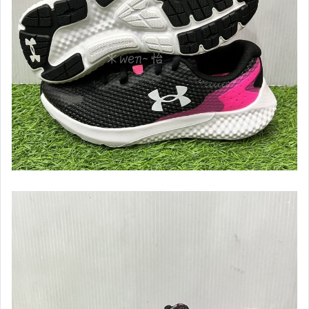
【泳具】男款四角泳褲
【泳具】男款及膝泳褲
【泳具】女款泳衣
【泳具】泳鏡,泳帽,其它
【拖鞋】夏天必備
【中華隊限量商品】
【日本進口區】Mizuno
【運動緊身衣】男用
【運動緊身褲】男用
【運動緊身系列】女用
【Under Armour】配件專區