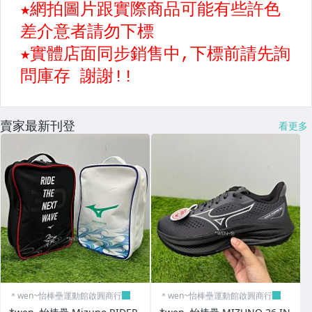
【配件】毛巾.水壺
【配件】護腕,頭帶
【配件】圍巾,護頸套
【配件】眼鏡,帽子,袖套
【各種運動防護配件】
賣家最新刊登
看更多
【簡易便利健身器材區】
其它
＊wen~怡棒壘運動館啟圓商行
＊wen~怡棒壘運動館啟圓商行