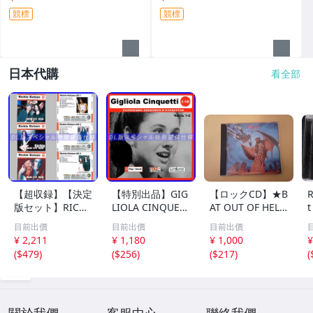
競標
競標
日本代購
看全部
【超収録】【決定
【特別出品】GIG
【ロックCD】★B
R
版セット】RICHI
LIOLA CINQUET
AT OUT OF HELL
t
E KOTZEN CD1+
TI 〔パート1〕 C
II: BACK INTO H
目前出價
目前出價
目前出價
2+3 厳選プレミア
D1&2 精選集 音
ELL ☆ MEAT L
¥ 2,211
¥ 1,180
¥ 1,000
¥
音源集 MP3CD-D
楽DL(MP3CD) 2D
OAF ミート・ロ
(
$479
)
(
$256
)
(
$217
)
(
LVer 3ディスク⊿
ISC〆
ーフ
關於我們
客服中心
聯絡我們