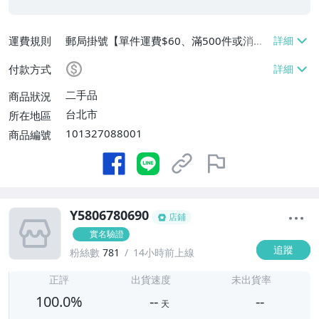
運費規則
郵局掛號【單件運費$60、滿500件或消費
滿$20000免運費】
付款方式
二手品
商品狀況
台北市
所在地區
101327088001
商品編號
Y5806780690
店鋪
實名驗證
追蹤
粉絲數
781
14小時前上線
-
-
正評
出貨速度
未出貨率
100.0%
--
--
天