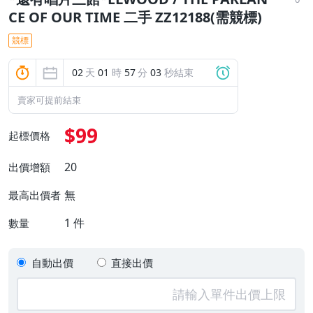
CE OF OUR TIME 二手 ZZ12188(需競標)
競標
02
天
01
時
57
分
02
秒結束
賣家可提前結束
$99
起標價格
20
出價增額
無
最高出價者
1
件
數量
自動出價
直接出價