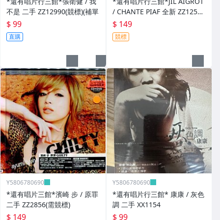
*還有唱片行三館*張衛健 / 我
*還有唱片行三館*JIL AIGROT
不是 二手 ZZ12990(競標)(補單
/ CHANTE PIAF 全新 ZZ12526
(競標)
$ 99
$ 149
直購
競標
Y5806780690
Y5806780690
*還有唱片三館*濱崎 步 / 原罪
*還有唱片行三館* 康康 / 灰色
二手 ZZ2856(需競標)
調 二手 XX1154
$ 149
$ 99