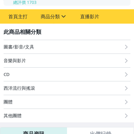
總評價
1703
-
首頁主打
商品分類
直播影片
-
sign
其它
2
圖書/影音/文具
音樂與影片
CD
西洋流行與搖滾
團體
其他團體
商品資訊
出價紀錄