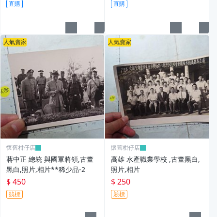
直購
直購
人氣賣家
人氣賣家
懷舊柑仔店
懷舊柑仔店
蔣中正 總統 與國軍將領,古董
高雄 水產職業學校 ,古董黑白,
黑白,照片,相片**稀少品-2
照片,相片
$ 450
$ 250
競標
競標