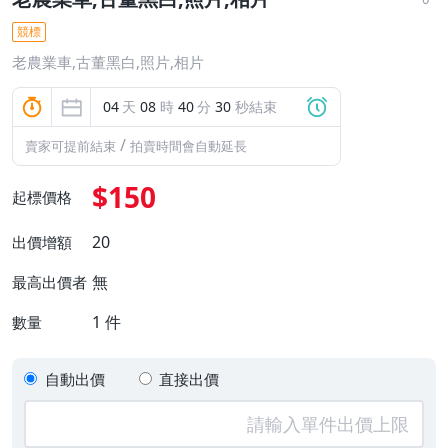
競標
老農業車,古董黑白,照片,相片
04
天
08
時
40
分
29
秒結束
/
賣家可提前結束
拍賣時間會自動延長
$150
起標價格
20
出價增額
無
最高出價者
1
件
數量
自動出價
直接出價