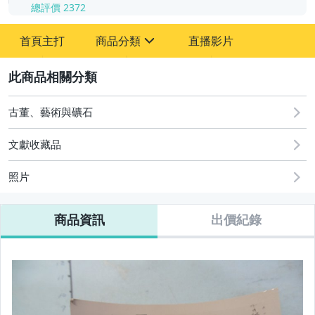
總評價
2372
-
首頁主打
商品分類
直播影片
-
sign
其它
2
古董、藝術與礦石
文獻收藏品
照片
商品資訊
出價紀錄