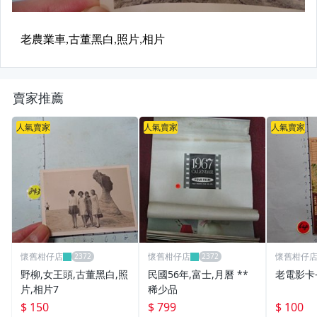
賣家推薦
人氣賣家
人氣賣家
人氣賣家
懷舊柑仔店
懷舊柑仔店
懷舊柑仔
野柳,女王頭,古董黑白,照
民國56年,富士,月曆 **
老電影卡-
片,相片7
稀少品
$ 150
$ 799
$ 100