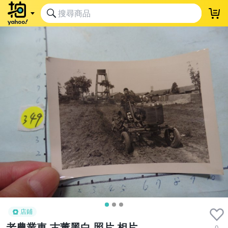
店鋪
老農業車,古董黑白,照片,相片
0