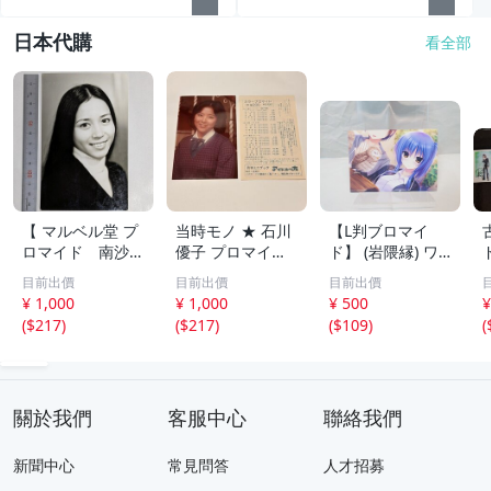
日本代購
看全部
【 マルベル堂 プ
当時モノ ★ 石川
【L判ブロマイ
ロマイド 南沙
優子 プロマイド
ド】 (岩隈縁) ワ
織 1枚】当時物
ブロマイド マル
ガママハイスペッ
目前出價
目前出價
目前出價
昭和アイドル 女
ベル堂? アイドル
ク 宇都宮つみれ
¥ 1,000
¥ 1,000
¥ 500
¥
優
の友
まどそふと
(
$217
)
(
$217
)
(
$109
)
(
關於我們
客服中心
聯絡我們
新聞中心
常見問答
人才招募