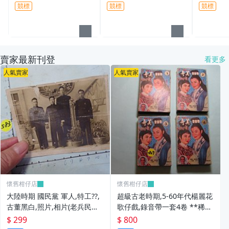
競標
競標
競標
賣家最新刊登
看更多
人氣賣家
人氣賣家
懷舊柑仔店
懷舊柑仔店
大陸時期 國民黨 軍人,特工??,
超級古老時期,5-60年代楊麗花
古董黑白,照片,相片(老兵民國3
歌仔戲,錄音帶一套4卷 **稀少
8年從大陸帶來台灣的) **稀少
品
$ 299
$ 800
品6