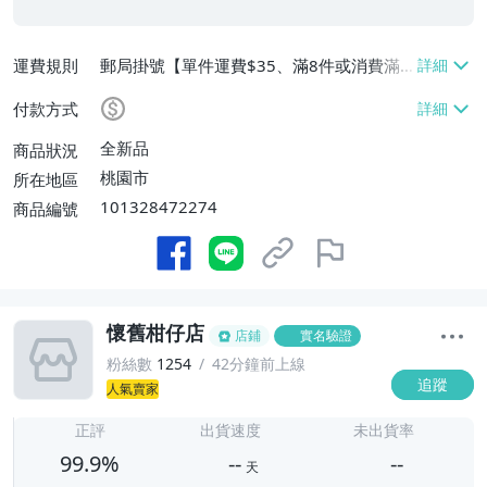
運費規則
郵局掛號【單件運費$35、滿8件或消費滿
$3500免運費】
付款方式
全新品
商品狀況
桃園市
所在地區
101328472274
商品編號
懷舊柑仔店
店鋪
實名驗證
粉絲數
1254
42分鐘前上線
追蹤
人氣賣家
-
-
正評
出貨速度
未出貨率
99.9%
--
--
天