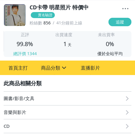
CD卡帶 明星照片 特價中
實名驗證
追蹤
粉絲數
856
41分鐘前上線
1
正評
出貨速度
未出貨率
99.8%
1
0%
天
總評價
1344
優於全站平均
首頁主打
商品分類
直播影片
sign
2
圖書/影音/文具
成人專區
圖書/影音/文具
古董、藝術與礦石
音樂與影片
手機、配件與通訊
CD
居家、家具與園藝