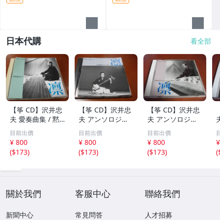
日本代購
看全部
【筝 CD】沢井忠
【筝 CD】沢井忠
【筝 CD】沢井忠
夫 愛奏曲集 / 黙
夫 アンソロジー
夫 アンソロジー
示 、波 、二つの
「凜」からの分売
「凜」からの分売
目前出價
目前出價
目前出價
相 、箏二重奏ソ
沢井忠夫作品集
沢井忠夫 作品集
¥ 800
¥ 800
¥ 800
¥
ナタ 杵屋正邦 、
ライブ 風衣、水
第三集 “光る海”
(
$173
)
(
$173
)
(
$173
)
(
入野義朗 、小野
の声、枯野砧、五
（限定販売） 200
衛 他 (1971/197
節の舞、ファンタ
1
3/1976)
ジア (限定）
關於我們
客服中心
聯絡我們
新聞中心
常見問答
人才招募