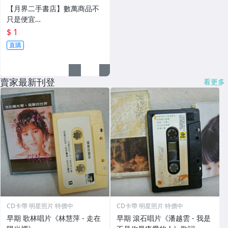
便宜...★
【月界二手書店】數萬商品不
只是便宜…
$ 1
直購
賣家最新刊登
看更多
CD卡帶 明星照片 特價中
CD卡帶 明星照片 特價中
早期 歌林唱片《林慧萍 - 走在
早期 滾石唱片《潘越雲 - 我是