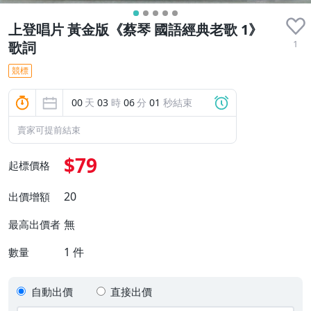
上登唱片 黃金版《蔡琴 國語經典老歌 1》
1
歌詞
競標
00
天
03
時
06
分
00
秒結束
賣家可提前結束
$79
起標價格
20
出價增額
無
最高出價者
1
件
數量
自動出價
直接出價