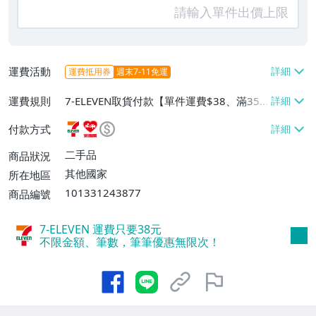
運費活動
運費抵用券
週末7-11免運
運費規則
7-ELEVEN取貨付款【單件運費$38、滿35
件或消費滿$900免運費】、萊爾富取貨付
付款方式
款【單件運費$60、滿10件或消費滿$999
免運費】
二手品
商品狀況
其他國家
所在地區
101331243877
商品編號
7-ELEVEN 運費只要
38
元
不限金額、筆數，筆筆優惠無限次！