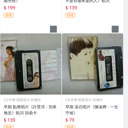
陽光裡》
不是你最疼愛的人》歌詞
$ 199
$ 139
競標
競標
CD卡帶 明星照片 特價中
CD卡帶 明星照片 特價中
早期 點將唱片《許景淳 - 別來
早期 滾石唱片《陳淑樺 - 一生
無恙》歌詞 回函卡
守候》
$ 139
$ 79
競標
競標