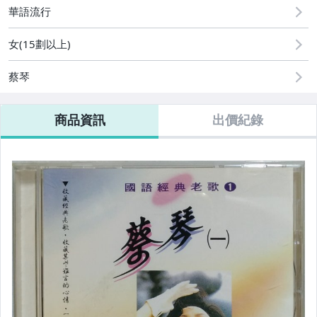
華語流行
偶像、球員卡與郵幣
女(15劃以上)
電腦、平板與周邊
蔡琴
商品資訊
出價紀錄