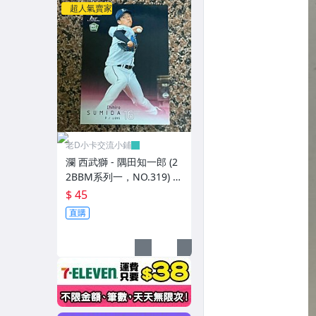
超人氣賣家
老D小卡交流小鋪
瀾 西武獅 - 隅田知一郎 (2
2BBM系列一，NO.319) R
C新人卡
$ 45
直購