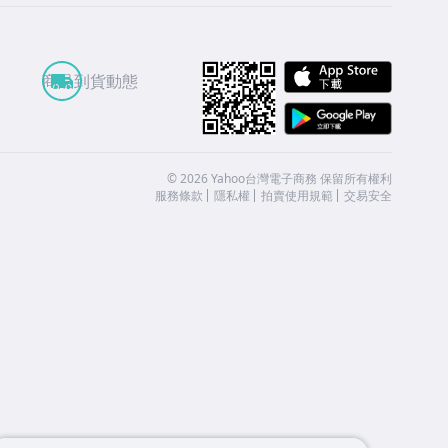
APP St
商品到貨動態
Google
©
2026
Yahoo台灣電子商務 保留所有權利
服務條款
隱私權
拍賣使用規範
交易安全