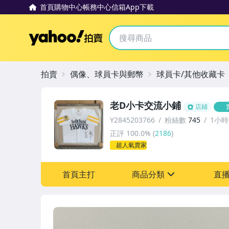
首頁
購物中心
帳務中心
信箱
App下載
Yahoo拍賣
拍賣
偶像、球員卡與郵幣
球員卡/其他收藏卡
老D小卡交流小鋪
店鋪
Y2845203766
粉絲數
745
1小
正評
100.0%
(
2186
)
超人氣賣家
首頁主打
商品分類
直
sign
其它