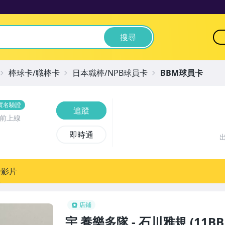
搜尋
棒球卡/職棒卡
日本職棒/NPB球員卡
BBM球員卡
實名驗證
追蹤
時前上線
即時通
播影片
店鋪
宇 養樂多隊 - 石川雅規 (11B