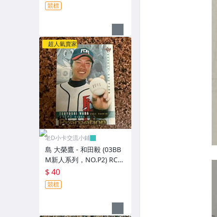
卡
競標
超人氣賣家
老D小卡交流小鋪
島 大榮鷹 - 和田毅 (03BB
M新人系列，NO.P2) RC新
人卡 宣傳卡
$ 40
競標