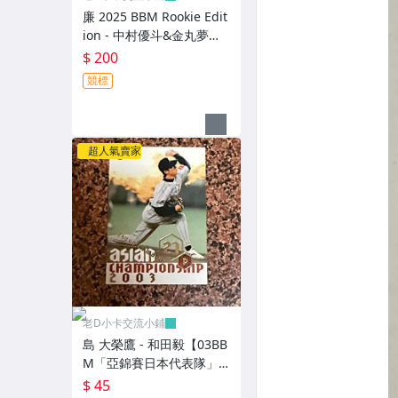
廉 2025 BBM Rookie Edit
ion - 中村優斗&金丸夢斗&
西川史礁& 宗山塁 ("日本
$ 200
代表隊"親密關係特卡，N
競標
O.CR1) RC新人卡
超人氣賣家
老D小卡交流小鋪
島 大榮鷹 - 和田毅【03BB
M「亞錦賽日本代表隊」
特卡，NO.AJ10】RC新人
$ 45