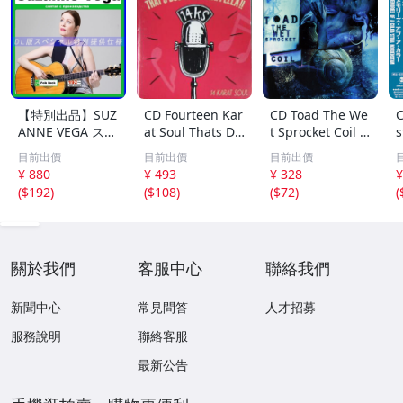
【特別出品】SUZ
CD Fourteen Kar
CD Toad The We
C
ANNE VEGA スザ
at Soul Thats Do
t Sprocket Coil C
s
ンヌ・ヴェガ 精
o-Wapp Acappel
K67862 Columbi
O
目前出價
目前出價
目前出價
選集 100歌 音楽D
la PCCY00374 Ca
a /00110
5
¥ 880
¥ 493
¥ 328
¥
L(MP3CD)☆
nyon Internatio
0
(
$192
)
(
$108
)
(
$72
)
(
nal /00110
關於我們
客服中心
聯絡我們
新聞中心
常見問答
人才招募
服務說明
聯絡客服
最新公告