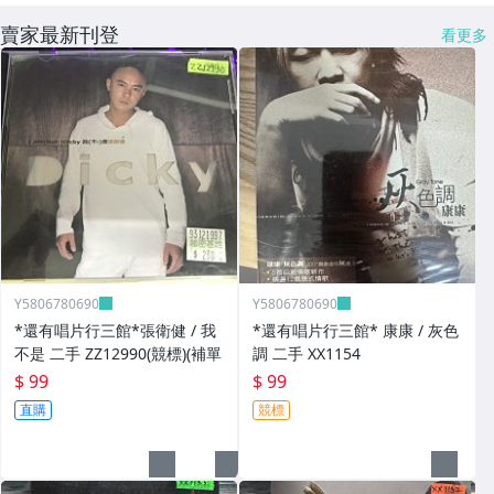
賣家最新刊登
看更多
Y5806780690
Y5806780690
*還有唱片行三館*張衛健 / 我
*還有唱片行三館* 康康 / 灰色
不是 二手 ZZ12990(競標)(補單
調 二手 XX1154
$ 99
$ 99
直購
競標