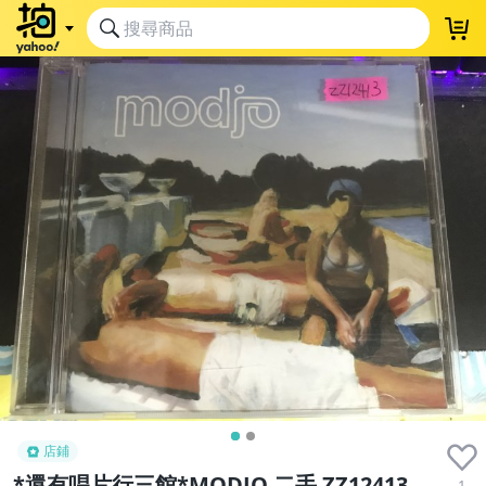
店鋪
*還有唱片行三館*MODJO 二手 ZZ12413
1