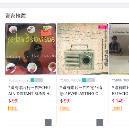
賣家推薦
Y5806780690
Y5806780690
Y5806780
*還有唱片行三館*CERT
*還有唱片三館* 電台情
*還有唱片
AIN DISTANT SUNS HA
歌 / EVERLASTING OLD
ESTACI
PPY ON THE 二手 ZZ10
IES 50~69 二手 ZZ1566
S 全新 Z
$ 99
$ 99
$ 149
046(需競標)
(需競標)
競標
競標
競標