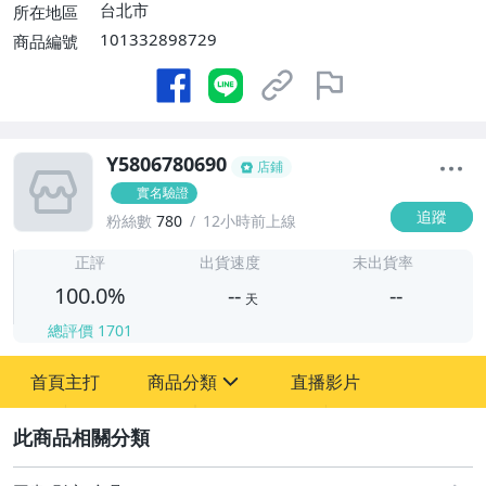
台北市
所在地區
101332898729
商品編號
Y5806780690
店鋪
實名驗證
追蹤
粉絲數
780
12小時前上線
-
-
正評
出貨速度
未出貨率
100.0%
--
--
天
總評價
1701
-
首頁主打
商品分類
直播影片
-
sign
其它
2