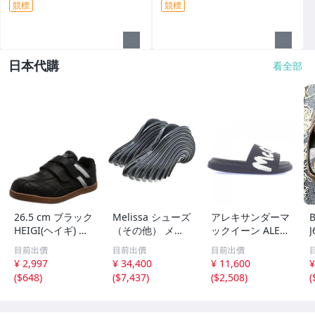
競標
競標
日本代購
看全部
26.5 cm ブラック
Melissa シューズ
アレキサンダーマ
B
HEIGI(ヘイギ) メ
（その他） メン
ックイーン ALEX
ンズ セーフティ
ズ メリッサ 中
ANDER McQUEE
目前出價
目前出價
目前出價
ーシューズ マジ
古 古着
N 682490 サンダ
¥ 2,997
¥ 34,400
¥ 11,600
¥
ック 先芯入り ス
ル
(
$648
)
(
$7,437
)
(
$2,508
)
(
ニーカー 作業靴
HG-151