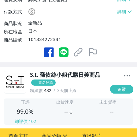
付款方式
全新品
商品狀況
日本
所在地區
101334272331
商品編號
S.I. 喬依絲小姐代購日美商品
實名驗證
追蹤
粉絲數
432
3天前上線
-
-
正評
出貨速度
未出貨率
99.0%
--
--
天
總評價
102
-
首頁主打
商品分類
直播影片
-