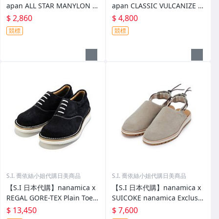
apan ALL STAR MANYLON O
apan CLASSIC VULCANIZE O
X
NE STAR AGED SUEDE AG
$ 2,860
$ 4,800
競標
競標
S.I. 喬依絲小姐代購日美商品
S.I. 喬依絲小姐代購日美商品
【S.I 日本代購】nanamica x
【S.I 日本代購】nanamica x
REGAL GORE-TEX Plain Toe S
SUICOKE nanamica Exclusiv
hoes
e FL Slides
$ 13,450
$ 7,600