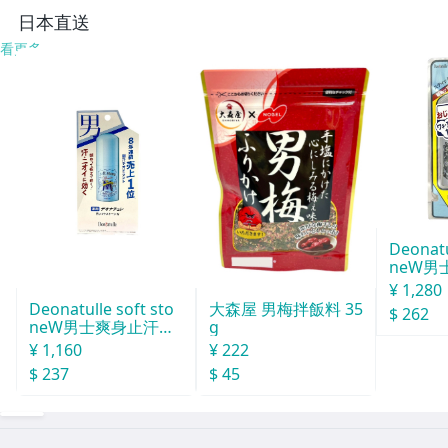
日本直送
看更多
Deonatu
neW男
汗石 中世
¥ 1,280
Deonatulle soft sto
大森屋 男梅拌飯料 35
$ 262
neW男士爽身止汗石
g
消臭石２０ｇ
¥ 1,160
¥ 222
$ 237
$ 45