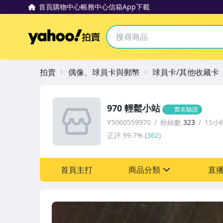
首頁
購物中心
帳務中心
信箱
App下載
Yahoo拍賣
拍賣
偶像、球員卡與郵幣
球員卡/其他收藏卡
970 輕鬆小站
實名驗證
Y5060559970
粉絲數
323
15小
正評
99.7%
(
362
)
首頁主打
商品分類
直
sign
偶像、球員卡與郵幣