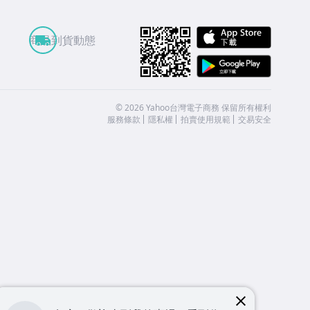
APP St
商品到貨動態
Google
©
2026
Yahoo台灣電子商務 保留所有權利
服務條款
隱私權
拍賣使用規範
交易安全