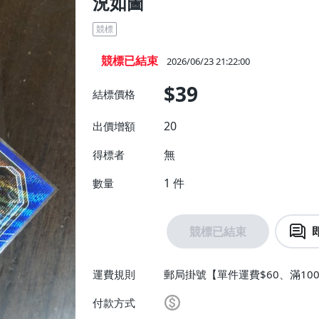
況如圖
競標
競標已結束
2026/06/23 21:22:00
$39
結標價格
20
出價增額
無
得標者
1
件
數量
競標已結束
運費規則
郵局掛號【單件運費$60、滿10
付款方式