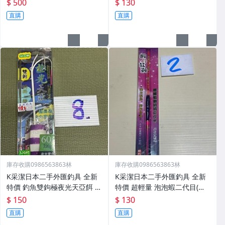
釣浮標 長標 海釣浮標 溪釣浮
三叉鉤 編號Y6
$ 500
$ 130
標 釣魚浮漂】A3
直購
直購
庫存收購0986563863林
庫存收購0986563863林
K采潔日本二手外匯釣具 全新
K采潔日本二手外匯釣具 全新
特價 釣魚雙鉤極夜光天亞餌 船
特價 超輕量 泡泡蝦二代目(單
釣太刀魚(白帶魚) 夜光 編號Y8
入)【磯釣浮標 長標 海釣浮標
$ 150
$ 130
溪釣浮標 釣魚浮漂】Y2
直購
直購