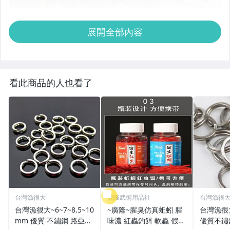
展開全部內容
看此商品的人也看了
台灣漁很大
廣隆武術用品社
台灣漁很
台灣漁很大~6~7~8.5~10
~廣隆~腥臭仿真蚯蚓 腥
台灣漁很
mm 優質 不鏽鋼 路亞環
味濃 紅蟲釣餌 軟蟲 假蚯
優質不鏽