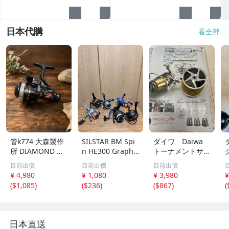
日本代購
看全部
管k774 大森製作
SILSTAR BM Spi
ダイワ Daiwa
所 DIAMOND MI
n HE300 Graphit
トーナメントサー
-CON 10STR ス
e 釣具 リール
フ ベーシア 4
目前出價
目前出價
目前出價
ピニングリール
スピニングリー
5 tournament su
¥ 4,980
¥ 1,080
¥ 3,980
¥
オールドリール
ル J-1024
rf BASIAⅡ スプ
(
$1,085
)
(
$236
)
(
$867
)
(
ールのみ PE0.8
号用 中古品
日本直送