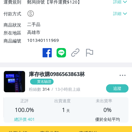
運費規則
郵局掛號【單件運費$120】
付款方式
二手品
商品狀況
高雄市
所在地區
101340111969
商品編號
庫存收購0986563863林
實名驗證
追蹤
粉絲數
314
13小時前上線
1
正評
出貨速度
未出貨率
100.0%
1
0%
天
總評價
401
優於全站平均