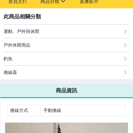
首頁主打
商品分類
直播影片
sign
2
汽機車精品百貨
居家、家具與園藝
運動、戶外與休閒
家電與影音視聽
戶外休閒用品
運動、戶外與休閒
釣魚
捲線器
商品資訊
捲線方式
手動捲線