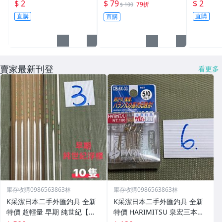
S型開口 扁平 打扁 打平
蚓 海魚餌 紅蟲 路亞餌
平 打扁 打平 路
$ 2
$ 79
$ 2
79折
$ 100
路亞 雙環 雙圈 強力
假餌 誘餌 仿生餌 擬餌
雙環 路亞環
直購
直購
直購
路亞軟餌
路亞環
賣家最新刊登
看更多
庫存收購0986563863林
庫存收購0986563863林
K采潔日本二手外匯釣具 全新
K采潔日本二手外匯釣具 全新
特價 超輕量 早期 純世紀【磯
特價 HARIMITSU 泉宏三本針