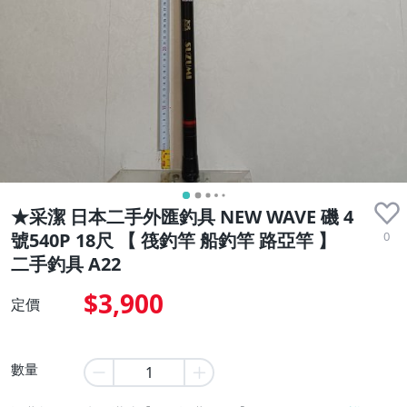
★采潔 日本二手外匯釣具 NEW WAVE 磯 4
0
號540P 18尺 【 筏釣竿 船釣竿 路亞竿 】
二手釣具 A22
$3,900
定價
數量