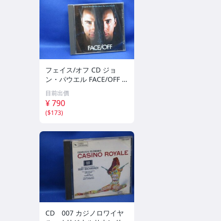
フェイス/オフ CD ジョ
ン・パウエル FACE/OFF J
OHN POWELL プロデュー
目前出價
ス:ハンス・ジマー HANS
¥ 790
ZIMMER ジョン・ウー JO
(
$173
)
HN WOO 70409
CD 007 カジノロワイヤ