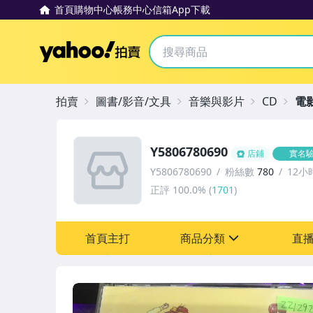
首頁
購物中心
帳務中心
信箱
App下載
Yahoo拍賣
拍賣
圖書/影音/文具
音樂與影片
CD
電
Y5806780690
店鋪
實名
Y5806780690
粉絲數
780
12小
正評
100.0%
(
1701
)
首頁主打
商品分類
直
sign
其它