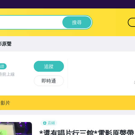
搜尋
影原聲
追蹤
驗證
時前上線
即時通
播影片
店鋪
*還有唱片行三館*電影原聲帶 二手