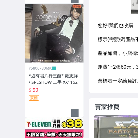
Y5806780690
*還有唱片行三館* 羅志祥
/ SPESHOW 二手 XX1152
$ 99
競標
賣家推薦