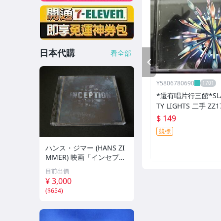
日本代購
看全部
PREV
Y5806780690
*還有唱片行三館*SLAV
TY LIGHTS 二手 ZZ1
$ 149
競標
ハンス・ジマー (HANS ZI
MMER) 映画「インセプシ
ョン (完全盤)」(INCEPTIO
目前出價
N) サウンドトラック (2枚
¥ 3,000
組/44トラック収録/輸入
(
$654
)
盤)