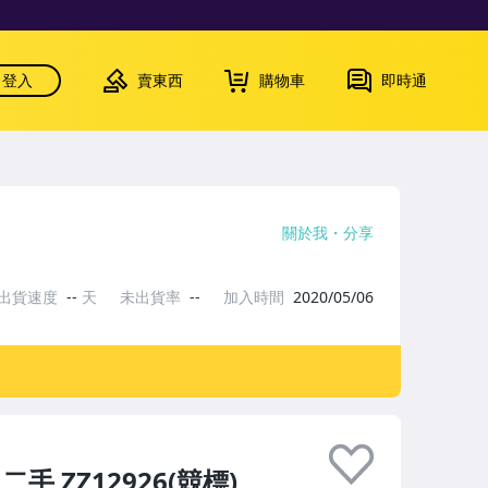
登入
賣東西
購物車
即時通
關於我
分享
出貨速度
--
天
未出貨率
--
加入時間
2020/05/06
 ZZ12926(競標)