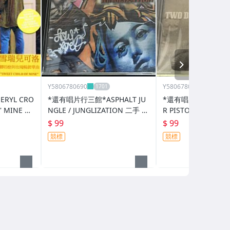
NEXT
Y5806780690
Y5806780690
RYL CRO
*還有唱片行三館*ASPHALT JU
*還有唱片行三館*TWO
O' MINE 全
NGLE / JUNGLIZATION 二手 Z
R PISTOLS / HAND
Z7513(需競標)
Z8947(需競標)
$ 99
$ 99
競標
競標