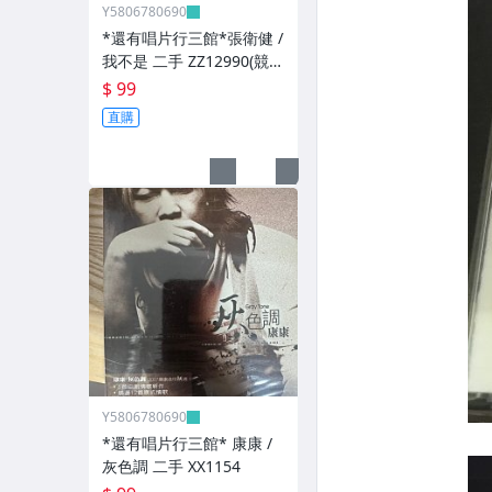
Y5806780690
*還有唱片行三館*張衛健 /
我不是 二手 ZZ12990(競
標)(補單
$ 99
直購
Y5806780690
*還有唱片行三館* 康康 /
灰色調 二手 XX1154