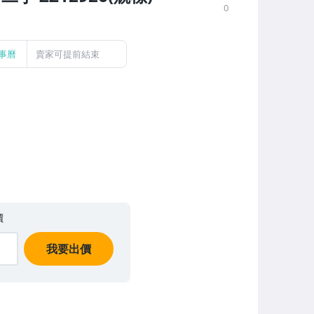
0
事曆
賣家可提前結束
價
我要出價