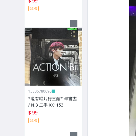
$ 99
競標
Y5806780690
*還有唱片行三館* 畢書盡
/ N.3 二手 XX1153
$ 99
競標