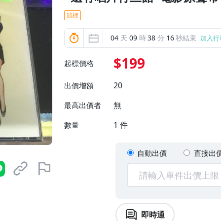
競標
04
天
09
時
38
分
14
秒結束
加入行
$199
起標價格
20
出價增額
無
最高出價者
1
件
數量
自動出價
直接出
即時通