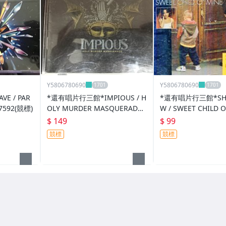
Y5806780690
Y5806780690
E / PAR
*還有唱片行三館*IMPIOUS / H
*還有唱片行三館*SHE
7592(競標)
OLY MURDER MASQUERADE
W / SWEET CHILD 
二手 ZZ10238(競標)
新 ZZ6074(需競標)
$ 149
$ 99
競標
競標