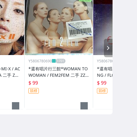
NEXT
Y5806780690
Y5806780690
I-X / AC
*還有唱片行三館*WOMAN TO
*還有唱片三館*YONG
A 二手 ZZ1
WOMAN / FEM2FEM 二手 ZZ1
NG / FLOWER 全新 
3750(競標)
競標)
$ 99
$ 99
競標
競標