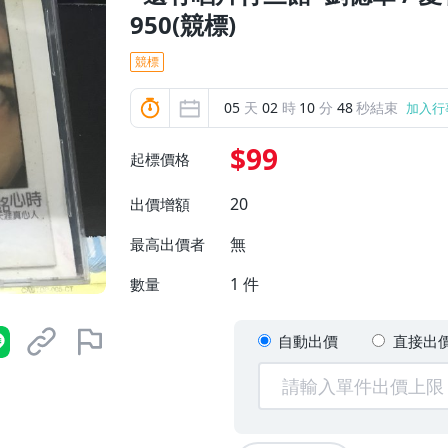
950(競標)
競標
05
天
02
時
10
分
47
秒結束
加入行
$99
起標價格
20
出價增額
無
最高出價者
1
件
數量
自動出價
直接出