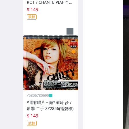
ROT / CHANTE PIAF 全新
ZZ12526(競標)
$ 149
競標
Y5806780690
*還有唱片三館*濱崎 步 /
原罪 二手 ZZ2856(需競標)
$ 149
競標