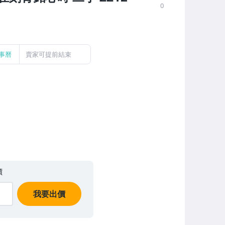
0
事曆
賣家可提前結束
價
我要出價