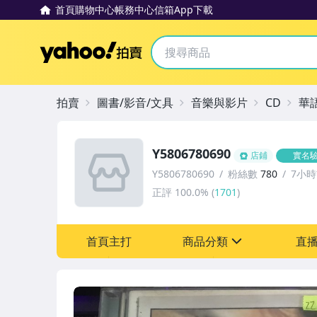
首頁
購物中心
帳務中心
信箱
App下載
Yahoo拍賣
拍賣
圖書/影音/文具
音樂與影片
CD
華
Y5806780690
店鋪
實名
Y5806780690
粉絲數
780
7小
正評
100.0%
(
1701
)
首頁主打
商品分類
直
sign
其它