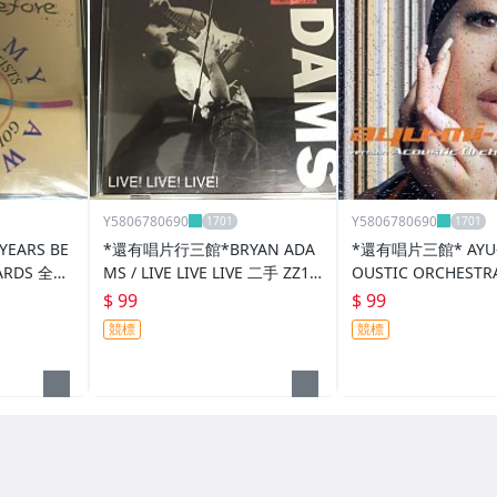
Y5806780690
Y5806780690
EARS BE
*還有唱片行三館*BRYAN ADA
*還有唱片三館* AYU-M
ARDS 全新
MS / LIVE LIVE LIVE 二手 ZZ10
OUSTIC ORCHESTR
073(需競標)
355 (需競標)
$ 99
$ 99
競標
競標