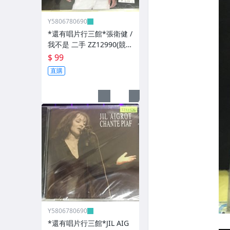
Y5806780690
*還有唱片行三館*張衛健 /
我不是 二手 ZZ12990(競
標)(補單
$ 99
直購
Y5806780690
*還有唱片行三館*JIL AIG