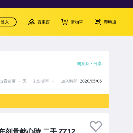
登入
賣東西
購物車
即時通
關於我
分享
出貨速度
--
天
未出貨率
--
加入時間
2020/05/06
在刻骨銘心時 二手 ZZ12