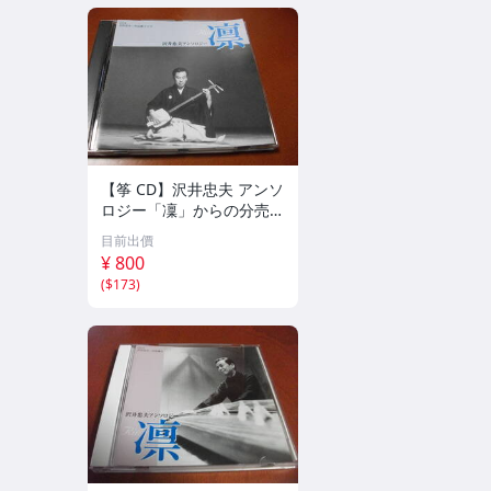
【筝 CD】沢井忠夫 アンソ
ロジー「凜」からの分売
沢井忠夫作品集 ライブ 風
目前出價
衣、水の声、枯野砧、五節
¥ 800
の舞、ファンタジア (限
(
$173
)
定）