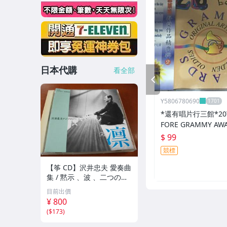
日本代購
看全部
PREV
Y5806780690
*還有唱片行三館*20Y
FORE GRAMMY AW
ZZ11095(競標)
$ 99
競標
【筝 CD】沢井忠夫 愛奏曲
集 / 黙示 、波 、二つの相
、箏二重奏ソナタ 杵屋正
目前出價
邦 、入野義朗 、小野衛 他
¥ 800
(1971/1973/1976)
(
$173
)