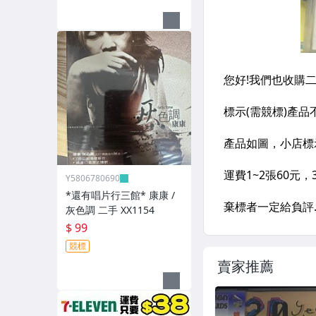
Y5806780690
*還有唱片行三館* 康康 /
灰色調 二手 XX1154
$ 99
競標
賣家推薦