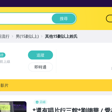
搜尋
語流行
男(15劃以上)
其他15劃以上姓氏
追蹤
驗證
時前上線
即時通
播影片
店鋪
*還有唱片行三館*劉德華 / 愛