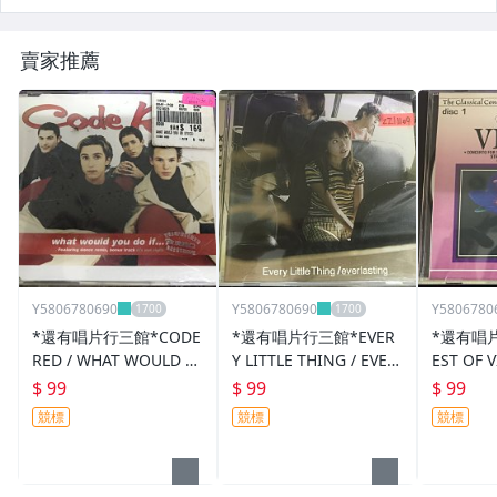
賣家推薦
Y5806780690
Y5806780690
Y5806780
*還有唱片行三館*CODE
*還有唱片行三館*EVER
*還有唱片
RED / WHAT WOULD Y
Y LITTLE THING / EVER
EST OF 
OU DO IF 全新 ZZ15306
LASTING 二手 ZZ11109
7810(需
$ 99
$ 99
$ 99
(競標)
(競標)
競標
競標
競標