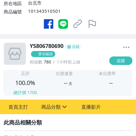
台北市
所在地區
101343510501
商品編號
Y5806780690
店鋪
實名驗證
追蹤
粉絲數
780
1小時前上線
-
-
正評
出貨速度
未出貨率
100.0%
--
--
天
總評價
1700
-
首頁主打
商品分類
直播影片
-
sign
其它
2