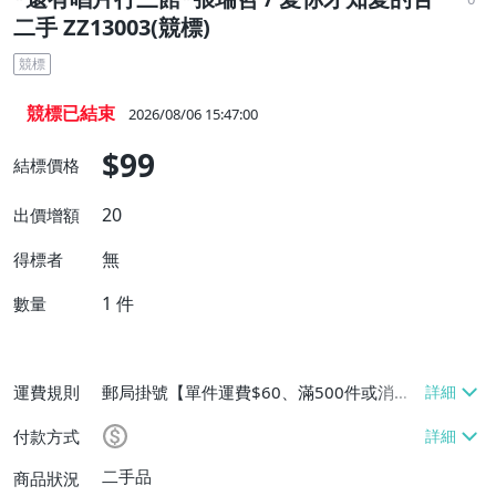
二手 ZZ13003(競標)
競標
競標已結束
2026/08/06 15:47:00
$99
結標價格
20
出價增額
無
得標者
1
件
數量
運費規則
郵局掛號【單件運費$60、滿500件或消費
滿$20000免運費】
付款方式
二手品
商品狀況