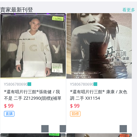
賣家最新刊登
看更多
Y5806780690
Y5806780690
*還有唱片行三館*張衛健 / 我
*還有唱片行三館* 康康 / 灰色
不是 二手 ZZ12990(競標)(補單
調 二手 XX1154
$ 99
$ 99
直購
競標