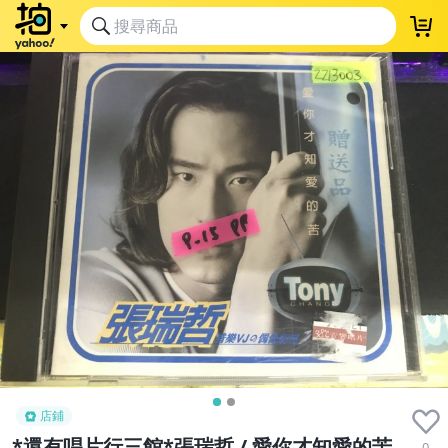
店鋪
*還有唱片行三館*張瑞哲 / 愛你才知愛的苦
0