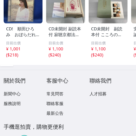
CD! 順田ひろ
CD未開封 副読本
CD未開封 副読
み おぼらだれ
付 寂聴京都法話
本付 こころの
ん 帯付き OM
集 ユーキャン
扉 河合隼雄講話
目前出價
目前出價
目前出價
CD-16 42405
集
¥ 1,001
¥ 1,100
¥ 1,100
¥
(
$218
)
(
$240
)
(
$240
)
(
關於我們
客服中心
聯絡我們
新聞中心
常見問答
人才招募
服務說明
聯絡客服
最新公告
手機逛拍賣，購物更便利