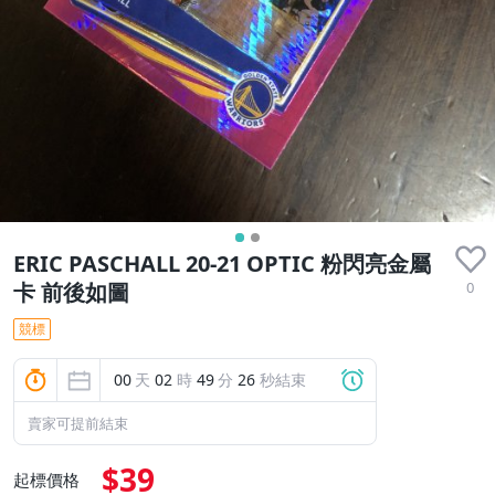
ERIC PASCHALL 20-21 OPTIC 粉閃亮金屬
0
卡 前後如圖
競標
00
天
02
時
49
分
25
秒結束
賣家可提前結束
$39
起標價格