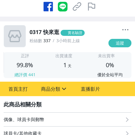
0317 快來逛
實名驗證
粉絲數
337
3小時前上線
追蹤
1
正評
出貨速度
未出貨率
99.8%
1
0%
天
總評價
441
優於全站平均
首頁主打
商品分類
直播影片
sign
2
偶像、球員卡與郵幣
偶像、球員卡與郵幣
球員卡/其他收藏卡