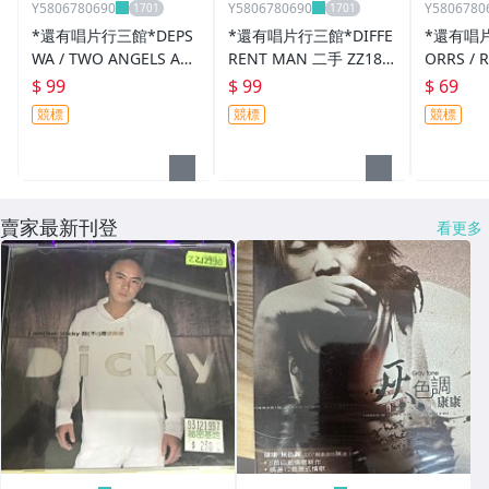
Y5806780690
Y5806780690
Y5806780
*還有唱片行三館*DEPS
*還有唱片行三館*DIFFE
*還有唱片
WA / TWO ANGELS AN
RENT MAN 二手 ZZ189
ORRS / 
D A DREAM 全新 ZZ163
36(競標)
918(需競
$ 99
$ 99
$ 69
96(競標)
競標
競標
競標
賣家最新刊登
看更多