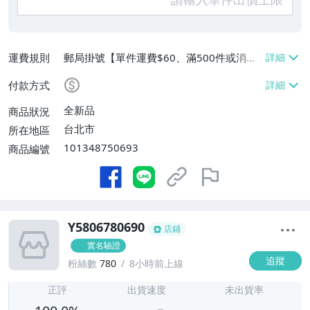
運費規則
郵局掛號【單件運費$60、滿500件或消費
滿$20000免運費】
付款方式
全新品
商品狀況
台北市
所在地區
101348750693
商品編號
Y5806780690
店鋪
實名驗證
追蹤
粉絲數
780
8小時前上線
-
-
正評
出貨速度
未出貨率