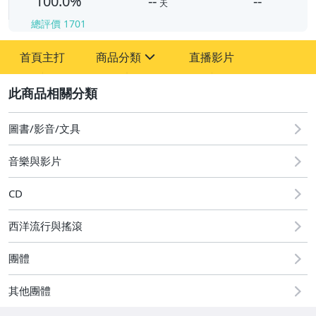
100.0%
--
--
天
總評價
1701
-
首頁主打
商品分類
直播影片
-
sign
其它
2
圖書/影音/文具
音樂與影片
CD
西洋流行與搖滾
團體
其他團體