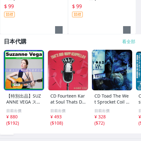
$ 99
$ 99
競標
競標
日本代購
看全部
【特別出品】SUZ
CD Fourteen Kar
CD Toad The We
C
ANNE VEGA スザ
at Soul Thats Do
t Sprocket Coil C
s
ンヌ・ヴェガ 精
o-Wapp Acappel
K67862 Columbi
O
目前出價
目前出價
目前出價
選集 100歌 音楽D
la PCCY00374 Ca
a /00110
5
¥ 880
¥ 493
¥ 328
¥
L(MP3CD)☆
nyon Internatio
0
(
$192
)
(
$108
)
(
$72
)
(
nal /00110