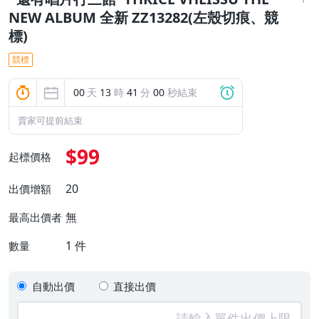
NEW ALBUM 全新 ZZ13282(左殼切痕、競
標)
競標
00
天
13
時
40
分
59
秒結束
賣家可提前結束
$99
起標價格
20
出價增額
無
最高出價者
1
件
數量
自動出價
直接出價