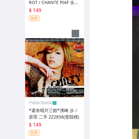
ROT / CHANTE PIAF 全新
ZZ12526(競標)
$ 149
競標
Y5806780690
*還有唱片三館*濱崎 步 /
原罪 二手 ZZ2856(需競標)
$ 149
競標