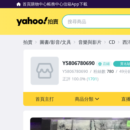
首頁
購物中心
帳務中心
信箱
App下載
Yahoo拍賣
拍賣
圖書/影音/文具
音樂與影片
CD
西
Y5806780690
店鋪
實名
Y5806780690
粉絲數
780
49分
正評
100.0%
(
1701
)
首頁主打
商品分類
直
sign
其它