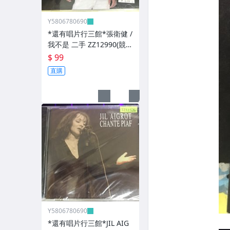
Y5806780690
*還有唱片行三館*張衛健 /
我不是 二手 ZZ12990(競
標)(補單
$ 99
直購
Y5806780690
*還有唱片行三館*JIL AIG