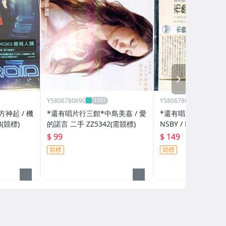
NEXT
Y5806780690
Y5806780690
神起 / 機
*還有唱片行三館*中島美嘉 / 愛
*還有唱片行三館*BRU
8(競標)
的諾言 二手 ZZ5342(需競標)
NSBY / HOT HOUS
75(需競標)
$ 99
$ 149
競標
競標