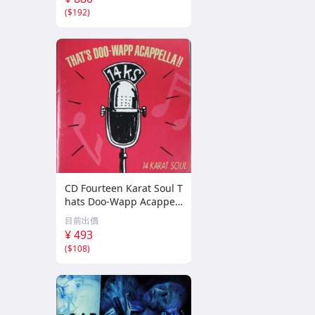
(
$192
)
CD Fourteen Karat Soul T
hats Doo-Wapp Acappell
a PCCY00374 Canyon Int
目前出價
ernational /00110
¥ 493
(
$108
)