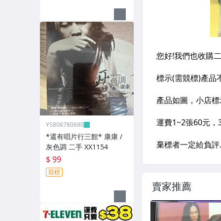
Y5806780690
*還有唱片行三館* 康康 /
灰色調 二手 XX1154
$ 99
競標
賣家推薦