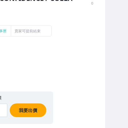
0
事曆
賣家可提前結束
價
我要出價