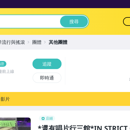
搜尋
洋流行與搖滾
團體
其他團體
追蹤
驗證
鐘前上線
即時通
播影片
店鋪
*還有唱片行三館*IN STRICT C