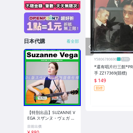
日本代購
看全部
PREV
Y5806780690
*還有唱片行三館*PRE
手 ZZ17369(競標)
$ 149
競標
【特別出品】SUZANNE V
EGA スザンヌ・ヴェガ 精
選集 100歌 音楽DL(MP3C
目前出價
D)☆
¥ 880