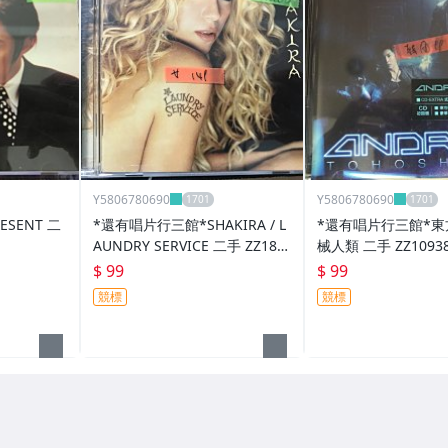
Y5806780690
Y5806780690
SENT 二
*還有唱片行三館*SHAKIRA / L
*還有唱片行三館*東方
AUNDRY SERVICE 二手 ZZ186
械人類 二手 ZZ1093
56(競標)
$ 99
$ 99
競標
競標