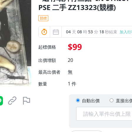
PSE 二手 ZZ13323(競標)
競標
04
天
08
時
53
分
17
秒結束
加入行
$99
起標價格
20
出價增額
無
最高出價者
1
件
數量
自動出價
直接出