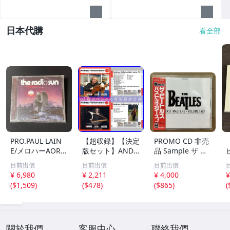
日本代購
看全部
PRO.PAUL LAIN
【超収録】【決定
PROMO CD 非売
E/メロハーAOR◆
版セット】ANDR
品 Sample ザ ビ
THE RADIO SUN/
EAS VOLLENWEI
ートルズ パスト
目前出價
目前出價
目前出價
UNSTOPPABLE
DER CD1+2+3 厳
マスターズ VOL.2
¥ 6,980
¥ 2,211
¥ 4,000
¥
選プレミア音源集
CP32-5602 THE
(
$1,509
)
(
$478
)
(
$865
)
(
MP3CD-DLVer 3
BEATLES / PAST
ディスク♪
MASTERS VOLU
ME TWO 見本盤
關於我們
客服中心
聯絡我們