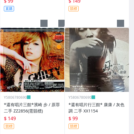
$ 99
$ 149
直購
競標
Y5806780690
Y5806780690
*還有唱片三館*濱崎 步 / 原罪
*還有唱片行三館* 康康 / 灰色
二手 ZZ2856(需競標)
調 二手 XX1154
$ 149
$ 99
競標
競標