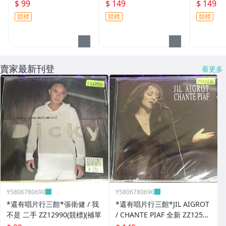
R 二手 YY1089 (需競標)
45
二手 ZZ8
$ 99
$ 149
$ 149
競標
競標
競標
賣家最新刊登
看更多
Y5806780690
Y5806780690
*還有唱片行三館*張衛健 / 我
*還有唱片行三館*JIL AIGROT
不是 二手 ZZ12990(競標)(補單
/ CHANTE PIAF 全新 ZZ12526
(競標)