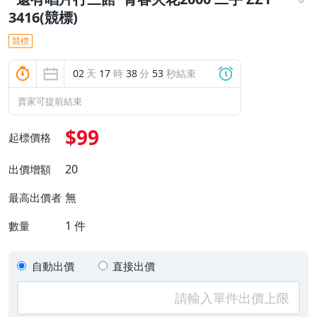
3416(競標)
競標
02
天
17
時
38
分
52
秒結束
賣家可提前結束
$99
起標價格
20
出價增額
無
最高出價者
1
件
數量
自動出價
直接出價