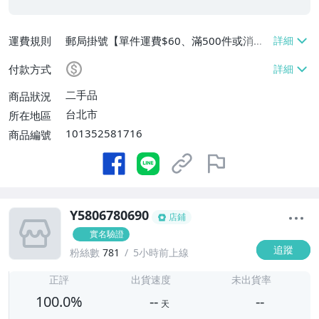
運費規則
郵局掛號【單件運費$60、滿500件或消費
滿$20000免運費】
付款方式
二手品
商品狀況
台北市
所在地區
101352581716
商品編號
Y5806780690
店鋪
實名驗證
追蹤
粉絲數
781
5小時前上線
-
-
正評
出貨速度
未出貨率
100.0%
--
--
天