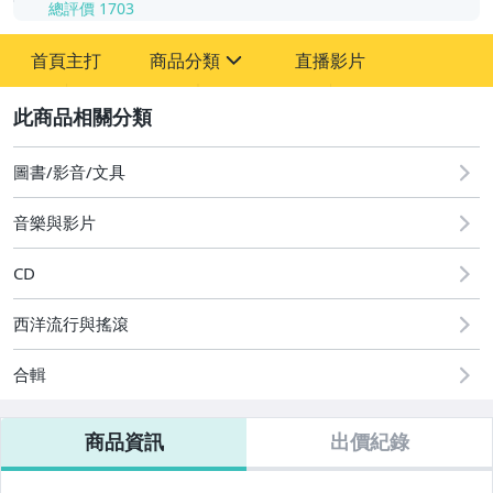
總評價
1703
-
首頁主打
商品分類
直播影片
-
sign
其它
2
圖書/影音/文具
音樂與影片
CD
西洋流行與搖滾
合輯
商品資訊
出價紀錄