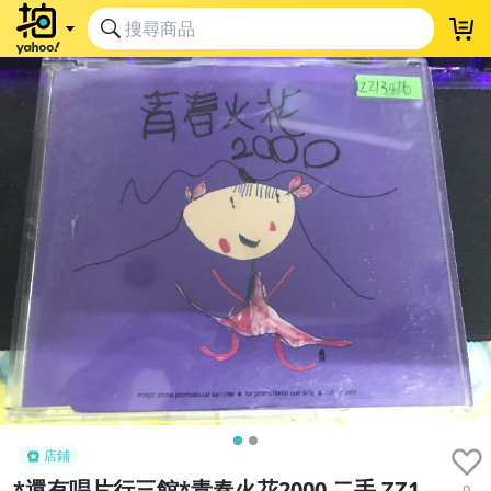
店鋪
*還有唱片行三館*青春火花2000 二手 ZZ1
0