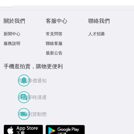
ィーク お守り コ
古代風 守護像 置
レクション 腕輪
物
】
關於我們
客服中心
聯絡我們
新聞中心
常見問答
人才招募
服務說明
聯絡客服
最新公告
手機逛拍賣，購物更便利
商品降價通知
買賣即時溝通
商品到貨動態
APP Store
Google Play