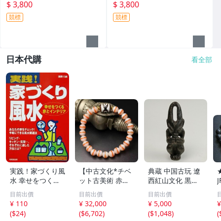
見僅供參考-
個人淺見僅供參考-
$ 3,800
$ 3,800
競標
競標
日本代購
看全部
実践！家づくり風
【中古文化*チベ
典蔵 中国古玩 遼
水 幸せをつくる
ット古美術 赤縞
西紅山文化 黒曜
家とインテリア/
天眼瑪瑙丸珠 天
石 黒皮玉 太陽神
目前出價
目前出價
目前出價
浅野八郎(著者)
地天珠組み合わせ
祈祷像 唐物 骨董
¥ 110
¥ 32,000
¥ 5,000
¥
ブレスレット 縞
品 古美術 古玉 彫
(
$24
)
(
$6,702
)
(
$1,048
)
(
瑪瑙 古玩 アンテ
刻 時代物 魔除け