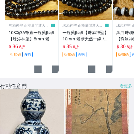
珠添神聖 正能量開運天珠
珠添神聖 正能量開運天珠
珠添神聖 
天眼珠
天眼珠
天眼珠
108顆3A筆直一線藥師珠
一線藥師珠【珠添神聖】
黑白珠/
【珠添神聖】8mm 老礦
10mm 老礦天然一線 /一
【珠添神
天然一線紋/ 藥師珠 圓線
線紋/ 藥師珠 圓線珠/配
天然圓線珠 DIY手
$ 36
$ 35
$ 30
8折
8折
8折
珠/配珠/隔珠/串珠
珠/隔珠/串珠 零售
珠/隔珠/
折扣碼
直購
折扣碼
直購
折扣碼
行動任意門
看更多