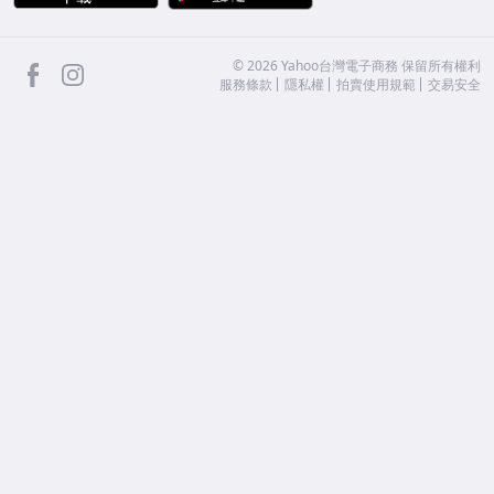
facebook
Instagram
©
2026
Yahoo台灣電子商務 保留所有權利
服務條款
隱私權
拍賣使用規範
交易安全