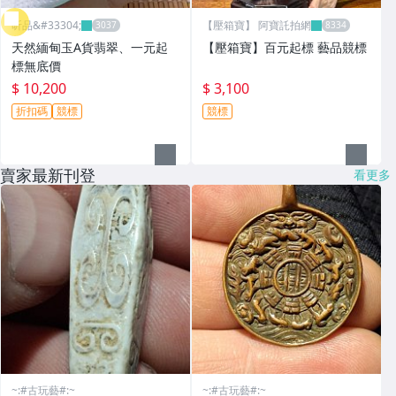
昕品&#33304;
【壓箱寶】 阿寶託拍網
天然緬甸玉A貨翡翠、一元起
【壓箱寶】百元起標 藝品競標
標無底價
$ 10,200
$ 3,100
折扣碼
競標
競標
賣家最新刊登
看更多
~:#古玩藝#:~
~:#古玩藝#:~