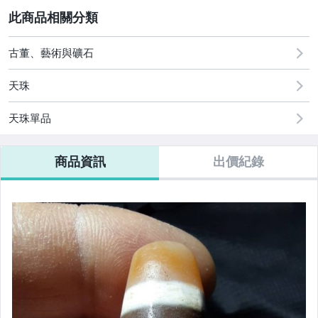
2
古董、藝術與礦石
玩具、模型與公仔
古董、藝術與礦石
手錶與飾品配件
天珠
天珠單品
商品資訊
出價紀錄