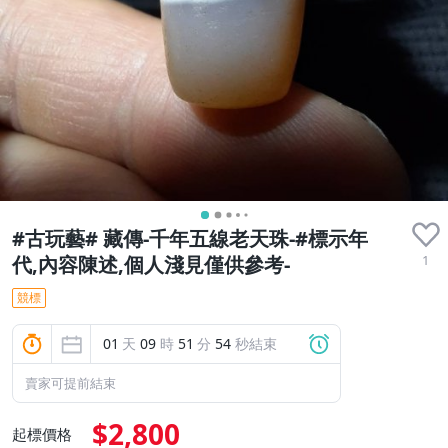
#古玩藝# 藏傳-千年五線老天珠-#標示年
1
代,內容陳述,個人淺見僅供參考-
競標
01
天
09
時
51
分
52
秒結束
賣家可提前結束
$2,800
起標價格