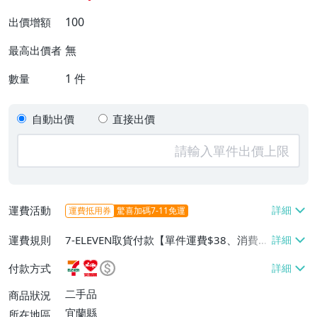
100
出價增額
無
最高出價者
1
件
數量
自動出價
直接出價
運費活動
運費抵用券
驚喜加碼7-11免運
運費規則
7-ELEVEN取貨付款【單件運費$38、消費滿
$50000免運費】、萊爾富取貨付款【單件
付款方式
運費$60、消費滿$50000免運費】、郵局
掛號【單件運費$65】
二手品
商品狀況
宜蘭縣
所在地區