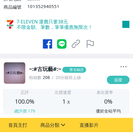
101352940551
商品編號
7-ELEVEN 運費只要
38
元
不限金額、筆數，筆筆優惠無限次！
~:#古玩藝#:~
實名驗證
粉絲數
208
20分鐘前上線
追蹤
1
正評
出貨速度
未出貨率
100.0%
1
0%
天
總評價
179
優於全站平均
首頁主打
商品分類
直播影片
sign