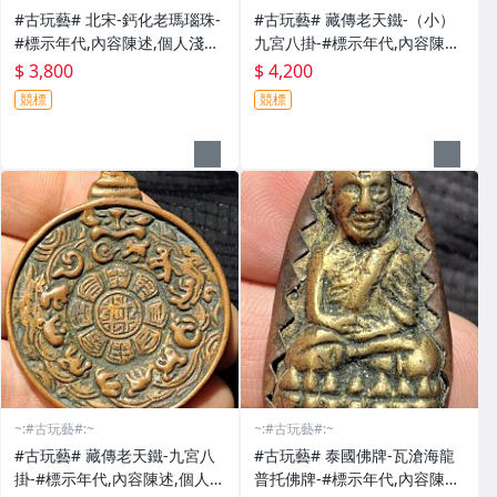
#古玩藝# 北宋-鈣化老瑪瑙珠-
#古玩藝# 藏傳老天鐵-（小）
#標示年代,內容陳述,個人淺見
九宮八掛-#標示年代,內容陳述,
僅供參考-
個人淺見僅供參考-
$ 3,800
$ 4,200
競標
競標
~:#古玩藝#:~
~:#古玩藝#:~
#古玩藝# 藏傳老天鐵-九宮八
#古玩藝# 泰國佛牌-瓦滄海龍
掛-#標示年代,內容陳述,個人淺
普托佛牌-#標示年代,內容陳述,