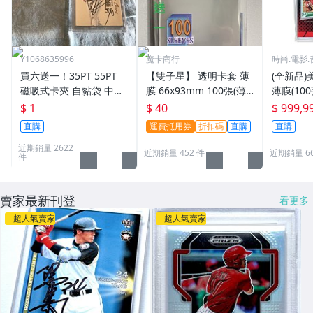
Y1068635996
魔卡商行
時尚.電影.
買六送一！35PT 55PT
【雙子星】 透明卡套 薄
(全新品)美
磁吸式卡夾 自黏袋 中華
膜 66x93mm 100張(薄)
薄膜(10
職棒球員卡 遊戲王 寶可
適用 BBM MLB Topps C
次到貨日期:
$ 1
$ 40
$ 999,9
夢PTCG 漫威 ultra pro
PBL 球員卡
直購
運費抵用券
折扣碼
直購
直購
可用
近期銷量 2622
近期銷量 452 件
近期銷量 6
件
賣家最新刊登
看更多
超人氣賣家
超人氣賣家