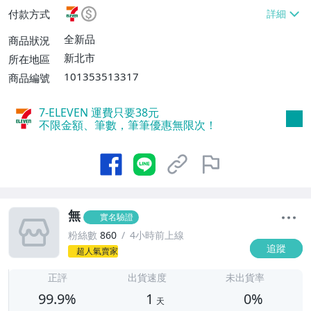
EVEN取貨不付款【單件運費$38】、郵局掛
付款方式
號【單件運費$60、滿20件或消費滿$5000
0免運費】
全新品
商品狀況
新北市
所在地區
101353513317
商品編號
7-ELEVEN 運費只要
38
元
不限金額、筆數，筆筆優惠無限次！
無
實名驗證
粉絲數
860
4小時前上線
追蹤
超人氣賣家
1
正評
出貨速度
未出貨率
99.9%
1
0%
天