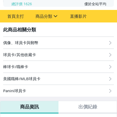
總評價
1626
優於全站平均
首頁主打
商品分類
直播影片
sign
2
成人專區
玩具、模型與公仔
偶像、球員卡與郵幣
偶像、球員卡與郵幣
球員卡/其他收藏卡
棒球卡/職棒卡
美國職棒/MLB球員卡
Panini球員卡
商品資訊
出價紀錄