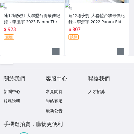
無
無
連12場安打 大聯盟台將最佳紀
連12場安打 大聯盟台將最佳紀
錄～李灝宇 2023 Panini Thre
錄～李灝宇 2022 Panini Elite
e And Two 限量25張新人原封
Extra Edition 實戰球衣簽名卡
$ 923
$ 807
四球衣簽名卡 Patch～
～
競標
競標
關於我們
客服中心
聯絡我們
新聞中心
常見問答
人才招募
服務說明
聯絡客服
最新公告
手機逛拍賣，購物更便利