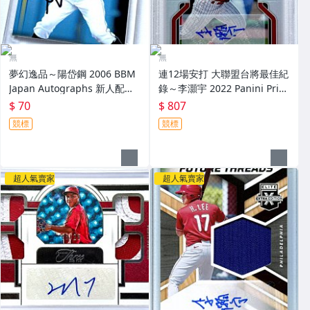
無
無
夢幻逸品～陽岱鋼 2006 BBM
連12場安打 大聯盟台將最佳紀
Japan Autographs 新人配布
錄～李灝宇 2022 Panini Priz
簽名卡 加蓋BBM鋼印 RC～
m Draft Picks 亮面新人簽名鑑
$ 70
$ 807
定卡 RC PSA 9～
競標
競標
超人氣賣家
超人氣賣家