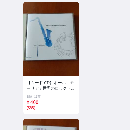
【ムード CD】ポール・モ
ーリア / 世界のロック・ポ
ップス・ヒット集 レッ
目前出價
ト・イット・ビー、ヘイ・
¥ 400
ジュード、明日の架ける橋
(
$85
)
全20曲