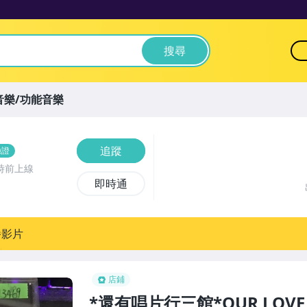
搜尋
音樂/功能音樂
追蹤
驗證
時前上線
即時通
播影片
店鋪
*還有唱片行三館*OUR LOVE T