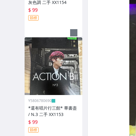
灰色調 二手 XX1154
$ 99
競標
Y5806780690
*還有唱片行三館* 畢書盡
/ N.3 二手 XX1153
$ 99
競標