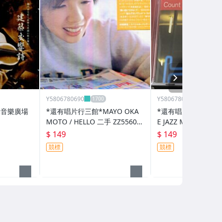
NEXT
Y5806780690
Y5806780690
悅音樂廣場
*還有唱片行三館*MAYO OKA
*還有唱片行三館*COU
MOTO / HELLO 二手 ZZ5560
E JAZZ MOODS-HO
(需競標)
281(需競標)
$ 149
$ 149
競標
競標