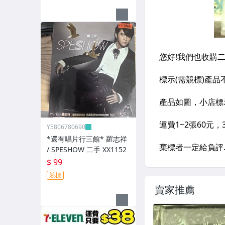
Y5806780690
*還有唱片行三館* 羅志祥
/ SPESHOW 二手 XX1152
$ 99
競標
賣家推薦