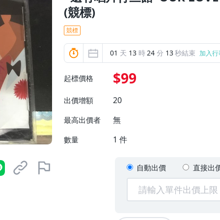
(競標)
競標
01
天
13
時
24
分
12
秒結束
加入行
$99
起標價格
20
出價增額
無
最高出價者
1
件
數量
自動出價
直接出