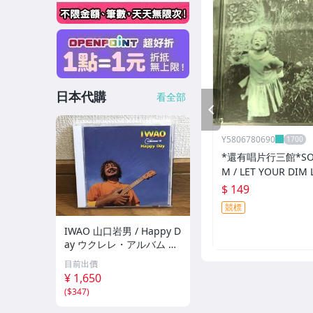
日本代購
看全部
PREV
Y5806780690
*還有唱片行三館*SOU
M / LET YOUR DIM
手 ZZ17539(競標)
$ 149
競標
IWAO 山口岩男 / Happy D
ay ウクレレ・アルバム 傑
作 廃盤CD 稀少品 帯付 ケ
目前出價
ツメイシ / Ryoji / 馬場俊
¥ 1,650
英 / 坂田学 / 西本明 / 田中
(
$347
)
義人