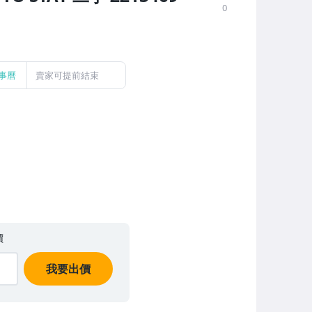
0
事曆
賣家可提前結束
價
我要出價