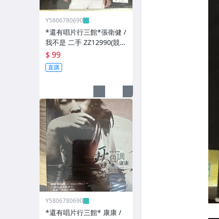
Y5806780690
*還有唱片行三館*張衛健 /
我不是 二手 ZZ12990(競
標)(補單
$ 99
直購
Y5806780690
*還有唱片行三館* 康康 /