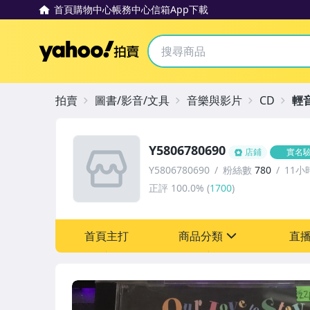
首頁
購物中心
帳務中心
信箱
App下載
Yahoo拍賣
拍賣
圖書/影音/文具
音樂與影片
CD
輕
Y5806780690
店鋪
實名
Y5806780690
粉絲數
780
11小
正評
100.0%
(
1700
)
首頁主打
商品分類
直
sign
其它