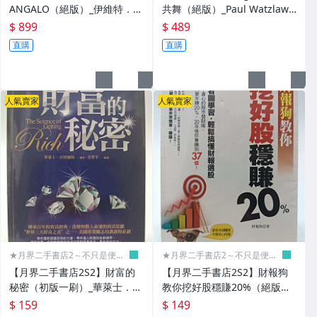
ANGALO（絕版）_伊維特．桑
共舞（絕版）_Paul Watzlawic
加洛_CD專輯_Universal〖專
k_鄭村棋_遠流_原價250 〖心
$ 899
$ 489
輯〗CSW
理〗CSW
直購
直購
人氣賣家
人氣賣家
★月界二手書店2～不只是便
★月界二手書店2～不只是便
宜...★
宜...★
【月界二手書店2S2】財富的
【月界二手書店2S2】財報狗
秘密（初版一刷）_華萊士．沃
教你挖好股穩賺20%（絕版）_
特爾斯_達人文創_原價280
財報狗_Smart智富_原價280
$ 159
$ 149
〖理財〗CSW
〖股票〗CSW