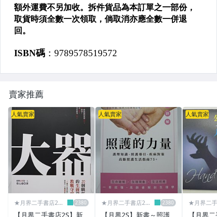
▌參考書 ▌工具書 ▌
✈國中小參考書
✈高中職參考書
✈字典
✈地圖╱百科全書
賣家推薦
▌雜誌期刊 ▌
人氣賣家
人氣賣家
人氣賣家
▌雜貨▌文具 ▌
其他
★月界二手書店2～
★月界二手書店2～
★月界二手
不只是便宜...★
不只是便宜...★
不只是便宜.
【月界二手書店2S】新
【月界2S】新書～照護
【月界二