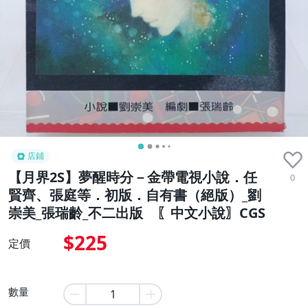
店鋪
【月界2S】夢醒時分－金帶電視小說．任
0
賢齊、張庭等．初版．自有書（絕版）_劉
崇美_張瑞齡_不二出版 〖中文小說〗CGS
$225
定價
數量