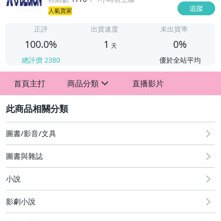
追蹤
1
人氣賣家
正評
出貨速度
未出貨率
100.0%
1
0%
天
總評價
2380
優於全站平均
首頁主打
商品分類
直播影片
sign
2
圖書/影音/文具
圖書與雜誌
小說
影劇小說