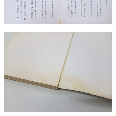
✈大學教育
✈大學社科
▌財經 ▌企管 ▌
✈企管╱商業
✈理財
✈股票╱基金
✈行銷╱保險
✈溝通(含處世)
▌心理 ▌人際關係 ▌
✈勵志╱心靈成長
✈心理╱學習法