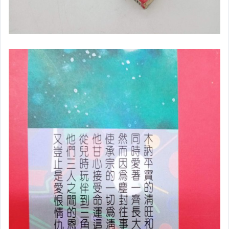
✈旅遊
✈寵物
✈體育╱武術
✈電影╱動畫╱影劇
✈娛樂╱寫真集
▌保健 ▌美容 ▌
✈保健養生
✈醫療
✈美容
▌進修考試 ▌語言學習 ▌
✈國家考試