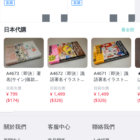
直購
直購
日本代購
看全部
A4673〔即決〕署
A4672〔即決〕識
A4671〔即決〕識
名(サイン)落款
語署名イラスト落
語署名イラスト落
『草々不一』朝井
款『むかしむかし
款『赤ずきん、ピ
目前出價
目前出價
目前出價
まかて(講談社)20
あるところに、死
ノキオ拾って死体
¥ 799
¥ 1,499
¥ 1,499
¥
18年初版・帯
体があってもめで
と出会う。』青柳
(
$174
)
(
$326
)
(
$326
)
(
〔並/多少の痛み
たしめでたし』青
碧人(双葉社)2022
等があります。〕
柳碧人(双葉社)20
年初・帯〔小口少
23年初版・帯
シミ等がありま
す。
關於我們
客服中心
聯絡我們