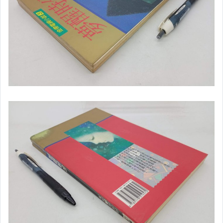
✈社會
✈法律
✈傳播
✈軍事
✈哲學
▌自然 ▌科學 ▌
✈科學
✈動植物(含昆蟲)╱園藝
✈收藏╱嗜好
✈手工藝
✈餐飲