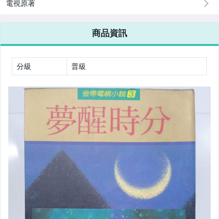
電視原著
商品資訊
分級
普級
▌文學 ▌小說 ▌
✈現代文學
✈中國古典
✈西洋古典
✈中文小說
✈翻譯小說
✈武俠小說
✈歷史小說