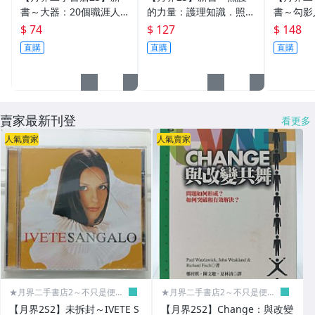
書～大器：20個職涯人
的力量：護理知識．照護
書～勾影
的生涯發展教戰守則_張
導引．疾病對策（初版一
魔幻手影
$ 74
$ 127
$ 148
心慈_布克文化出版_原價
刷）_山口潔_文經社_原
ㄚ文化出
直購
直購
直購
300 〖企管〗AEW
價380 〖醫療〗CIM
〖嗜好〗
賣家最新刊登
看更多
人氣賣家
人氣賣家
★月界二手書店2～不只是便
★月界二手書店2～不只是便
宜...★
宜...★
【月界2S2】未拆封～IVETE S
【月界2S2】Change：與改變