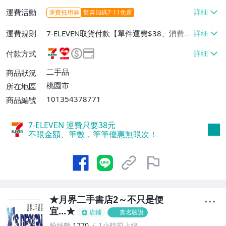
運費活動
運費抵用券
驚喜加碼7-11免運
運費規則
7-ELEVEN取貨付款【單件運費$38、消費滿
$490免運費】、7-ELEVEN取貨不付款【單
付款方式
件運費$38、消費滿$490免運費】、萊爾富
取貨付款【單件運費$60、消費滿$490免運
二手品
商品狀況
費】、宅配/貨運【單件運費$120、消費滿
桃園市
所在地區
$1200免運費】、郵局掛號【單件運費$8
101354378771
商品編號
0、消費滿$690免運費】
7-ELEVEN 運費只要
38
元
不限金額、筆數，筆筆優惠無限次！
★月界二手書店2～不只是便
宜...★
店鋪
實名驗證
粉絲數
1770
1小時前上線