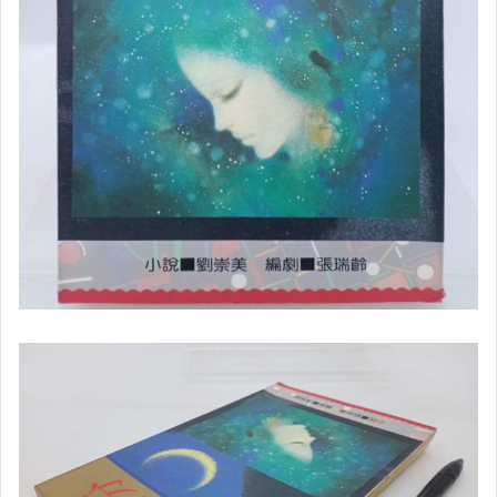
✈推理小說
✈恐怖小說
✈科幻小說
✈言情小說(含抒情)
✈輕小說
✈外文小說╱外文書
✈日文小說╱日文書
▌人文 ▌史地 ▌
✈歷史
✈地理(含文化)
✈政治