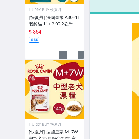
02/01】
02/
HURRY BUY 快夏丹
[快夏丹] 法國皇家 A30+11
老齡貓 11+ 2KG 2公斤 老
貓 貓飼料 熟齡貓 【RY^C0
$ 864
1-25/01】
直購
HURRY BUY 快夏丹
[快夏丹] 法國皇家 M+7W
中型老犬(原廠公司貨) 主食