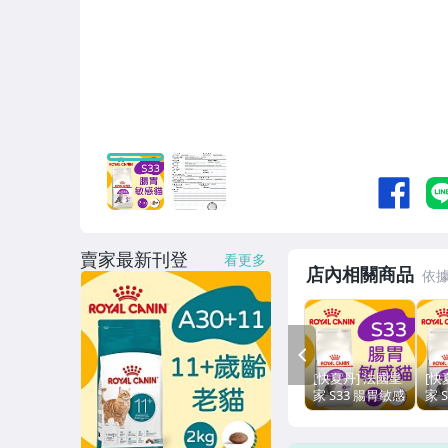
賣家最新刊登
看更多
店內相關商品
PREV
[快夏丹] 法國皇
[快
家 S33 腸胃敏感
家 
貓 挑嘴貓 成貓
貓 
貓飼料 貓乾糧
貓
4kg 【RY^C01-
10k