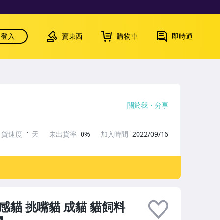
登入
賣東西
購物車
即時通
關於我
分享
出貨速度
1
天
未出貨率
0%
加入時間
2022/09/16
敏感貓 挑嘴貓 成貓 貓飼料