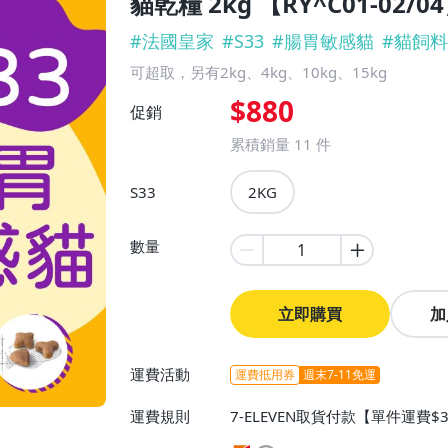
貓乾糧 2kg 【RY^C01-02/0
#
法國皇家
#
S33
#
腸胃敏感貓
#
貓飼料
可超取，另有2kg、4kg、10kg、15kg
$880
促銷
累積銷量
11
件
S33
2KG
數量
立即購買
加
運費活動
運費抵用券
週末7-11免運
運費規則
7-ELEVEN取貨付款【單件運費$
$38】、宅配/貨運【單件運費$