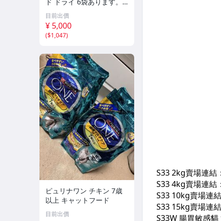
ド ドライ 6袋あります。
期限は2027年3月31日
目前出價
¥ 5,000
(
$1,047
)
ピュリナワン チキン 7歳
以上 キャットフード
目前出價