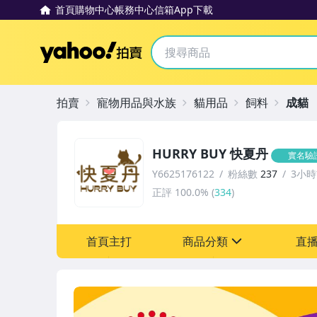
首頁
購物中心
帳務中心
信箱
App下載
Yahoo拍賣
拍賣
寵物用品與水族
貓用品
飼料
成貓
HURRY BUY 快夏丹
實名驗
Y6625176122
粉絲數
237
3小
正評
100.0%
(
334
)
首頁主打
商品分類
直
sign
寵物用品與水族