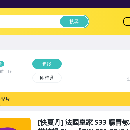
搜尋
追蹤
證
時前上線
即時通
播影片
[快夏丹] 法國皇家 S33 腸胃