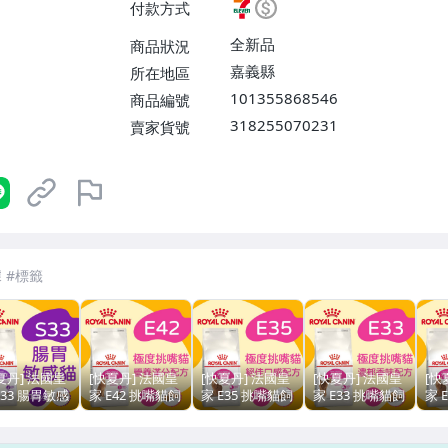
付款方式
全新品
商品狀況
嘉義縣
所在地區
101355868546
商品編號
318255070231
賣家貨號
7-ELEVEN 運費只要
38
元
不限金額、筆數，筆筆優惠無限次！
夏丹] 法國皇
[快夏丹] 法國皇
[快夏丹] 法國皇
[快夏丹] 法國皇
[快
S33 腸胃敏感
家 E42 挑嘴貓飼
家 E35 挑嘴貓飼
家 E33 挑嘴貓飼
家 
挑嘴貓 成貓
料 營養滿分 2kg
料 絕佳口感 2kg
料 濃郁香味 4kg
料 
飼料 貓乾糧
【RY^C01-
【RY^C01-
【RY^C01-
【RY
g 【RY^C01-
18/01】
09/02】
17/02】
09/