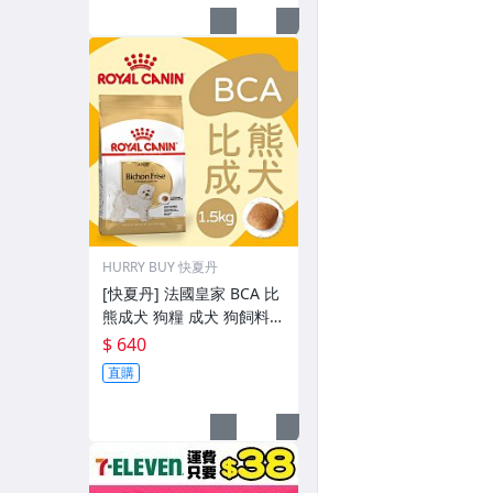
HURRY BUY 快夏丹
[快夏丹] 法國皇家 BCA 比
熊成犬 狗糧 成犬 狗飼料
狗乾糧 1.5kg 【RY^D01-4
$ 640
8/01】
直購