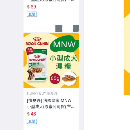
濕糧 成犬 濕糧 140g 【RY
$ 89
^D04-13/01】
直購
HURRY BUY 快夏丹
[快夏丹] 法國皇家 MNW
小型成犬(原廠公司貨) 主食
濕糧 小型犬 成犬 濕糧 85
$ 48
g 【RY^D04-11/01】
直購