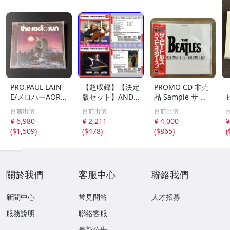
PRO.PAUL LAIN
【超収録】【決定
PROMO CD 非売
E/メロハーAOR◆
版セット】ANDR
品 Sample ザ ビ
THE RADIO SUN/
EAS VOLLENWEI
ートルズ パスト
目前出價
目前出價
目前出價
UNSTOPPABLE
DER CD1+2+3 厳
マスターズ VOL.2
¥ 6,980
¥ 2,211
¥ 4,000
¥
選プレミア音源集
CP32-5602 THE
(
$1,509
)
(
$478
)
(
$865
)
(
MP3CD-DLVer 3
BEATLES / PAST
ディスク♪
MASTERS VOLU
ME TWO 見本盤
關於我們
客服中心
聯絡我們
新聞中心
常見問答
人才招募
服務說明
聯絡客服
最新公告