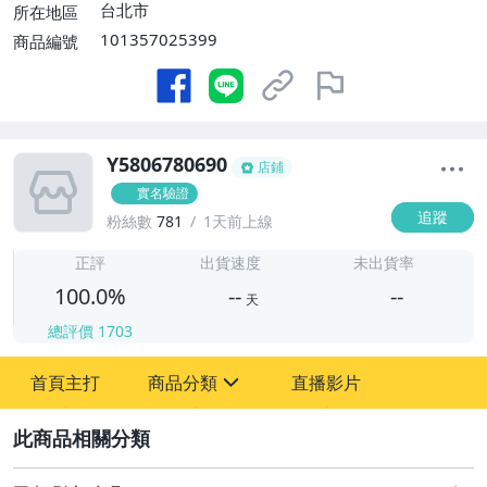
台北市
所在地區
101357025399
商品編號
Y5806780690
店鋪
實名驗證
追蹤
粉絲數
781
1天前上線
-
-
正評
出貨速度
未出貨率
100.0%
--
--
天
總評價
1703
-
首頁主打
商品分類
直播影片
-
sign
其它
2