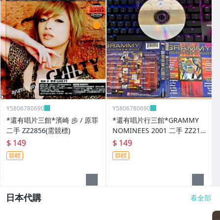
Y5806780690
Y5806780690
*還有唱片三館*濱崎 步 / 原罪
*還有唱片行三館*GRAMMY
二手 ZZ2856(需競標)
NOMINEES 2001 二手 ZZ214
03
$ 149
$ 149
競標
競標
日本代購
看全部