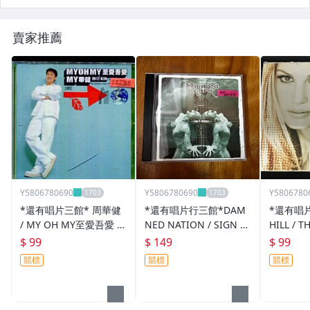
賣家推薦
Y5806780690
Y5806780690
Y5806780
*還有唱片三館* 周華健
*還有唱片行三館*DAM
*還有唱片
/ MY OH MY至愛吾愛 二
NED NATION / SIGN O
HILL / T
手 ZZ2768(需競標)
F MADNESS 二手 ZZ202
E 二手 Z
$ 99
$ 149
$ 99
64
競標
競標
競標