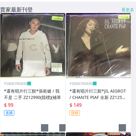
賣家最新刊登
看更多
Y5806780690
Y5806780690
*還有唱片行三館*張衛健 / 我
*還有唱片行三館*JIL AIGROT
不是 二手 ZZ12990(競標)(補單
/ CHANTE PIAF 全新 ZZ12526
(競標)
$ 99
$ 149
直購
競標