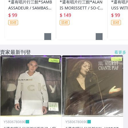
*還有唱片行三館*SAMB
*還有唱片行三館*ALAN
*還有唱片
ASSADEUR / SAMBASS
IS MORISSETT / SO-CA
USS WIT
ADEUR 全新 ZZ8950(需
LLED CHAOS 全新 ZZ15
NDS 二手
$ 99
$ 149
$ 99
競標)
520(競標)
標)
競標
競標
競標
賣家最新刊登
看更多
Y5806780690
Y5806780690