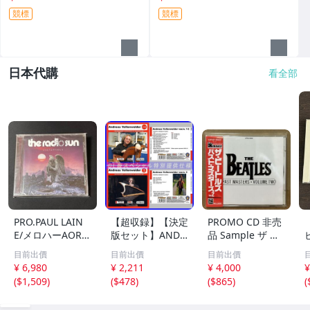
競標
競標
日本代購
看全部
PRO.PAUL LAIN
【超収録】【決定
PROMO CD 非売
E/メロハーAOR◆
版セット】ANDR
品 Sample ザ ビ
THE RADIO SUN/
EAS VOLLENWEI
ートルズ パスト
目前出價
目前出價
目前出價
UNSTOPPABLE
DER CD1+2+3 厳
マスターズ VOL.2
¥ 6,980
¥ 2,211
¥ 4,000
¥
選プレミア音源集
CP32-5602 THE
(
$1,509
)
(
$478
)
(
$865
)
(
MP3CD-DLVer 3
BEATLES / PAST
ディスク♪
MASTERS VOLU