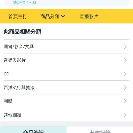
總評價
1703
-
首頁主打
商品分類
直播影片
-
sign
其它
2
圖書/影音/文具
音樂與影片
CD
西洋流行與搖滾
團體
其他團體
商品資訊
出價紀錄