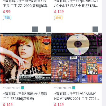
*還有唱片行三館*張衛健 / 我
*還有唱片行三館*JIL AIGROT
不是 二手 ZZ12990(競標)(補單
/ CHANTE PIAF 全新 ZZ12526
(競標)
$ 99
$ 149
直購
競標
Y5806780690
Y5806780690
*還有唱片三館*濱崎 步 / 原罪
*還有唱片行三館*GRAMMY
二手 ZZ2856(需競標)
NOMINEES 2001 二手 ZZ214
03
$ 149
$ 149