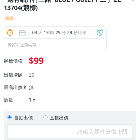
13704(競標)
競標
03
天
13
時
29
分
29
秒結束
賣家可提前結束
$99
起標價格
20
出價增額
無
最高出價者
1
件
數量
自動出價
直接出價