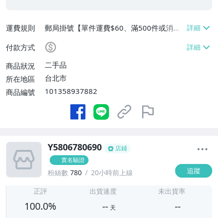
運費規則
郵局掛號【單件運費$60、滿500件或消費
滿$20000免運費】
付款方式
二手品
商品狀況
台北市
所在地區
101358937882
商品編號
Y5806780690
店鋪
實名驗證
追蹤
粉絲數
780
20小時前上線
-
-
正評
出貨速度
未出貨率
100.0%
--
--
天