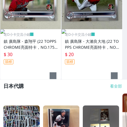
老D小卡交流小鋪
老D小卡交流小鋪
鎮 廣島隊 - 森翔平 (22 TOPPS
鎮 廣島隊 - 大瀨良大地 (22 TO
CHROME亮面特卡，NO.175)
PPS CHROME亮面特卡，NO.
RC新人卡
176)
$ 30
$ 20
競標
競標
日本代購
看全部