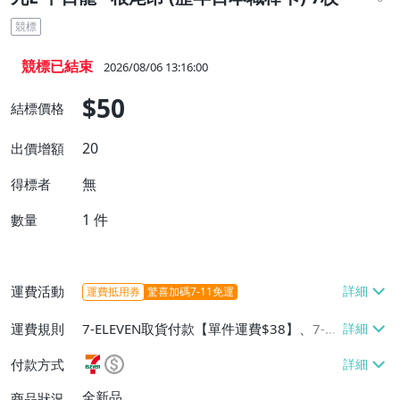
競標
競標已結束
2026/08/06 13:16:00
$50
結標價格
20
出價增額
無
得標者
1
件
數量
運費活動
運費抵用券
驚喜加碼7-11免運
運費規則
7-ELEVEN取貨付款【單件運費$38】、7-EL
EVEN取貨不付款【單件運費$38】、宅配/
付款方式
貨運【單件運費$60、消費滿$1000免運
費】、郵局掛號【單件運費$31、滿10件或
全新品
商品狀況