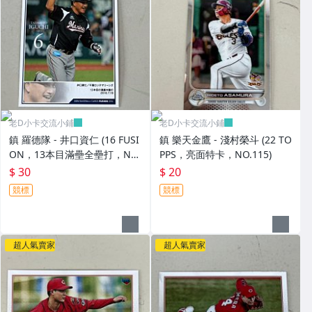
老D小卡交流小鋪
老D小卡交流小鋪
鎮 羅德隊 - 井口資仁 (16 FUSI
鎮 樂天金鷹 - 淺村榮斗 (22 TO
ON，13本目滿壘全壘打，NO.
PPS，亮面特卡，NO.115)
064) BBM活動卡，有鋼印
$ 30
$ 20
競標
競標
超人氣賣家
超人氣賣家