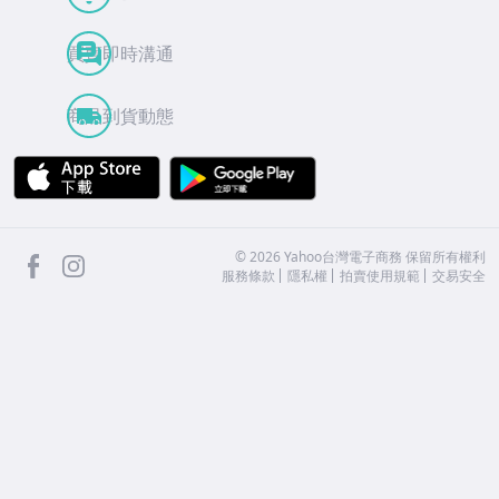
買賣即時溝通
商品到貨動態
APP Store
Google Play
facebook
Instagram
©
2026
Yahoo台灣電子商務 保留所有權利
服務條款
隱私權
拍賣使用規範
交易安全