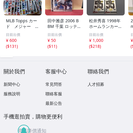
MLB Topps カー
田中雅彦 2006 B
松井秀喜 1998年
2
ド メジャー 1
BM 千葉 ロッテ
ホームランカード
00枚 2
マリーンズ トレ
150号 記念カード
m
目前出價
目前出價
目前出價
カ プロ野球 カー
3枚セット 読売ジ
h
¥ 600
¥ 50
¥ 1,000
¥
ド M37 スポーツ
ャイアンツ 日本
(
$131
)
(
$11
)
(
$218
)
(
アスリート トレ
テレビ 劇空間プ
ーディングカード
ロ野球
NPB
關於我們
客服中心
聯絡我們
新聞中心
常見問答
人才招募
服務說明
聯絡客服
最新公告
手機逛拍賣，購物更便利
商品降價通知