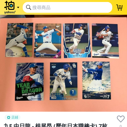
店鋪
九E 中日龍 - 根尾昂 (歷年日本職棒卡) 7枚
0