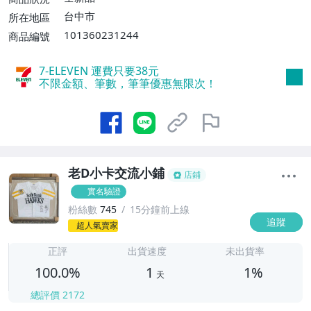
消費滿$700免運費】、低溫配送【單件運
台中市
所在地區
費$60】
101360231244
商品編號
7-ELEVEN 運費只要
38
元
不限金額、筆數，筆筆優惠無限次！
老D小卡交流小鋪
店鋪
實名驗證
粉絲數
745
15分鐘前上線
追蹤
1
超人氣賣家
正評
出貨速度
未出貨率
100.0%
1
1%
天
總評價
2172