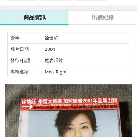
(未拆封)/已絕版
首批限量版 2CD
本 台灣發行 台
特價:1200元 CD
(全新/未拆封/已
灣EMI出版 全新
居家、家具與園藝
如圖所示 值得珍
絕版) 特價:3500
未拆封/已絕版
商品資訊
出價紀錄
藏
元 CD如圖所示
專輯 特價:1200
玩具、模型與公仔
元
男性精品與服飾
歌手
徐懷鈺
女裝與服飾配件
發片日期
2001
偶像、球員卡與郵幣
發行/代理
魔岩唱片
專輯名稱
Miss Right
手錶與飾品配件
女包精品與女鞋
家電與影音視聽
美食與地方特產