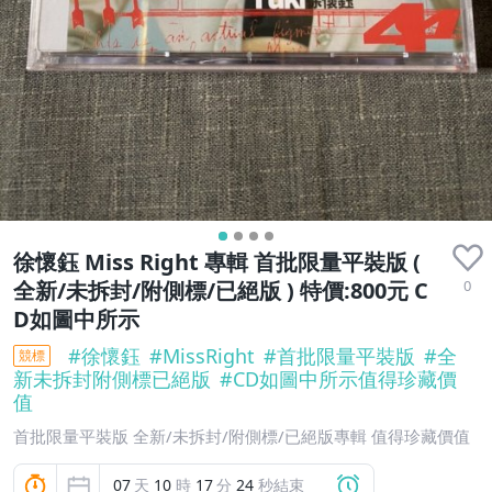
徐懷鈺 Miss Right 專輯 首批限量平裝版 (
0
全新/未拆封/附側標/已絕版 ) 特價:800元 C
D如圖中所示
#
徐懷鈺
#
MissRight
#
首批限量平裝版
#
全
競標
新未拆封附側標已絕版
#
CD如圖中所示值得珍藏價
值
首批限量平裝版 全新/未拆封/附側標/已絕版專輯 值得珍藏價值
07
天
10
時
17
分
23
秒結束