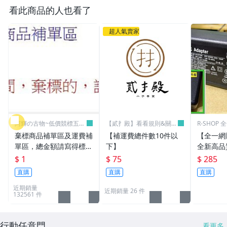
看此商品的人也看了
超人氣賣家
阿輝の古物~低價競標五六
【貳扌殿】看看規則&關於
R-SHOP
日結標
我
棄標商品補單區及運費補
【補運費總件數10件以
【全一網
單區，總金額請寫得標商
下】
全新高品質
品金額，運費請寫棄標商
筆電 變壓器
$ 1
$ 75
$ 285
品原設定之運費
3.16A通用
直購
直購
直購
L30 N10
近期銷量
近期銷量 26 件
132561 件
行動任意門
看更多