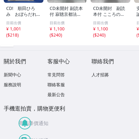
CD! 順田ひろ
CD未開封 副読本
CD未開封 副読
み おぼらだれ
付 寂聴京都法話
本付 こころの
ん 帯付き OM
集 ユーキャン
扉 河合隼雄講話
目前出價
目前出價
目前出價
CD-16 42405
集
¥ 1,001
¥ 1,100
¥ 1,100
¥
(
$218
)
(
$240
)
(
$240
)
(
關於我們
客服中心
聯絡我們
新聞中心
常見問答
人才招募
服務說明
聯絡客服
最新公告
手機逛拍賣，購物更便利
商品降價通知