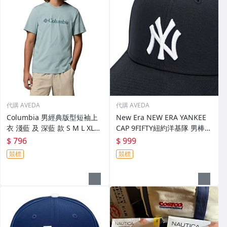
代購 AVEDA
代購 AVEDA
Columbia 男經典版型短袖上
New Era NEW ERA YANKEE
衣 淺藍 及 深藍 款 S M L XL
CAP 9FIFTY紐約洋基隊 男棒球
(全新/現貨) 特價:799元 產品如
帽 深藍色款 特價:999元 單一
$ 796
$ 999
圖所示
尺寸 (ONE SIZE)
競標
競標