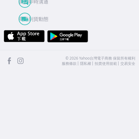
買賣即時溝通
商品到貨動態
APP Store
Google Play
facebook
Instagram
©
2026
Yahoo台灣電子商務 保留所有權利
服務條款
隱私權
拍賣使用規範
交易安全