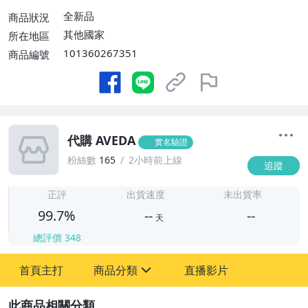
全新品
商品狀況
其他國家
所在地區
101360267351
商品編號
代購 AVEDA
實名驗證
粉絲數
165
2小時前上線
追蹤
-
-
正評
出貨速度
未出貨率
99.7%
--
--
天
總評價
348
-
首頁主打
商品分類
直播影片
-
sign