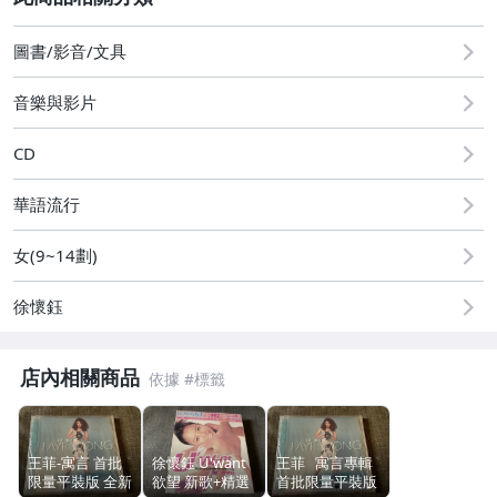
2
圖書/影音/文具
圖書/影音/文具
音樂與影片
古董、藝術與礦石
CD
手機、配件與通訊
華語流行
美容保養與彩妝
女(9~14劃)
電腦、平板與周邊
相機、攝影與周邊
徐懷鈺
運動、戶外與休閒
店內相關商品
電玩遊戲與主機
嬰幼兒與孕婦
王菲-寓言 首批
徐懷鈺 U'want
王菲 寓言專輯
限量平裝版 全新
欲望 新歌+精選
首批限量平裝版
汽機車精品百貨