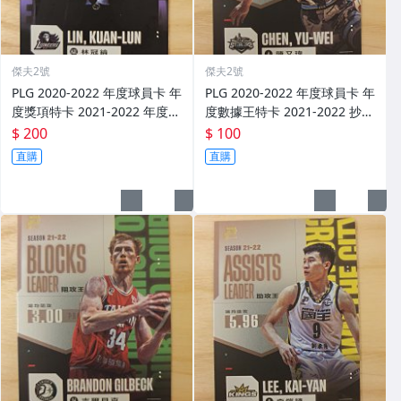
傑夫2號
傑夫2號
PLG 2020-2022 年度球員卡 年
PLG 2020-2022 年度球員卡 年
度獎項特卡 2021-2022 年度教
度數據王特卡 2021-2022 抄截
練 林冠綸 攻城獅 PA19
王 陳又瑋 鋼鐵人 SL05 湊套 P.
$ 200
$ 100
LEAGUE+ 精裝盒
直購
直購