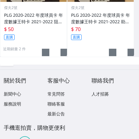
傑夫2號
傑夫2號
PLG 2020-2022 年度球員卡 年
PLG 2020-2022 年度球員卡 年
度數據王特卡 2021-2022 阻攻
度數據王特卡 2021-2022 助攻
王 吉爾貝克 夢想家 SL04 湊套
王 李愷諺 國王 SL03 湊套 P. L
$ 50
$ 70
P. LEAGUE+ 精裝盒
EAGUE+ 精裝盒
直購
直購
近期銷量 2 件
關於我們
客服中心
聯絡我們
新聞中心
常見問答
人才招募
服務說明
聯絡客服
最新公告
手機逛拍賣，購物更便利