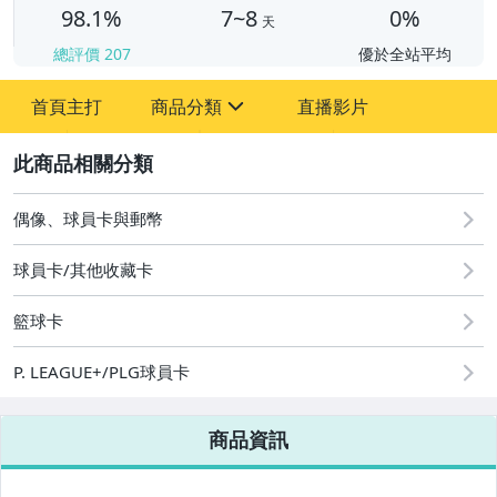
98.1%
7~8
0%
天
總評價
207
優於全站平均
首頁主打
商品分類
直播影片
sign
2
偶像、球員卡與郵幣
偶像、球員卡與郵幣
球員卡/其他收藏卡
籃球卡
P. LEAGUE+/PLG球員卡
商品資訊