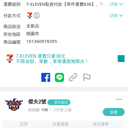
運費規則
7-ELEVEN取貨付款【單件運費$38】、7-EL
EVEN取貨不付款【單件運費$38】
付款方式
全新品
商品狀況
桃園市
所在地區
101360978395
商品編號
7-ELEVEN 運費只要
38
元
不限金額、筆數，筆筆優惠無限次！
傑夫2號
實名驗證
粉絲數
106
2天前上線
追蹤
7
正評
出貨速度
未出貨率