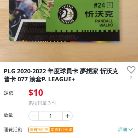
PLG 2020-2022 年度球員卡 夢想家 忻沃克
2
普卡 077 湊套P. LEAGUE+
$10
定價
累積銷量
3
件
數量
運費活動
運費抵用券
驚喜$99免運