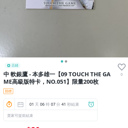
店鋪
中 軟銀鷹 - 本多雄一【09 TOUCH THE GA
0
ME高級版特卡，NO.051】限量200枚
競標
01
天
06
時
07
分
41
秒結束
賣家可提前結束