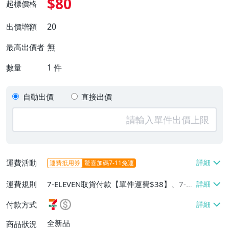
$80
起標價格
20
出價增額
無
最高出價者
1
件
數量
自動出價
直接出價
運費活動
運費抵用券
驚喜加碼7-11免運
運費規則
7-ELEVEN取貨付款【單件運費$38】、7-EL
EVEN取貨不付款【單件運費$38】、宅配/
付款方式
貨運【單件運費$60、消費滿$1000免運
費】、郵局掛號【單件運費$31、滿10件或
全新品
商品狀況