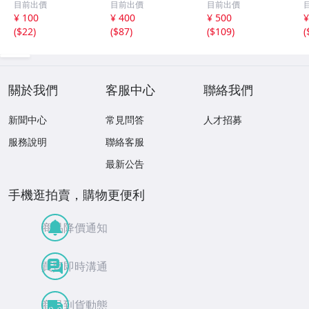
目前出價
目前出價
目前出價
イスターズ 150枚
シリ パラレルカ
包昇大 25枚限定
T
¥ 100
¥ 400
¥ 500
¥
限定 シリアルカ
ード 中日ドラゴ
パラレル
(
$22
)
(
$87
)
(
$109
)
(
ード
ンズ
J
k
關於我們
客服中心
聯絡我們
新聞中心
常見問答
人才招募
服務說明
聯絡客服
最新公告
手機逛拍賣，購物更便利
商品降價通知
買賣即時溝通
商品到貨動態