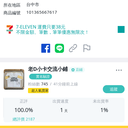
消費滿$700免運費】、低溫配送【單件運
台中市
所在地區
費$60】
101365667617
商品編號
7-ELEVEN 運費只要
38
元
不限金額、筆數，筆筆優惠無限次！
老D小卡交流小鋪
店鋪
實名驗證
粉絲數
745
41分鐘前上線
追蹤
1
超人氣賣家
正評
出貨速度
未出貨率
100.0%
1
1%
天
總評價
2187