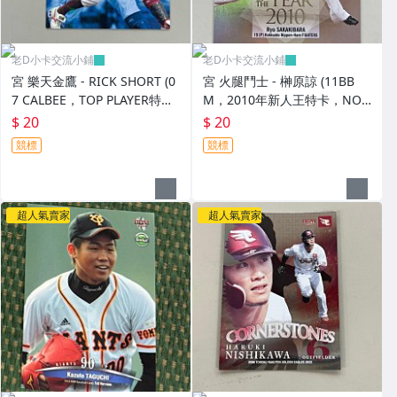
老D小卡交流小鋪
老D小卡交流小鋪
宮 樂天金鷹 - RICK SHORT (0
宮 火腿鬥士 - 榊原諒 (11BB
7 CALBEE，TOP PLAYER特
M，2010年新人王特卡，NO.
卡，NO.TP-12)
RY1)
$ 20
$ 20
競標
競標
超人氣賣家
超人氣賣家