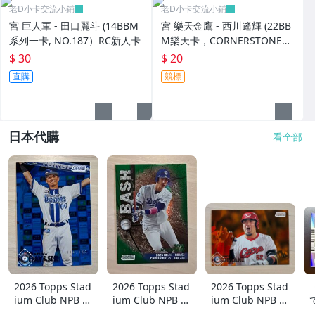
老D小卡交流小鋪
老D小卡交流小鋪
宮 巨人軍 - 田口麗斗 (14BBM
宮 樂天金鷹 - 西川遙輝 (22BB
系列一卡, NO.187）RC新人卡
M樂天卡，CORNERSTONES
特卡，NO.CS8)
$ 30
$ 20
直購
競標
日本代購
看全部
2026 Topps Stad
2026 Topps Stad
2026 Topps Stad
ium Club NPB 林
ium Club NPB 上
ium Club NPB 広
琢真 横浜DeNAベ
林誠知 BASH 99
島東洋カープ 末