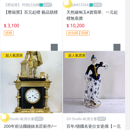
【壓箱寶】 阿寶託拍網
昕品&#33304;
【壓箱寶】百元起標 藝品競標
天然緬甸玉A貨翡翠、一元起
標無底價
$ 3,100
$ 10,200
競標
折扣碼
競標
超人氣賣家
超人氣賣家
ZH Studio 歐洲古董
ZH Studio 歐洲古董
200年前法國鐘錶名匠鉅作/一
百年/德國名瓷仕女瓷偶【一元