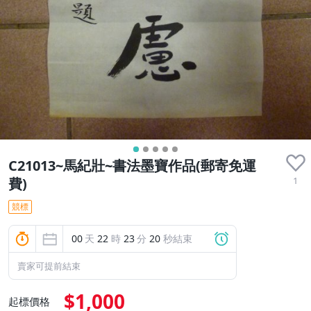
C21013~馬紀壯~書法墨寶作品(郵寄免運
1
費)
競標
00
天
22
時
23
分
18
秒結束
賣家可提前結束
$1,000
起標價格