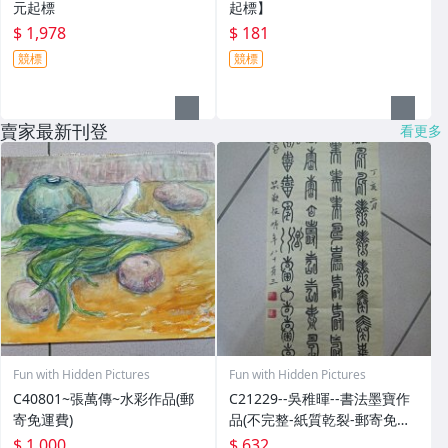
元起標
起標】
$ 1,978
$ 181
競標
競標
賣家最新刊登
看更多
Fun with Hidden Pictures
Fun with Hidden Pictures
C40801~張萬傳~水彩作品(郵
C21229--吳稚暉--書法墨寶作
寄免運費)
品(不完整-紙質乾裂-郵寄免運
費)
$ 1,000
$ 632