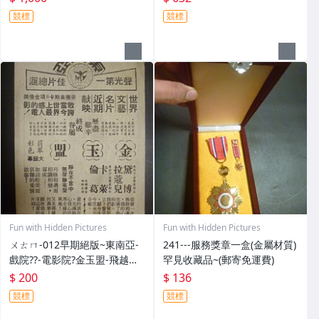
競標
競標
Fun with Hidden Pictures
Fun with Hidden Pictures
ㄨㄊㄇ-012早期絕版~東南亞-
241---服務獎章一盒(金屬材質)
戲院??-電影院?金玉盟-飛越杜
罕見收藏品~(郵寄免運費)
鵑窩(紙質乾裂-不完整一律郵
$ 200
$ 136
寄免運費)相關原版-電影本事
競標
競標