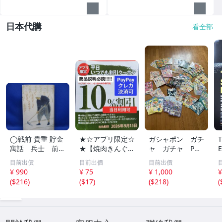
日本代購
看全部
◯戦前 貴重 貯金
★☆アプリ限定☆
ガシャポン ガチ
寓話 兵士 前
★【焼肉きんぐ】
ャ ガチャ POP
線 昭和１４年
平日いつでもクー
ポップ 台紙
目前出價
目前出價
目前出價
非売品 貯金局 古
ポン 10%割引券
非売品 まとめ
¥ 990
¥ 75
¥ 1,000
¥
い 昭和 レトロ ア
9月15日まで Pay
て アンパンマ
(
$216
)
(
$17
)
(
$218
)
(
ンティーク ヴィ
Pay・クレカ決済
ン ポケモン ガ
ンテージ ディス
可 当日利用可能
ンダム サンリ
プレイ /42614
オ 他 大量