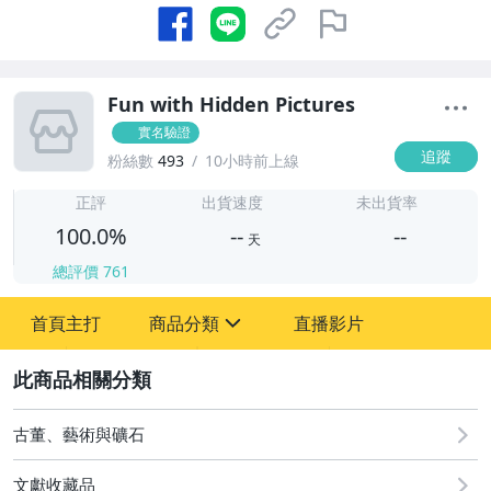
Fun with Hidden Pictures
實名驗證
追蹤
粉絲數
493
10小時前上線
-
-
正評
出貨速度
未出貨率
100.0%
--
--
天
總評價
761
-
首頁主打
商品分類
直播影片
-
sign
古董、藝術與礦石
2
玩具、模型與公仔
古董、藝術與礦石
文獻收藏品