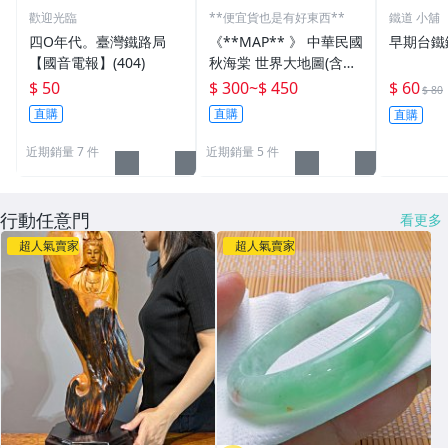
歡迎光臨
**便宜貨也是有好東西**
鐵道 小舖
四O年代。臺灣鐵路局
《**MAP** 》 中華民國
早期台鐵
【國音電報】(404)
秋海棠 世界大地圖(含各
國國旗) 文獻珍藏
$ 50
$ 300
~
$ 450
$ 60
$ 80
直購
直購
直購
近期銷量 7 件
近期銷量 5 件
行動任意門
看更多
超人氣賣家
超人氣賣家