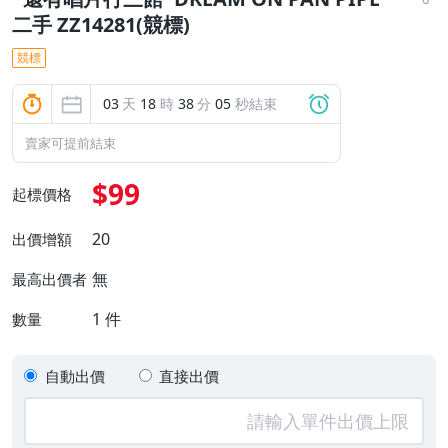
二手 ZZ14281(競標)
競標
03
天
18
時
38
分
04
秒結束
賣家可提前結束
$99
起標價格
20
出價增額
無
最高出價者
1
件
數量
自動出價
直接出價