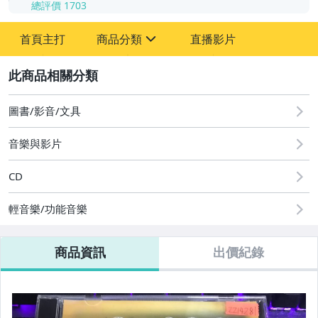
總評價
1703
-
首頁主打
商品分類
直播影片
-
sign
其它
2
圖書/影音/文具
音樂與影片
CD
輕音樂/功能音樂
商品資訊
出價紀錄