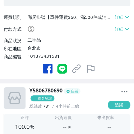
運費規則
郵局掛號【單件運費$60、滿500件或消費
滿$20000免運費】
付款方式
二手品
商品狀況
台北市
所在地區
101373431581
商品編號
Y5806780690
店鋪
實名驗證
追蹤
粉絲數
781
4小時前上線
-
-
正評
出貨速度
未出貨率
100.0%
--
--
天