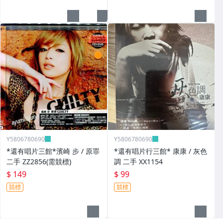
Y5806780690
Y5806780690
*還有唱片三館*濱崎 步 / 原罪
*還有唱片行三館* 康康 / 灰色
二手 ZZ2856(需競標)
調 二手 XX1154
$ 149
$ 99
競標
競標