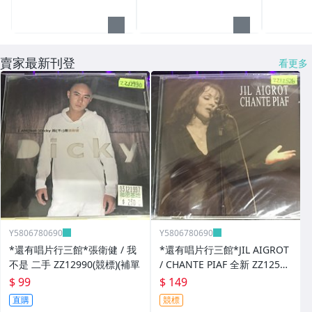
賣家最新刊登
看更多
Y5806780690
Y5806780690
*還有唱片行三館*張衛健 / 我
*還有唱片行三館*JIL AIGROT
不是 二手 ZZ12990(競標)(補單
/ CHANTE PIAF 全新 ZZ12526
(競標)
$ 99
$ 149
直購
競標