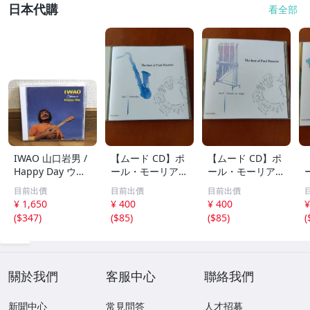
日本代購
看全部
IWAO 山口岩男 /
【ムード CD】ポ
【ムード CD】ポ
Happy Day ウク
ール・モーリア /
ール・モーリア /
レレ・アルバム
世界のロック・ポ
フレンチ・ポップ
目前出價
目前出價
目前出價
傑作 廃盤CD 稀少
ップス・ヒット集
ス集 雪が降る、
¥ 1,650
¥ 400
¥ 400
¥
品 帯付 ケツメイ
レット・イット・
シバの女王、愛の
(
$347
)
(
$85
)
(
$85
)
(
シ / Ryoji / 馬場
ビー、ヘイ・ジュ
休日、あなたのと
俊英 / 坂田学 / 西
ード、明日の架け
りこ 全20曲
本明 / 田中義人
る橋 全20曲
關於我們
客服中心
聯絡我們
新聞中心
常見問答
人才招募