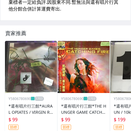
賣家推薦
Y5806780690
Y5806780690
Y5806780
*還有唱片行三館*AURA
*還有唱片行三館*THE H
*還有唱片
L OPIATES / VIRGIN RE
UNGER GAME CATCHI
UN / 10
CORDS 二手 ZZ11418
NG FIRE 全新 ZZ5974
0(競標)
$ 99
$ 99
$ 199
(競標)
(需競標)
競標
競標
競標