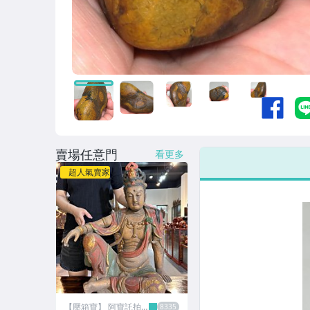
賣場任意門
看更多
超人氣賣家
【壓箱寶】 阿寶託拍