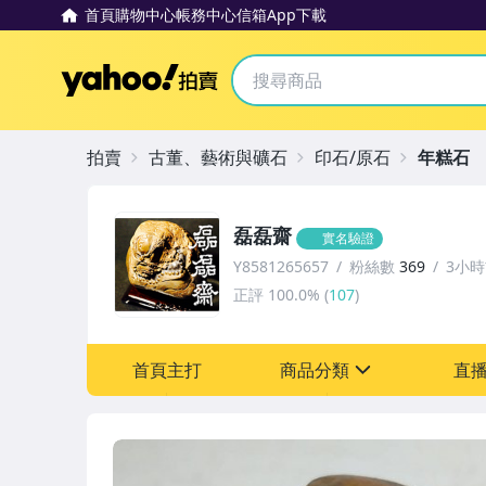
首頁
購物中心
帳務中心
信箱
App下載
Yahoo拍賣
拍賣
古董、藝術與礦石
印石/原石
年糕石
磊磊齋
實名驗證
Y8581265657
粉絲數
369
3小
正評
100.0%
(
107
)
首頁主打
商品分類
直
sign
古董、藝術與礦石
偶像、球員卡與郵幣