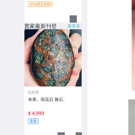
折扣碼
競標
賣家最新刊登
看更多
磊磊齋
奇果。雨花石 雅石。
$ 4,999
直購