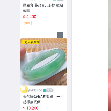
網
壓箱寶 藝品百元起標 歡迎
蒞臨
$ 4,400
競標
超人氣賣家
昕品&#33304;
天然緬甸玉A貨翡翠、一元
起標無底價
$ 10,200