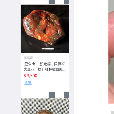
磊磊齋
(已售出)（預定標，限買家
大豆花下標）桂林雞血紅
石 35*31*17公分 / 22公
$ 3,500
斤重+28*19*9，7公斤二
直購
石優惠標