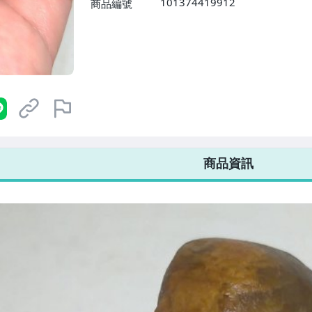
101374419912
商品編號
7-ELEVEN 運費只要
38
元
不限金額、筆數，筆筆優惠無限次！
商品資訊