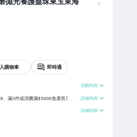
磨拋光養護盤珠東玉東海
3
入購物車
即時通
$38、滿3件或消費滿$5000免運費】、萊
3件或消費滿$5000免運費】、宅配/貨
】、面交/自取/不寄送【免運費】、大
0、滿3件或消費滿$10000免運費】