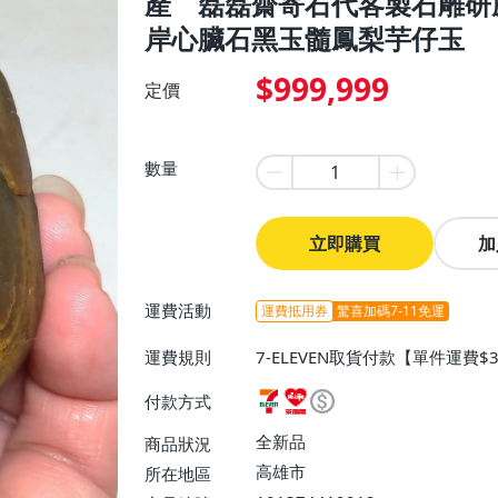
產 磊磊齋寄石代客製石雕研
岸心臟石黑玉髓鳳梨芋仔玉
$999,999
定價
數量
立即購買
加
運費活動
運費抵用券
驚喜加碼7-11免運
運費規則
7-ELEVEN取貨付款【單件運費
爾富取貨付款【單件運費$60、滿
付款方式
運【免運費】、郵局掛號【免運費
型/超重物品運送【單件運費$50
全新品
商品狀況
高雄市
所在地區