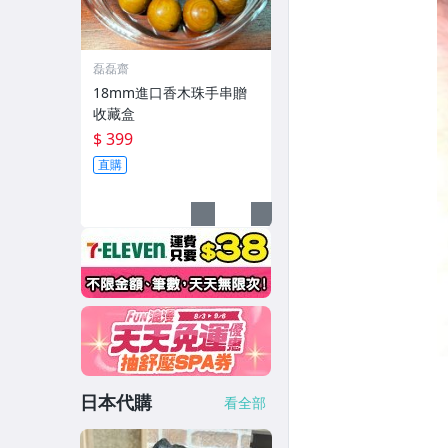
磊磊齋
18mm進口香木珠手串贈
收藏盒
$ 399
直購
日本代購
看全部