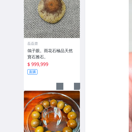
磊磊齋
鴿子眼。雨花石極品天然
寶石雅石。
$ 999,999
直購