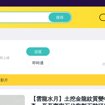
搜尋
追蹤
時前上線
即時通
播影片
【雲龍水月】土挖金龍紋質變年