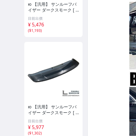
ю 【汎用】 サンルーフバ
イザー ダークスモーク [ S
サイズ ] 90×32.5cm 取付
目前出價
金具付き サンルーフ 後付
¥ 5,476
け 換気 雨よけ 曇り予防 1
(
$1,193
)
個
ю 【汎用】 サンルーフバ
イザー ダークスモーク [ L
サイズ ] 110×32.5cm 取付
目前出價
金具付き サンルーフ 後付
¥ 5,977
け 換気 雨よけ 曇り予防 1
(
$1,302
)
個