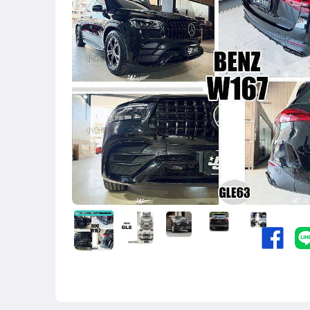
各車系安裝實車照
客製光圈魚眼導光條日行燈
原廠型大燈/正廠大燈
類AUDI R8/燈眉大燈
改裝晶鑽/黑框/魚眼大燈
改裝CCFL/3D導光光圈/魚眼大燈
改裝光圈/魚眼大燈/R8燈眉大燈
HID氙氣燈泡/解碼安定器/無解碼安定器
LED燈泡/CCFL光圈/SMD晶片室內燈
原廠型角燈/黃角燈(晶鑽/黑框)
前保桿小燈/小燈(晶鑽/黑框)