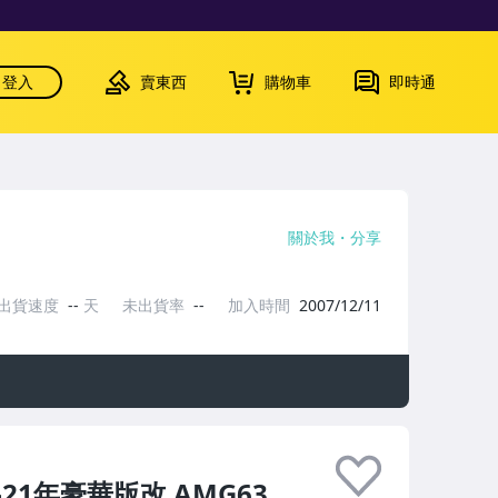
登入
賣東西
購物車
即時通
關於我
分享
出貨速度
--
天
未出貨率
--
加入時間
2007/12/11
19-21年豪華版改 AMG63