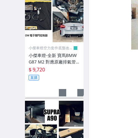
後視鏡/後視鏡外蓋/後視鏡方向燈/內把手/LED外
霧燈框/外蓋
改裝加油踏板/冷光迎賓踏板
LED晝行燈/專用日行燈
小傑車燈空力套件底盤改裝
零件
SMD晶片牌照燈/室內燈
小傑車燈-全新 寶馬BMW
G87 M2 對應原廠排氣管 S
升降機/汽車零件/鈑金零件
HADOW 電子閥門控制器
$ 9,720
噴水桶/備水桶/內龜板/下護板
直購
大包/水箱罩用蜂巢塑膠網
歐盟裝飾牌/儀表框/排檔/冷氣框
各式精品/百貨類/各式晴雨窗
各車系大燈燈眉