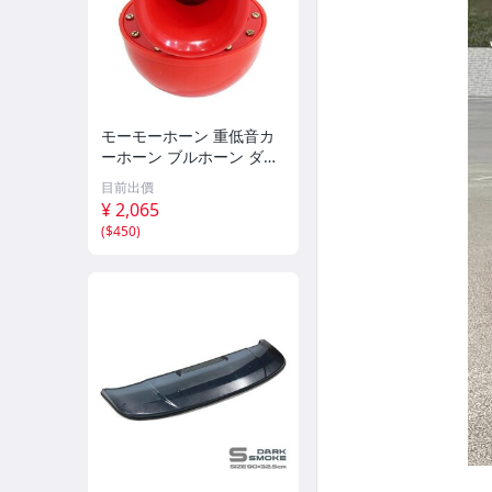
倍適登 Bilstein 避震桶身
各大品牌輪胎/時價
聖帕斯 SURPASS POWER PLUS強化考爾/考耳
モーモーホーン 重低音カ
ーホーン ブルホーン ダン
XXR品牌鋁圈
プカー 汽笛のような重量
目前出價
級の迫力！ステー付 レッ
MAXX品牌鋁圈
¥ 2,065
ド 12V汎用 クラクション
(
$450
)
旧車 バイク
ARMA SPEED進氣套件/撥片
MACH5 當派/排氣管
STONE巨石排氣管/當派
BARKERLI巴克利 渦輪管
改裝排氣管/當派
其它