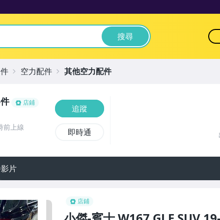
搜尋
零件
空力配件
其他空力配件
零件
店鋪
追蹤
時前上線
即時通
播影片
店鋪
小傑-賓士 W167 GLE SUV 