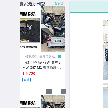
賣家最新刊登
看更多
LED側燈/黃側燈(晶鑽/燻黑)
BMW/BENZ專用改裝側燈
後保桿側燈/後保桿LED反光燈
原廠型尾燈/紅白/晶鑽尾燈
改裝黑框/光柱/光條LED尾燈
原廠型霧燈/晶鑽/燻黑霧燈
小傑車燈空力套件底盤改裝
零件
改裝魚眼霧燈/光圈魚眼霧燈
小傑車燈精品-全新 寶馬B
MW G87 M2 對應原廠排
專用型LED後霧燈
氣管 SHADOW 電子閥門
$ 9,720
控制器
直購
BMW專用光圈/LED第三剎車燈
原廠型水箱罩/改裝水箱罩/後飾板
前後保桿/前後下巴/側裙/尾翼