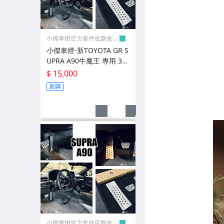
行車紀錄器/測速器/車用行李架
改裝排氣管/尾飾管
小傑車燈空力套件底盤改裝
車身標誌/後箱蓋飾條/車身飾條
零件
小傑車燈-新TOYOTA GR S
UPRA A90牛魔王 專用 3D
空力配件
DESIGN 鋁合金踏板組 煞
$ 15,000
碟盤/卡鉗/來令片/避震器
車 油門 休息 腳踏板 踏板
直購
非常非常機車
CUSCO 各車系結構桿/拉桿
ARMA進氣/高流量/室內配件類
SPORTING-R 煞車碟盤/來令片
HHC 煞車碟盤
HARDRACE強化底盤套件/引擎室拉桿
TRIPLE S 短彈簧避震系統
小傑車燈空力套件底盤改裝