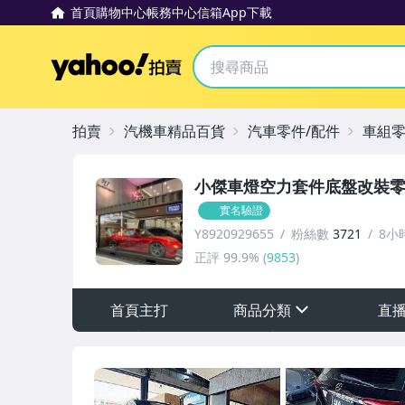
首頁
購物中心
帳務中心
信箱
App下載
Yahoo拍賣
拍賣
汽機車精品百貨
汽車零件/配件
車組
小傑車燈空力套件底盤改裝
實名驗證
Y8920929655
粉絲數
3721
8小
正評
99.9%
(
9853
)
首頁主打
商品分類
直
sign