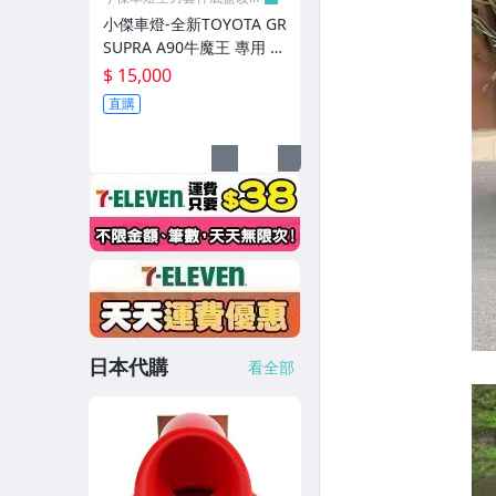
零件
小傑車燈-全新TOYOTA GR
改裝素材/卡夢引擎蓋
SUPRA A90牛魔王 專用 3
D DESIGN 鋁合金踏板組
$ 15,000
BC V1/BR/各階 高規格避震系統/鍛造鋁圈
煞車 油門 休息 腳踏板 踏
直購
板
麥翠斯VAITRIX 油門加速器/渦輪錶
Maximus project MP 來令片/煞車皮
DS RACING 多活塞卡鉗套件
K-SPORT 多活塞卡鉗/避震系統/鍛造鋁圈
FTP 強化渦輪管/進氣管
MST 高流量進氣系統
日本代購
看全部
BMC 高流量空濾
UR 車底強化套件/拉桿
E.SPRING 底盤強化套件/各式拉桿