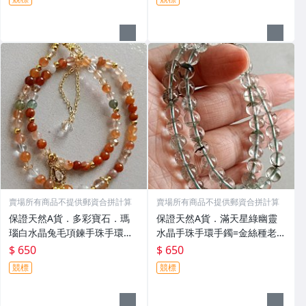
石西瓜碧璽24K金鈦晶拉利瑪
泉石拉利瑪黑加侖超七水晶矢
石黃金髮晶藍線石紫舒俱萊石
車菊藍寶石藍鋼絲兔毛藍晶石
賣場所有商品不提供郵資合拼計算
賣場所有商品不提供郵資合拼計算
保證天然A貨．多彩寶石．瑪
保證天然A貨．滿天星綠幽靈
瑙白水晶兔毛項鍊手珠手環手
水晶手珠手環手鐲=金絲種老坑
鍊=木那墨翠金絲種老坑種紅翡
種黃翡翠木拿種墨翠台灣藍寶
$ 650
$ 650
翠玻璃種黃翡翠矢車菊藍寶石
石祖母綠紅寶石藍線石拉利瑪
競標
競標
祖母綠紅寶石西瓜碧璽金鈦晶
石舒俱萊石丹泉石24K金鈦晶
黃寶石拉利瑪石黃金髮晶藍線
孔賽石黑蛋白石藍碧璽金髮晶
石