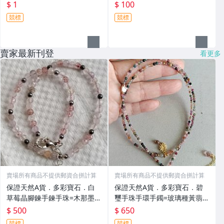
$ 1
$ 100
競標
競標
賣家最新刊登
看更多
賣場所有商品不提供郵資合拼計算
賣場所有商品不提供郵資合拼計算
保證天然A貨．多彩寶石．白
保證天然A貨．多彩寶石．碧
草莓晶腳鍊手鍊手珠=木那墨翠
璽手珠手環手鐲=玻璃種黃翡翠
金絲種老坑種紅翡翠玻璃種黃
金絲種老坑種紅翡翠祖母綠紅
$ 500
$ 650
翡翠矢車菊藍寶石祖母綠紅寶
寶石藍舒俱徠石24K金鈦晶丹
競標
競標