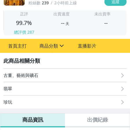
追蹤
粉絲數
239
2小時前上線
-
-
正評
出貨速度
未出貨率
99.7%
--
--
天
總評價
287
-
首頁主打
商品分類
直播影片
-
sign
嬰幼兒與孕婦
2
古董、藝術與礦石
古董、藝術與礦石
汽機車精品百貨
翡翠
居家、家具與園藝
珍玩
女裝與服飾配件
商品資訊
出價紀錄
男性精品與服飾