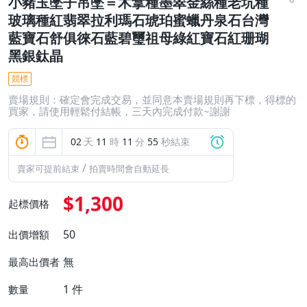
小豬玉墜子吊墜＝木拿種墨翠金絲種老坑種
玻璃種紅翡翠拉利瑪石琥珀蜜蠟丹泉石台灣
藍寶石舒俱徠石藍碧璽祖母綠紅寶石紅珊瑚
黑銀鈦晶
競標
賣場規則：確定會完成交易，並同意本賣場規則再下標，得標的
買家，請使用輕鬆付結帳，三天內完成付款~謝謝
02
天
11
時
11
分
53
秒結束
/
賣家可提前結束
拍賣時間會自動延長
$1,300
起標價格
50
出價增額
無
最高出價者
1
件
數量