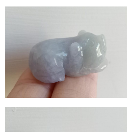
手錶與飾品配件
女包精品與女鞋
運動、戶外與休閒