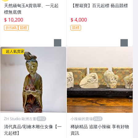
天然緬甸玉A貨翡翠、一元起
【壓箱寶】百元起標 藝品競標
標無底價
$ 10,200
$ 4,000
折扣碼
競標
競標
超人氣賣家
ZH Studio 歐洲古董
小辣椒的賣場
清代真品/彩繪木雕仕女像【一
稀缺精品 追蹤小辣椒 享有好物
元起標】
資訊