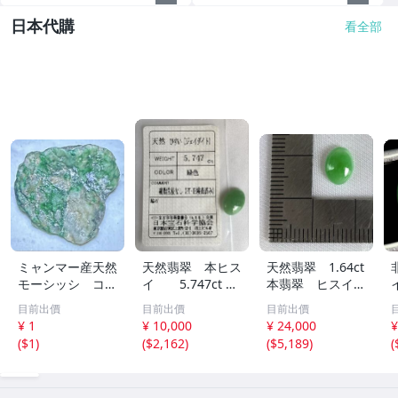
日本代購
看全部
ミャンマー産天然
天然翡翠 本ヒス
天然翡翠 1.64ct
モーシッシ コス
イ 5.747ct 日
本翡翠 ヒスイ
モクロア 翡翠輝
宝協ソーティン
ジェイダイト ル
目前出價
目前出價
目前出價
石 原石20.16g^
グ ルース
ース
¥ 1
¥ 10,000
¥ 24,000
¥
^激レア石^ ^
天然ひすい
(
$1
)
(
$2,162
)
(
$5,189
)
(