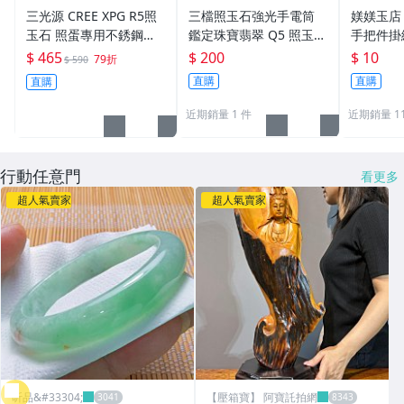
繩子
三光源 CREE XPG R5照
三檔照玉石強光手電筒
媄媄玉店 
玉石 照蛋專用不銹鋼手
鑑定珠寶翡翠 Q5 照玉燈
手把件掛
電筒 黃光 白光 紫光UV3
玉石燈 玉石翡翠琥珀暇
子把玩件
$ 465
$ 200
$ 10
79折
$ 590
65nm檢測 琥珀 蜜蠟 翡
疵色澤紋路 LED白光/黃
選
直購
直購
直購
翠 珠寶
光任選
近期銷量 1 件
近期銷量 1
行動任意門
看更多
超人氣賣家
超人氣賣家
昕品&#33304;
【壓箱寶】 阿寶託拍網