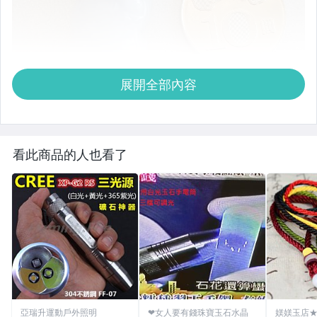
展開全部內容
看此商品的人也看了
亞瑞升運動戶外照明
❤女人要有錢珠寶玉石水晶
媄媄玉店★