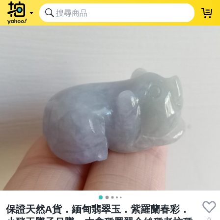
保證天然A貨．緬甸翡翠玉．紫羅蘭春彩．
0