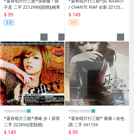
*還有唱片行三館*張衛健 / 我
*還有唱片行三館*JIL AIGROT
不是 二手 ZZ12990(競標)(補單
/ CHANTE PIAF 全新 ZZ12526
(競標)
$ 99
$ 149
直購
競標
Y5806780690
Y5806780690
*還有唱片三館*濱崎 步 / 原罪
*還有唱片行三館* 康康 / 灰色
二手 ZZ2856(需競標)
調 二手 XX1154
$ 149
$ 99