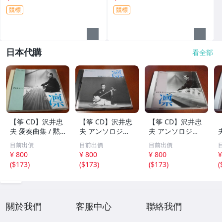
競標
競標
日本代購
看全部
【筝 CD】沢井忠
【筝 CD】沢井忠
【筝 CD】沢井忠
夫 愛奏曲集 / 黙
夫 アンソロジー
夫 アンソロジー
示 、波 、二つの
「凜」からの分売
「凜」からの分売
目前出價
目前出價
目前出價
相 、箏二重奏ソ
沢井忠夫作品集
沢井忠夫 作品集
¥ 800
¥ 800
¥ 800
¥
ナタ 杵屋正邦 、
ライブ 風衣、水
第三集 “光る海”
(
$173
)
(
$173
)
(
$173
)
(
入野義朗 、小野
の声、枯野砧、五
（限定販売） 200
衛 他 (1971/197
節の舞、ファンタ
1
3/1976)
ジア (限定）
關於我們
客服中心
聯絡我們