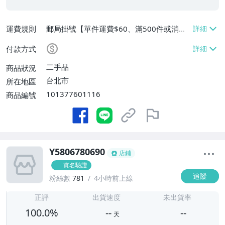
運費規則
郵局掛號【單件運費$60、滿500件或消費
滿$20000免運費】
付款方式
二手品
商品狀況
台北市
所在地區
101377601116
商品編號
Y5806780690
店鋪
實名驗證
追蹤
粉絲數
781
4小時前上線
-
-
正評
出貨速度
未出貨率
100.0%
--
--
天