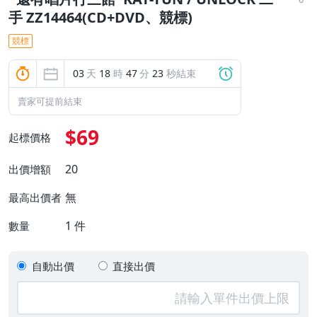
手 ZZ14464(CD+DVD、競標)
競標
03
天
18
時
47
分
22
秒結束
賣家可提前結束
$69
起標價格
20
出價增額
無
最高出價者
1
件
數量
自動出價
直接出價