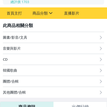
總評價
1703
-
首頁主打
商品分類
直播影片
-
sign
其它
2
圖書/影音/文具
音樂與影片
CD
韓國歌曲
團體/合輯
其他團體/合輯
商品資訊
出價紀錄