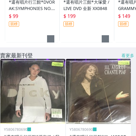
*還有唱片行三館*DVOR
*還有唱片三館*大塚愛 /
*還有唱片
AK:SYMPHONIES NO.3
LIVE DVD 全新 XX0848
GRAMMY
OP.10 NO.6 二手 ZZ626
全新 ZZ5
$ 99
$ 199
$ 149
9(需競標)
競標
競標
競標
賣家最新刊登
看更多
Y5806780690
Y5806780690