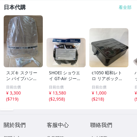
日本代購
看全部
スズキ スクリー
SHOEI ショウエ
c1050 昭和レト
ン パイプハンド
イ GT-Air ジーテ
ロ リアボックス?
ル用 スクリーン
ィーエアー 内装
バイク パーツ 付
目前出價
目前出價
目前出價
新品 当時物 コレ
セット Lサイズ用
属部品有り 長期
¥ 3,300
¥ 13,580
¥ 1,000
¥
ダスポーツ？ セ
保管品 錆や傷複
(
$719
)
(
$2,958
)
(
$218
)
(
ルペット？ 車種
数有り 黒 ブラッ
不明 SUZUKI 風
ク 当時物 コレク
防
ション アンティ
ーク
關於我們
客服中心
聯絡我們