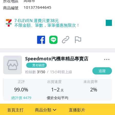
高雄市
所在地區
運費】
101377644645
商品編號
7-ELEVEN 運費只要
38
元
不限金額、筆數，筆筆優惠無限次！
Speedmoto汽機車精品專賣店
實名驗證
追蹤
粉絲數
3150
15小時前上線
1
正評
出貨速度
未出貨率
99.0%
1~2
2%
天
總評價
4479
優於全站平均
首頁主打
商品分類
直播影片
sign