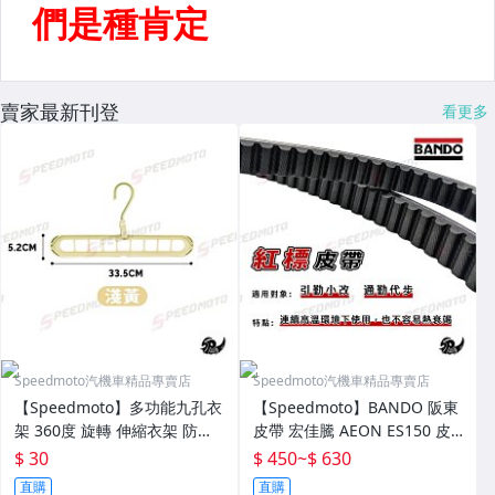
賣家最新刊登
看更多
Speedmoto汽機車精品專賣店
Speedmoto汽機車精品專賣店
【Speedmoto】多功能九孔衣
【Speedmoto】BANDO 阪東
架 360度 旋轉 伸縮衣架 防滑
皮帶 宏佳騰 AEON ES150 皮
衣架 魔術衣架 曬衣神器 多孔
帶 機車傳動皮帶
$ 30
$ 450
~
$ 630
衣架 衣架 旋轉衣架
直購
直購