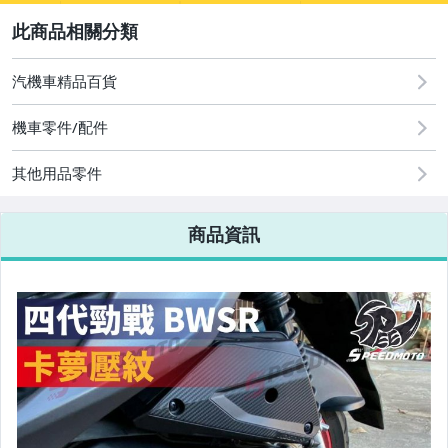
2
圖書/影音/文具
汽機車精品百貨
手機、配件與通訊
機車零件/配件
美容保養與彩妝
其他用品零件
電腦、平板與周邊
商品資訊
運動、戶外與休閒
嬰幼兒與孕婦
寵物用品與水族
汽機車精品百貨
居家、家具與園藝
男性精品與服飾