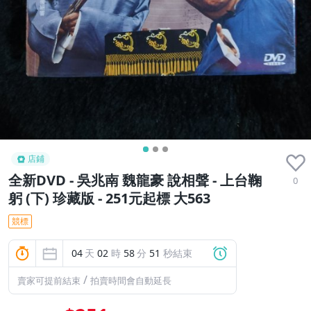
店鋪
全新DVD - 吳兆南 魏龍豪 說相聲 - 上台鞠
0
躬 (下) 珍藏版 - 251元起標 大563
競標
04
天
02
時
58
分
50
秒結束
/
賣家可提前結束
拍賣時間會自動延長