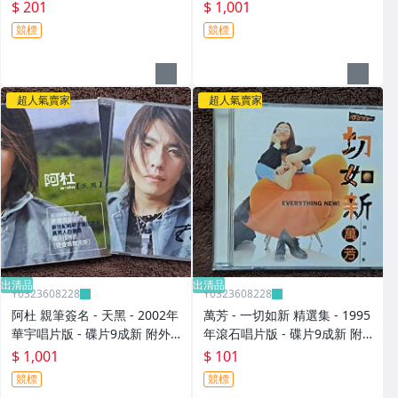
ctor -2003年美國版 碟片近新
9成新 無IFPI - 1001元起標 M
$ 201
$ 1,001
- 201元起標 D497
2316
競標
競標
超人氣賣家
超人氣賣家
出清品
出清品
Y0323608228
Y0323608228
阿杜 親筆簽名 - 天黑 - 2002年
萬芳 - 一切如新 精選集 - 1995
華宇唱片版 - 碟片9成新 附外
年滾石唱片版 - 碟片9成新 附
紙盒 - 1001元起標 M2140
側標 - 101元起標 M2365
$ 1,001
$ 101
競標
競標