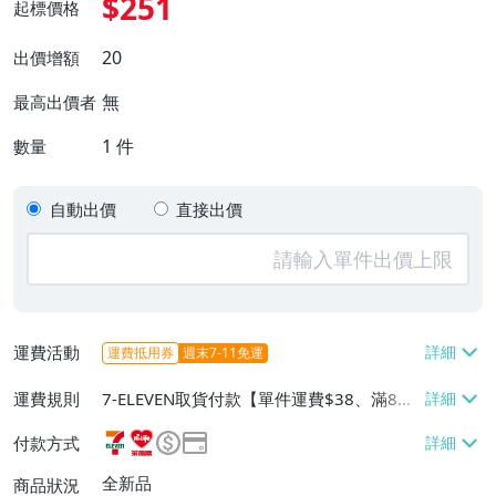
$251
起標價格
20
出價增額
無
最高出價者
1
件
數量
自動出價
直接出價
運費活動
運費抵用券
週末7-11免運
運費規則
7-ELEVEN取貨付款【單件運費$38、滿8件
或消費滿$3000免運費】、萊爾富取貨付款
付款方式
【單件運費$60、消費滿$2000免運費】、
郵局掛號【單件運費$60、滿8件或消費滿
全新品
商品狀況