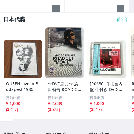
日本代購
看全部
QUEEN Live in B
☆DVD新品☆ 浜
[R0630-1] 【国内
R
udapest 1986 H
田省吾 ROAD OU
盤 帯付き DVD-A
n
ungarian Rhaps
T “MOVIE” 管理
udio】フラン
目前出價
目前出價
目前出價
ody DVD
ハ2300
ク・ザッパ ハロ
¥ 1,000
¥ 2,639
¥ 1,000
¥
ウィーン FRANK
ズ
(
$217
)
(
$573
)
(
$217
)
(
ZAPPA HALLOWE
EN MSIDTS 01 1
978年 ニューヨー
ク 動作未確認