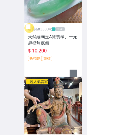
昕品&#33304;
天然緬甸玉A貨翡翠、一元
起標無底價
$ 10,200
折扣碼
競標
超人氣賣家