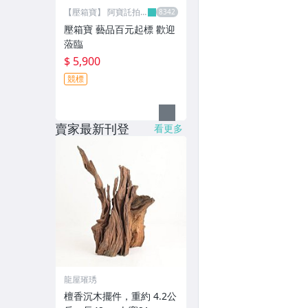
【壓箱寶】 阿寶託拍
網
壓箱寶 藝品百元起標 歡迎
蒞臨
$ 5,900
競標
賣家最新刊登
看更多
龍屋璀琇
檀香沉木擺件，重約 4.2公