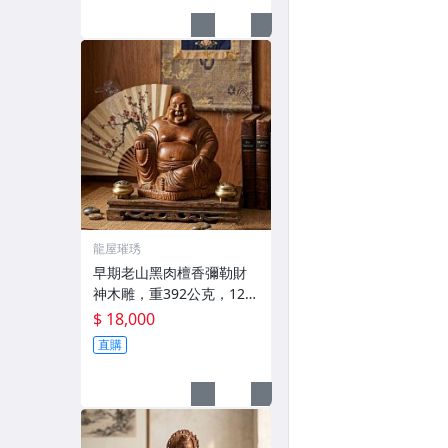
龍屋璀琇
早期老山黑肉檀香彌勒財
神木雕，重392公克，12 x
11 x 7公分
$ 18,000
直購