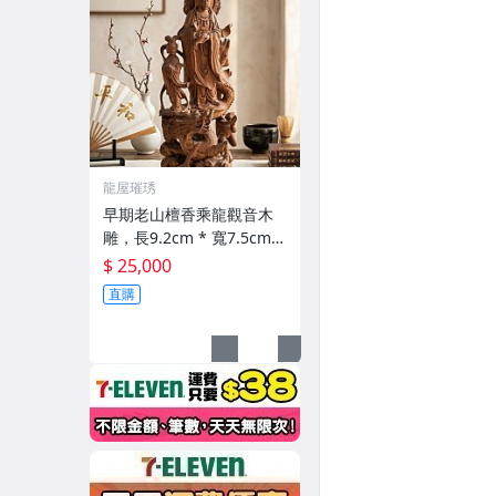
龍屋璀琇
早期老山檀香乘龍觀音木
雕，長9.2cm * 寬7.5cm *
高21cm
$ 25,000
直購