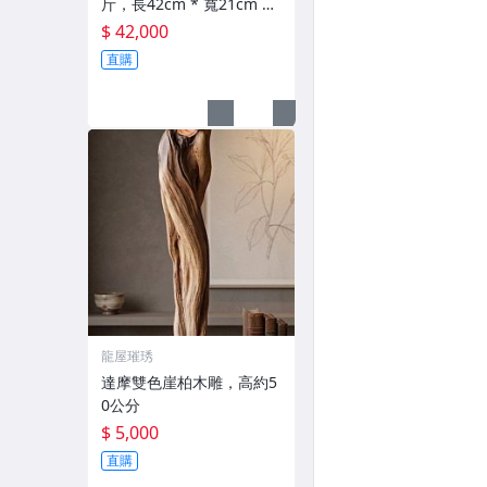
斤，長42cm * 寬21cm *
高48cm，淡淡清香
$ 42,000
直購
龍屋璀琇
達摩雙色崖柏木雕，高約5
0公分
$ 5,000
直購