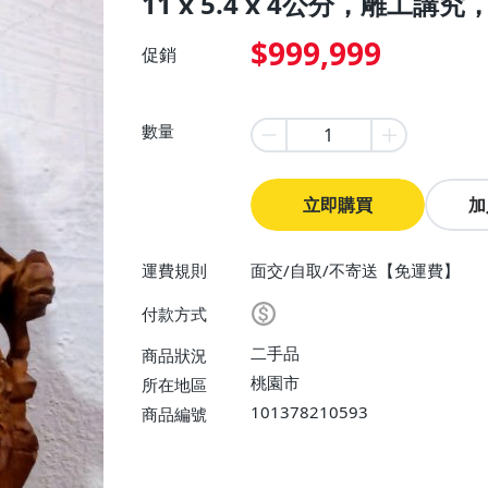
11 x 5.4 x 4公分，雕工講
$999,999
促銷
數量
立即購買
加
運費規則
面交/自取/不寄送【免運費】
付款方式
二手品
商品狀況
桃園市
所在地區
101378210593
商品編號