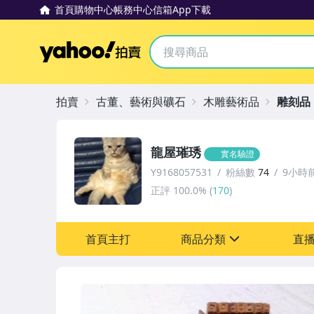
首頁
購物中心
帳務中心
信箱
App下載
Yahoo拍賣
拍賣
古董、藝術與礦石
木雕藝術品
雕刻品
龍屋璀琇
實名驗證
Y9168057531
粉絲數
74
9小時
正評
100.0%
(
170
)
首頁主打
商品分類
直
sign
圖書/影音/文具
古董、藝術與礦石