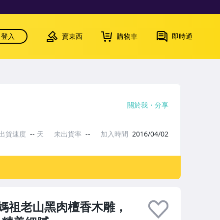
登入
賣東西
購物車
即時通
關於我
分享
出貨速度
--
天
未出貨率
--
加入時間
2016/04/02
媽祖老山黑肉檀香木雕，