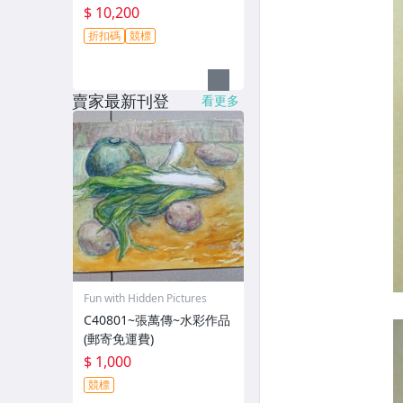
$ 10,200
折扣碼
競標
賣家最新刊登
看更多
Fun with Hidden Pictures
C40801~張萬傳~水彩作品
(郵寄免運費)
$ 1,000
競標