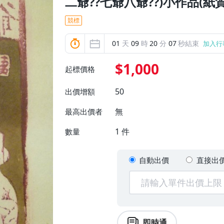
二爺??七爺八爺??)小作品(紙
競標
01
天
09
時
20
分
04
秒結束
加入行
$1,000
起標價格
50
出價增額
無
最高出價者
1
件
數量
自動出價
直接出
即時通