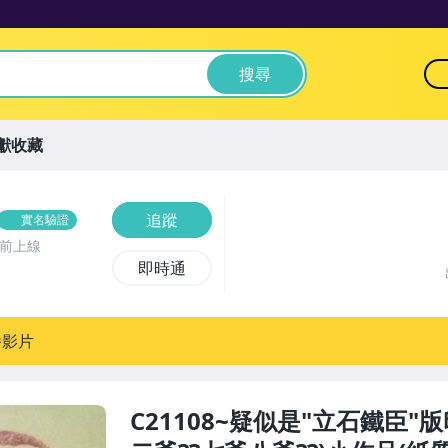
搜尋
獻收藏
追蹤
實名驗證
時前上線
即時通
播影片
C21108~疑似是"立石鐵臣"版