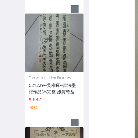
Fun with Hidden Pictures
C21229--吳稚暉--書法墨
寶作品(不完整-紙質乾裂-
郵寄免運費)
$ 632
競標