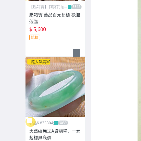
【壓箱寶】 阿寶託拍
網
壓箱寶 藝品百元起標 歡迎
蒞臨
$ 5,600
競標
超人氣賣家
昕品&#33304;
天然緬甸玉A貨翡翠、一元
起標無底價