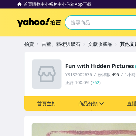
首頁
購物中心
帳務中心
信箱
App下載
Yahoo拍賣
拍賣
古董、藝術與礦石
文獻收藏品
其他文
Fun with Hidden Pictures
Y3182002636
粉絲數
495
1小
正評
100.0%
(
762
)
首頁主打
商品分類
直
sign
古董、藝術與礦石
玩具、模型與公仔