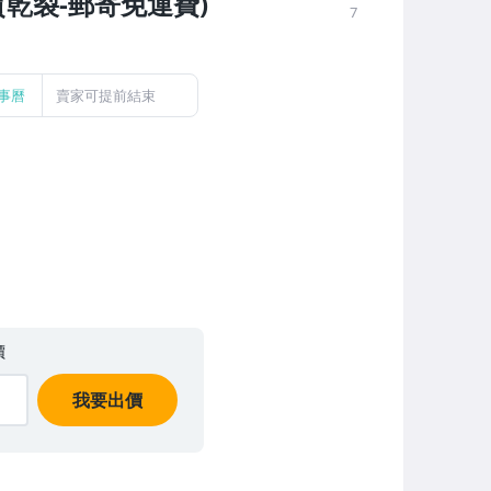
質乾裂-郵寄免運費)
7
事曆
賣家可提前結束
價
我要出價