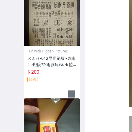
Fun with Hidden Pictures
ㄨㄊㄇ-012早期絕版~東南
亞-戲院??-電影院?金玉盟-
飛越杜鵑窩(紙質乾裂-不完
$ 200
整一律郵寄免運費)相關原
競標
版-電影本事