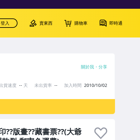
登入
賣東西
購物車
即時通
關於我
分享
出貨速度
--
天
未出貨率
--
加入時間
2010/10/02
印??版畫??藏書票??(大爺