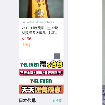
Fun with Hidden Pictures
241---服務獎章一盒(金屬
材質)罕見收藏品~(郵寄免
運費)
$ 136
競標
日本代購
看全部