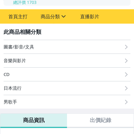
總評價
1703
-
首頁主打
商品分類
直播影片
-
sign
其它
2
圖書/影音/文具
音樂與影片
CD
日本流行
男歌手
商品資訊
出價紀錄