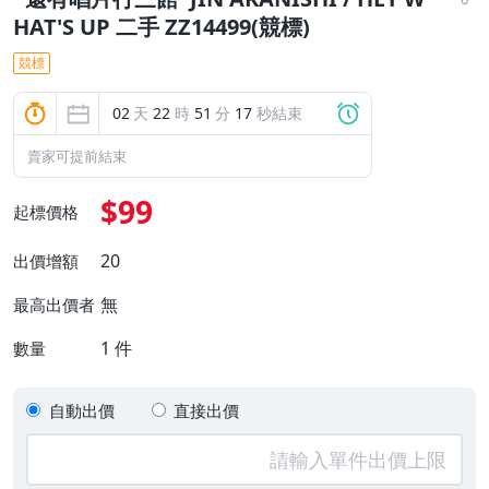
HAT'S UP 二手 ZZ14499(競標)
競標
02
天
22
時
51
分
16
秒結束
賣家可提前結束
$99
起標價格
20
出價增額
無
最高出價者
1
件
數量
自動出價
直接出價