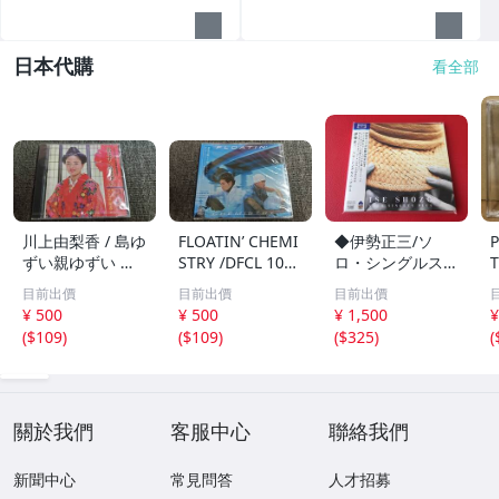
日本代購
看全部
川上由梨香 / 島ゆ
FLOATIN’ CHEMI
◆伊勢正三/ソ
ずい親ゆずい 民
STRY /DFCL 107
ロ・シングルス・
T
謡 CD /1A204
3/CD/1A203
プラス【Blu-spe
e
目前出價
目前出價
目前出價
c CD】紙ジャケ
¥ 500
¥ 500
¥ 1,500
¥
ット仕様 帯付/FL
(
$109
)
(
$109
)
(
$325
)
(
CF-5023 ＃Q08
一
YY1
C
關於我們
客服中心
聯絡我們
新聞中心
常見問答
人才招募