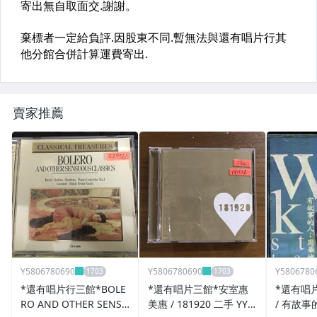
賣家推薦
Y5806780690
Y5806780690
Y5806780
*還有唱片行三館*BOLE
*還有唱片三館*安室惠
*還有唱
RO AND OTHER SENSU
美惠 / 181920 二手 YY1
/ 有故事的