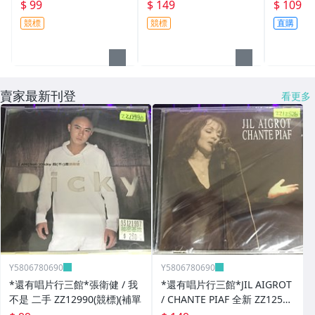
OUS CLASSICS 二手 ZZ
628 (需競標)
26
$ 99
$ 149
$ 109
7565(需競標)
競標
競標
直購
賣家最新刊登
看更多
Y5806780690
Y5806780690
*還有唱片行三館*張衛健 / 我
*還有唱片行三館*JIL AIGROT
不是 二手 ZZ12990(競標)(補單
/ CHANTE PIAF 全新 ZZ12526
(競標)