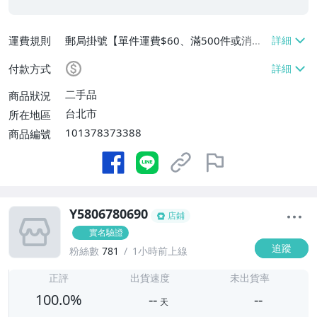
運費規則
郵局掛號【單件運費$60、滿500件或消費
滿$20000免運費】
付款方式
二手品
商品狀況
台北市
所在地區
101378373388
商品編號
Y5806780690
店鋪
實名驗證
追蹤
粉絲數
781
1小時前上線
-
-
正評
出貨速度
未出貨率
100.0%
--
--
天