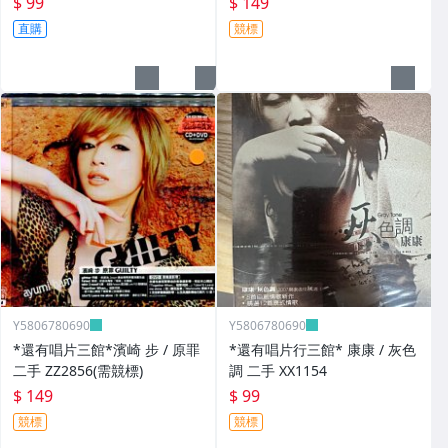
$ 99
$ 149
直購
競標
Y5806780690
Y5806780690
*還有唱片三館*濱崎 步 / 原罪
*還有唱片行三館* 康康 / 灰色
二手 ZZ2856(需競標)
調 二手 XX1154
$ 149
$ 99
競標
競標