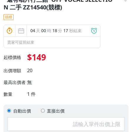
N 二手 ZZ14540(競標)
競標
04
天
00
時
18
分
16
秒結束
賣家可提前結束
$149
起標價格
20
出價增額
無
最高出價者
1
件
數量
自動出價
直接出價