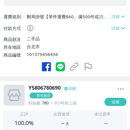
運費規則
郵局掛號【單件運費$60、滿500件或消費
滿$20000免運費】
付款方式
二手品
商品狀況
台北市
所在地區
101379456456
商品編號
Y5806780690
店鋪
實名驗證
追蹤
粉絲數
780
9小時前上線
-
-
正評
出貨速度
未出貨率
100.0%
--
--
天