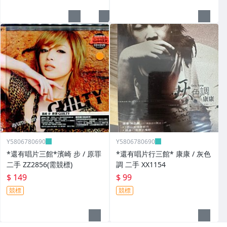
Y5806780690
Y5806780690
*還有唱片三館*濱崎 步 / 原罪
*還有唱片行三館* 康康 / 灰色
二手 ZZ2856(需競標)
調 二手 XX1154
$ 149
$ 99
競標
競標