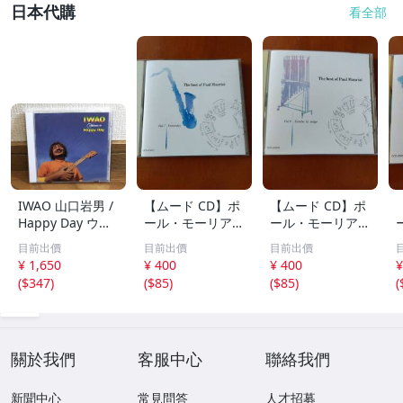
日本代購
看全部
IWAO 山口岩男 /
【ムード CD】ポ
【ムード CD】ポ
Happy Day ウク
ール・モーリア /
ール・モーリア /
レレ・アルバム
世界のロック・ポ
フレンチ・ポップ
目前出價
目前出價
目前出價
傑作 廃盤CD 稀少
ップス・ヒット集
ス集 雪が降る、
¥ 1,650
¥ 400
¥ 400
¥
品 帯付 ケツメイ
レット・イット・
シバの女王、愛の
(
$347
)
(
$85
)
(
$85
)
(
シ / Ryoji / 馬場
ビー、ヘイ・ジュ
休日、あなたのと
俊英 / 坂田学 / 西
ード、明日の架け
りこ 全20曲
本明 / 田中義人
る橋 全20曲
關於我們
客服中心
聯絡我們
新聞中心
常見問答
人才招募