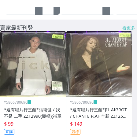
賣家最新刊登
看更多
Y5806780690
Y5806780690
*還有唱片行三館*張衛健 / 我
*還有唱片行三館*JIL AIGROT
不是 二手 ZZ12990(競標)(補單
/ CHANTE PIAF 全新 ZZ12526
(競標)
$ 99
$ 149
直購
競標