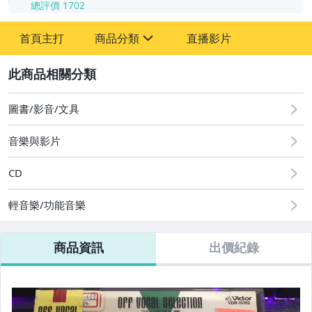
總評價
1702
-
首頁主打
商品分類
直播影片
-
sign
其它
2
圖書/影音/文具
音樂與影片
CD
輕音樂/功能音樂
商品資訊
出價紀錄