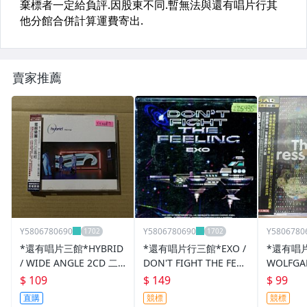
賣家推薦
Y5806780690
Y5806780690
Y5806780
*還有唱片三館*HYBRID
*還有唱片行三館*EXO /
*還有唱片
/ WIDE ANGLE 2CD 二
DON'T FIGHT THE FEEL
WOLFGAN
手 YY0087
ING 二手 ZZ5935(需競
NKY LIT
$ 109
$ 149
$ 99
標)
17902(
直購
競標
競標