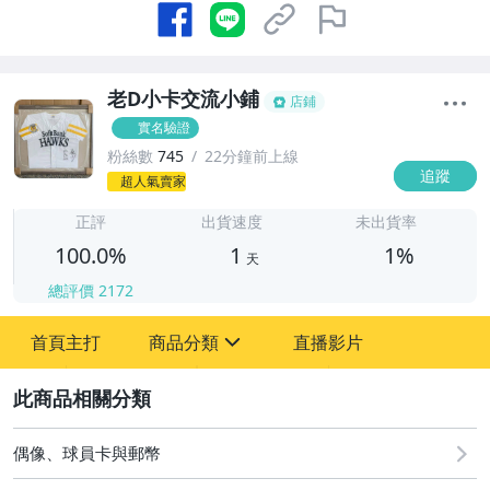
老D小卡交流小鋪
店鋪
實名驗證
粉絲數
745
22分鐘前上線
追蹤
1
超人氣賣家
正評
出貨速度
未出貨率
100.0%
1
1%
天
總評價
2172
首頁主打
商品分類
直播影片
sign
2
其它
偶像、球員卡與郵幣