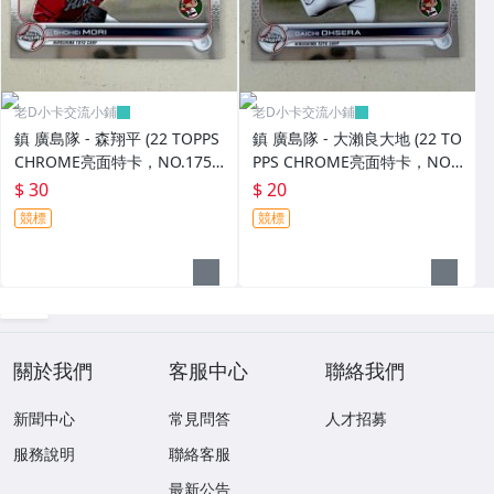
老D小卡交流小鋪
老D小卡交流小鋪
鎮 廣島隊 - 森翔平 (22 TOPPS
鎮 廣島隊 - 大瀨良大地 (22 TO
CHROME亮面特卡，NO.175)
PPS CHROME亮面特卡，NO.
RC新人卡
176)
$ 30
$ 20
競標
競標
關於我們
客服中心
聯絡我們
新聞中心
常見問答
人才招募
服務說明
聯絡客服
最新公告