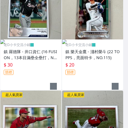
老D小卡交流小鋪
老D小卡交流小鋪
鎮 羅德隊 - 井口資仁 (16 FUSI
鎮 樂天金鷹 - 淺村榮斗 (22 TO
ON，13本目滿壘全壘打，NO.
PPS，亮面特卡，NO.115)
064) BBM活動卡，有鋼印
$ 30
$ 20
競標
競標
超人氣賣家
超人氣賣家