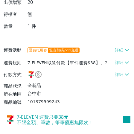
20
出價增額
無
得標者
1
件
數量
運費活動
運費抵用券
驚喜加碼7-11免運
運費規則
7-ELEVEN取貨付款【單件運費$38】、7-EL
EVEN取貨不付款【單件運費$38】、宅配/
付款方式
貨運【單件運費$60、消費滿$1000免運
費】、郵局掛號【單件運費$31、滿10件或
全新品
商品狀況
消費滿$700免運費】、低溫配送【單件運
台中市
所在地區
費$60】
101379599243
商品編號
7-ELEVEN 運費只要
38
元
不限金額、筆數，筆筆優惠無限次！