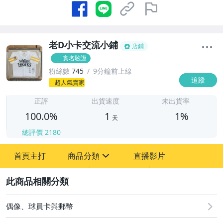
老D小卡交流小鋪
店鋪
實名驗證
粉絲數
745
9分鐘前上線
追蹤
1
超人氣賣家
正評
出貨速度
未出貨率
100.0%
1
1%
天
總評價
2180
首頁主打
商品分類
直播影片
sign
2
其它
偶像、球員卡與郵幣