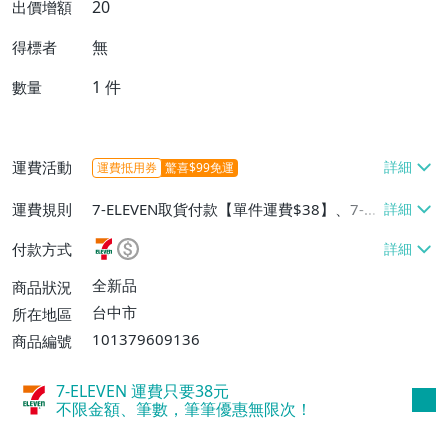
20
出價增額
無
得標者
1
件
數量
運費活動
運費抵用券
驚喜$99免運
運費規則
7-ELEVEN取貨付款【單件運費$38】、7-EL
EVEN取貨不付款【單件運費$38】、宅配/
付款方式
貨運【單件運費$60、消費滿$1000免運
費】、郵局掛號【單件運費$31、滿10件或
全新品
商品狀況
消費滿$700免運費】、低溫配送【單件運
台中市
所在地區
費$60】
101379609136
商品編號
7-ELEVEN 運費只要
38
元
不限金額、筆數，筆筆優惠無限次！