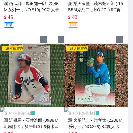
瀾 西武獅 - 隅田知一郎 (22BB
瀾 樂天金鷹 - 茂木榮五郎 ( 16
M系列一，NO.319) RC新人卡
BBM系列二，NO.471) RC新人
卡
$ 45
$ 40
直購
競標
超人氣賣家
超人氣賣家
老D小卡交流小鋪
老D小卡交流小鋪
瀾 近鐵隊 - 石井浩郎 (09BBM
瀾 火腿鬥士 - 達孝太 (22BBM
近鐵隊卡，猛牛BEST 9特卡，
系列一，NO.289) RC新人卡
NO.B3) 狼主
亮面卡