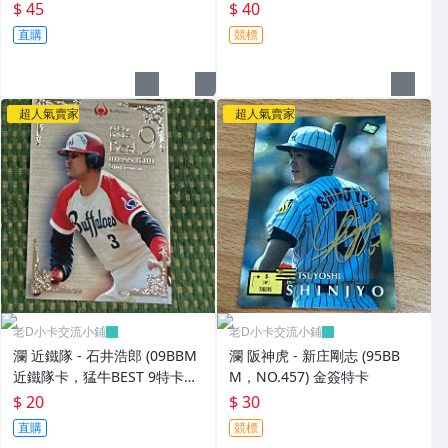
卡
$ 45
$ 40
直購
競標
超人氣賣家
超人氣賣家
老D小卡交流小鋪
老D小卡交流小鋪
瀾 近鐵隊 - 石井浩郎 (09BBM
瀾 阪神虎 - 新庄剛志 (95BB
近鐵隊卡，猛牛BEST 9特卡，
M，NO.457) 金簽特卡
NO.B3) 狼主
$ 20
$ 30
直購
競標