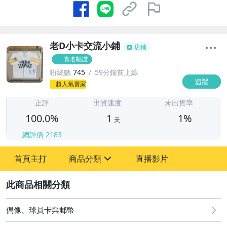
老D小卡交流小鋪
店鋪
實名驗證
粉絲數
745
59分鐘前上線
追蹤
1
超人氣賣家
正評
出貨速度
未出貨率
100.0%
1
1%
天
總評價
2183
首頁主打
商品分類
直播影片
sign
2
其它
偶像、球員卡與郵幣