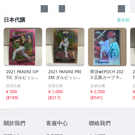
日本代購
看全部
2021 PANINI OP
2021 PANINI PRI
即決●EPOCH 202
2
TIC ダルビッシュ
ZM ダルビッシュ
3 広島カープ PRE
有 249枚限定
有 40枚限定
MIER EDITION
目前出價
目前出價
目前出價
シリアルカード
シリアルカード
堂林翔太 /5枚限
¥ 500
¥ 1,000
¥ 2,500
¥
パドレス
パドレス
定 デコモリ緑箔
(
$109
)
(
$217
)
(
$541
)
(
サインカード #D
S-C05 エポック
關於我們
客服中心
聯絡我們