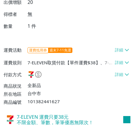
20
出價增額
無
得標者
1
件
數量
運費活動
運費抵用券
週末7-11免運
運費規則
7-ELEVEN取貨付款【單件運費$38】、7-EL
EVEN取貨不付款【單件運費$38】、宅配/
付款方式
貨運【單件運費$60、消費滿$1000免運
費】、郵局掛號【單件運費$31、滿10件或
全新品
商品狀況
消費滿$700免運費】、低溫配送【單件運
台中市
所在地區
費$60】
101382441627
商品編號
7-ELEVEN 運費只要
38
元
不限金額、筆數，筆筆優惠無限次！