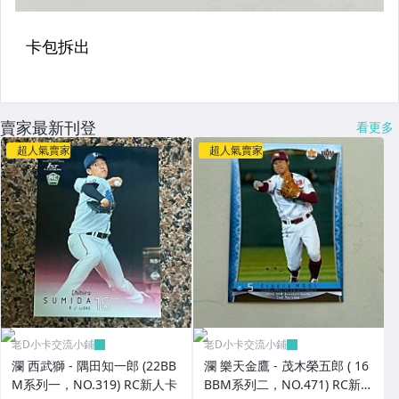
賣家最新刊登
看更多
超人氣賣家
超人氣賣家
老D小卡交流小鋪
老D小卡交流小鋪
瀾 西武獅 - 隅田知一郎 (22BB
瀾 樂天金鷹 - 茂木榮五郎 ( 16
M系列一，NO.319) RC新人卡
BBM系列二，NO.471) RC新人