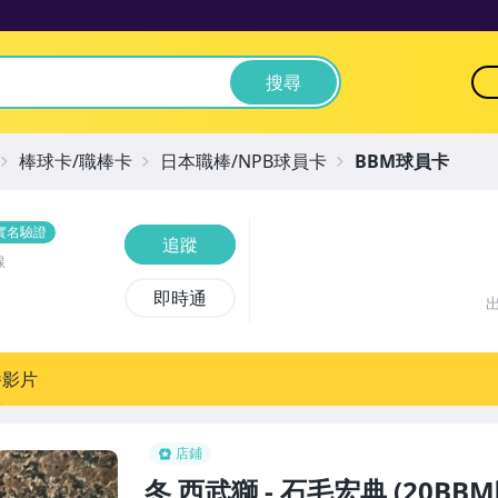
搜尋
棒球卡/職棒卡
日本職棒/NPB球員卡
BBM球員卡
實名驗證
追蹤
線
即時通
播影片
店鋪
冬 西武獅 - 石毛宏典 (20B