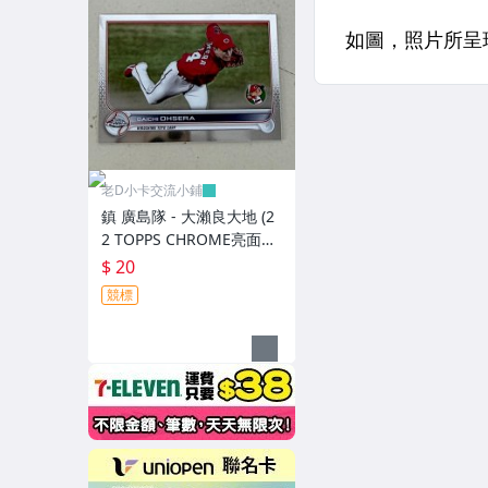
老D小卡交流小鋪
鎮 廣島隊 - 大瀨良大地 (2
2 TOPPS CHROME亮面特
卡，NO.176)
$ 20
競標