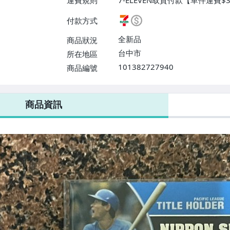
運費規則
7-ELEVEN取貨付款【單件運費$
$38】、宅配/貨運【單件運費$
付款方式
【單件運費$31、滿10件或消費
$60】
全新品
商品狀況
台中市
所在地區
101382727940
商品編號
7-ELEVEN 運費只要
38
元
不限金額、筆數，筆筆優惠無限次！
商品資訊