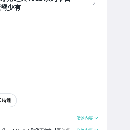
0
台灣少有
即時通