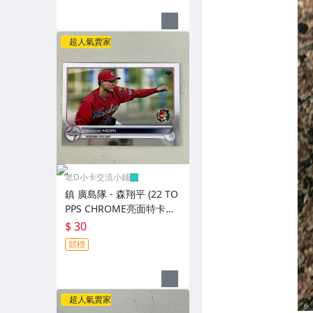
超人氣賣家
老D小卡交流小鋪
鎮 廣島隊 - 森翔平 (22 TO
PPS CHROME亮面特卡，
NO.175) RC新人卡
$ 30
競標
超人氣賣家