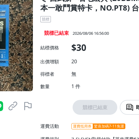
本一敢鬥賞特卡，NO.PT8) 
競標
競標已結束
2026/08/06 16:56:00
$30
結標價格
20
出價增額
無
得標者
1
件
數量
競標已結束
運費活動
運費抵用券
驚喜加碼7-11免運