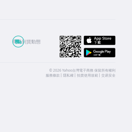
APP St
商品到貨動態
Google
©
2026
Yahoo台灣電子商務 保留所有權利
服務條款
隱私權
拍賣使用規範
交易安全