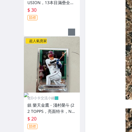
USION，13本目滿壘全壘
打，NO.064) BBM活動
$ 30
卡，有鋼印
競標
超人氣賣家
老D小卡交流小鋪
鎮 樂天金鷹 - 淺村榮斗 (2
2 TOPPS，亮面特卡，NO.
115)
$ 20
競標