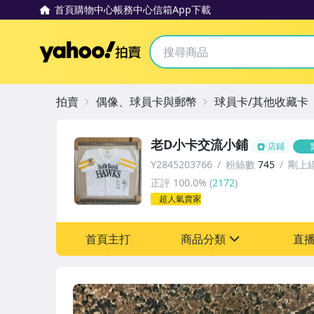
首頁
購物中心
帳務中心
信箱
App下載
Yahoo拍賣
拍賣
偶像、球員卡與郵幣
球員卡/其他收藏卡
老D小卡交流小鋪
店鋪
Y2845203766
粉絲數
745
剛上
正評
100.0%
(
2172
)
超人氣賣家
首頁主打
商品分類
直
sign
其它