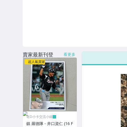
賣家最新刊登
看更多
超人氣賣家
老D小卡交流小鋪
鎮 羅德隊 - 井口資仁 (16 F